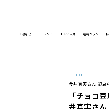
LEE最新号
LEEレシピ
LEE100人隊
連載コラム
動
FOOD
今井真実さん 初夏
「チョコ豆
井真実さん