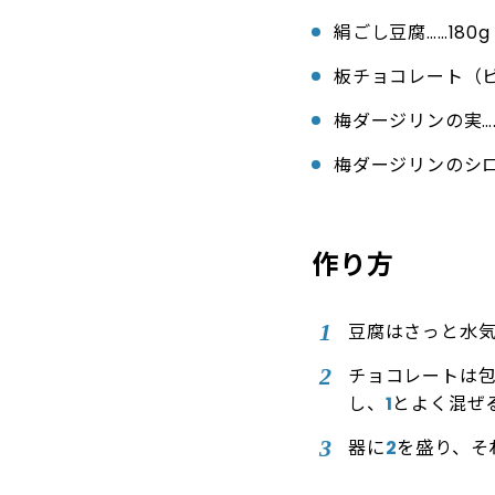
絹ごし豆腐……180g
板チョコレート（ビタ
梅ダージリンの実…
梅ダージリンのシロ
作り方
豆腐はさっと水
チョコレートは
し、
1
とよく混ぜ
器に
2
を盛り、そ