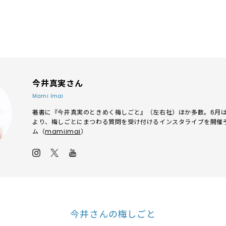
今井真実さん
Mami Imai
著書に『今井真実のときめく梅しごと』（左右社）ほか多数。6月は毎
より、梅しごとにまつわる質問を受け付けるインスタライブを開催
ム（
mamiimai
）
今井さんの梅しごと