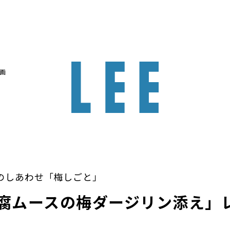
画
のしあわせ「梅しごと」
腐ムースの梅ダージリン添え」