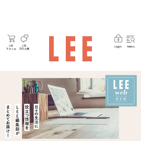
LEE
LEE
Login
Menu
マルシェ
100人隊