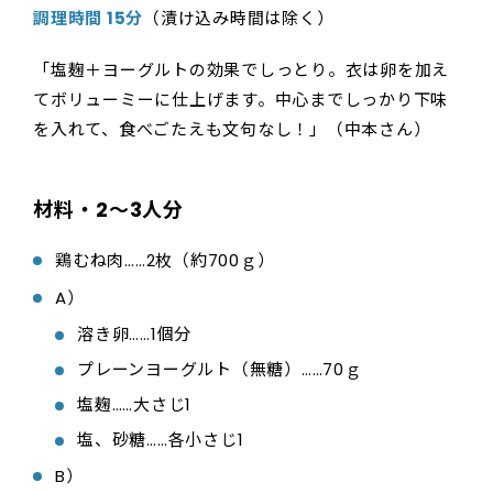
調理時間 15分
（漬け込み時間は除く）
「塩麹＋ヨーグルトの効果でしっとり。衣は卵を加え
てボリューミーに仕上げます。中心までしっかり下味
を入れて、食べごたえも文句なし！」（中本さん）
材料・2～3人分
鶏むね肉……2枚（約700ｇ）
A）
溶き卵……1個分
プレーンヨーグルト（無糖）……70ｇ
塩麹……大さじ1
塩、砂糖……各小さじ1
B）