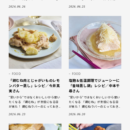
をご紹介 ジューシーに仕上げたむね
食、おやつ作りにも活躍しちゃいま
2026.06.26
2026.06.25
肉は、おいしくヘルシー 「鶏むね
す。 お話を伺ったのは
FOOD
FOOD
「鶏むね肉とじゃがいものレモ
塩麹＆低温調理でジューシーに
ンバター蒸し」レシピ／今井真
「香味蒸し鶏」レシピ／中本千
実さん
尋さん
“安いから”ではなくおいしいから使い
“安いから”ではなくおいしいから使い
たくなる 「鶏むね」が主役になる日
たくなる 「鶏むね」が主役になる日
が来た！ 鶏むねラバーのとっておき
が来た！ 鶏むねラバーのとっておき
をご紹介 しっとり感を引き出せばむ
をご紹介 ジューシーに仕上げたむね
2026.06.23
2026.06.20
ね肉は無敵においしい！ 「鶏むね
肉は、おいしくヘルシー 「鶏むね