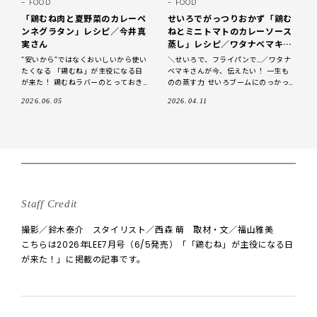
FOOD
FOOD
「鶏むね肉と夏野菜のカレーペ
せいろでがっつりおかず「鶏む
ンネグラタン」レシピ／今井真
ねとミニトマトのカレーソース
実さん
蒸し」レシピ／ワタナベマキさ
ん
“安いから”ではなくおいしいから使い
＼せいろで、フライパンで…／ワタナ
たくなる 「鶏むね」が主役になる日
ベマキさんが今、伝えたい！ 一生も
が来た！ 鶏むねラバーのとっておき
のの蒸す力 せいろブームにのっかっ
をご紹介 しっとり感を引き出せばむ
て、買ってはみたものの料理が地味に
2026.06.05
2026.04.11
ね肉は無敵においしい！ 「鶏むね
思えたり、がっつり味好きの家族ウケ
がい
Staff Credit
撮影／鈴木泰介 スタイリスト／西森 萌 取材・文／福山雅美
こちらは2026年LEE7月号（6/5発売）「「鶏むね」が主役になる日
が来た！」に掲載の記事です。