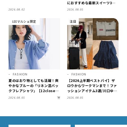
におすすめな最新スイーツ3選
【東京駅改札内・朝8時開店】
2026.08.02
2026.08.05
LEEマルシェ限定
注目
FASHION
FASHION
夏のはおり物としても活躍！爽
【2026上半期ベストバイ】ザ
やかなブルーの「リネン混バッ
ロウからワークマンまで！ファ
クフレアシャツ」【12close
ッションアイテム3選/川口ゆか
t】
り
2026.08.05
2026.08.05