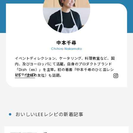
中本千尋
Chihiro Nakamoto
イベントディレクション、ケータリング、料理教室など、国
内、及びヨーロッパにて活躍。自身のプロダクトブランド
「Dish（es）」を主宰。初の著書『中本千尋のひと皿レシ
公式サイト
ピ』（主婦の友社）も話題。
おいしいLEEレシピの新着記事