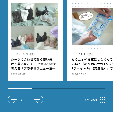
HEALTH
HEALTH
PR
PR
もうニオイを気にしなくっても
入学、思春期などの節目に
いい！「のびのび®サロンシップ
どもの「アトピー性皮膚炎
®フィット®α （無臭性）」で、
治療を見直しませんか？
肩こりや足腰のダルさを出先で
2026.07.08
2026.08.03
もケア
2
|
4
すべて見る