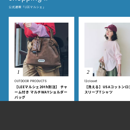
公式通販「LEEマルシェ」
1
2
OUTDOOR PRODUCTS
12closet
【LEEマルシェ20th別注】 チャ
【洗える】USAコットンロ
ーム付き マルチWAYショルダー
スリーブTシャツ
バッグ
¥ 11,550
¥ 5,500