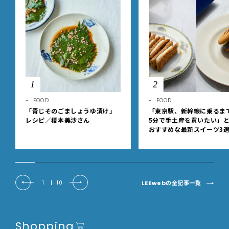
1
2
FOOD
FOOD
「青じそのごましょうゆ漬け」
「東京駅、新幹線に乗るま
レシピ／榎本美沙さん
5分で手土産を買いたい」
おすすめな最新スイーツ3
【東京駅改札内・朝8時開
LEEwebの全記事一覧
1
|
10
Shopping