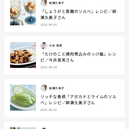
柳瀬久美子
「しょうがと黒糖のソルベ」レシピ／柳
瀬久美子さん
2026.08.05
今井 真実
「たけのこと鶏肉煮込みのっけ飯」レシ
ピ／今井真実さん
2026.08.04
柳瀬久美子
リッチな食感「アボカドとライムのソル
ベ」レシピ／柳瀬久美子さん
2026.08.02