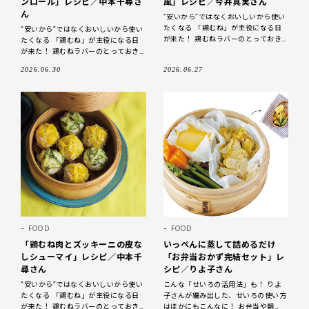
ンロール」レシピ／中本千尋さ
風」レシピ／今井真実さん
ん
“安いから”ではなくおいしいから使い
たくなる 「鶏むね」が主役になる日
“安いから”ではなくおいしいから使い
が来た！ 鶏むねラバーのとっておき
たくなる 「鶏むね」が主役になる日
をご紹介 しっとり感を引き出せばむ
が来た！ 鶏むねラバーのとっておき
ね肉は無敵においしい！ 「鶏むね
をご紹介 ジューシーに仕上げたむね
2026.06.30
2026.06.27
肉は、おいしくヘルシー 「鶏むね
FOOD
FOOD
「鶏むね肉とズッキーニの皮な
いっぺんに蒸して詰めるだけ
しシューマイ」レシピ／中本千
「お弁当おかず完結セット」レ
尋さん
シピ／りよ子さん
“安いから”ではなくおいしいから使い
こんな「せいろの活用法」も！ りよ
たくなる 「鶏むね」が主役になる日
子さんが編み出した、せいろの使い方
が来た！ 鶏むねラバーのとっておき
はほかにもこんなに！ お弁当や朝