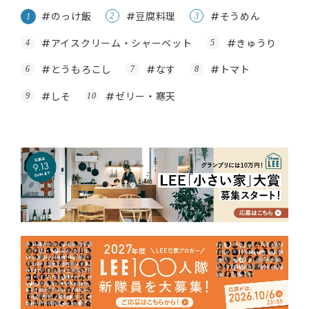
#のっけ飯
#豆腐料理
#そうめん
#アイスクリーム・シャーベット
#きゅうり
#とうもろこし
#なす
#トマト
#しそ
#ゼリー・寒天