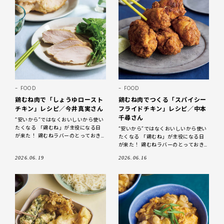
FOOD
FOOD
鶏むね肉で「しょうゆロースト
鶏むね肉でつくる「スパイシー
チキン」レシピ／今井真実さん
フライドチキン」レシピ／中本
千尋さん
“安いから”ではなくおいしいから使い
たくなる 「鶏むね」が主役になる日
“安いから”ではなくおいしいから使い
が来た！ 鶏むねラバーのとっておき
たくなる 「鶏むね」が主役になる日
をご紹介 しっとり感を引き出せばむ
が来た！ 鶏むねラバーのとっておき
ね肉は無敵においしい！ 「鶏むね
をご紹介 ジューシーに仕上げたむね
2026.06.19
2026.06.16
肉は、おいしくヘルシー 「鶏むね