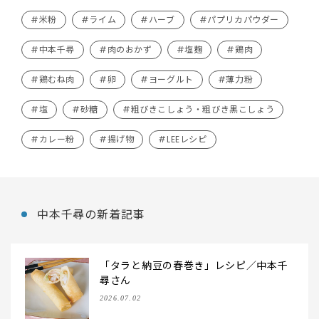
#米粉
#ライム
#ハーブ
#パプリカパウダー
#中本千尋
#肉のおかず
#塩麹
#鶏肉
#鶏むね肉
#卵
#ヨーグルト
#薄力粉
#塩
#砂糖
#粗びきこしょう・粗びき黒こしょう
#カレー粉
#揚げ物
#LEEレシピ
中本千尋の新着記事
「タラと納豆の春巻き」レシピ／中本千
尋さん
2026.07.02