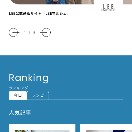
「LEE DAYS」本物志向にときめく。大人カ
ジュアル＆暮らしの雑貨
2
|
5
Ranking
ランキング
今日
レシピ
人気記事