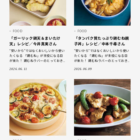
FOOD
FOOD
「ガーリック鶏天＆まいたけ
「タンパク質たっぷり鶏むね親
天」レシピ／今井真実さん
子丼」レシピ／中本千尋さん
“安いから”ではなくおいしいから使い
“安いから”ではなくおいしいから使い
たくなる 「鶏むね」が主役になる日
たくなる 「鶏むね」が主役になる日
が来た！ 鶏むねラバーのとっておき
が来た！ 鶏むねラバーのとっておき
をご紹介 しっとり感を引き出せばむ
をご紹介 ジューシーに仕上げたむね
2026.06.11
2026.06.09
ね肉は無敵においしい！ 「鶏むね
肉は、おいしくヘルシー 「鶏むね