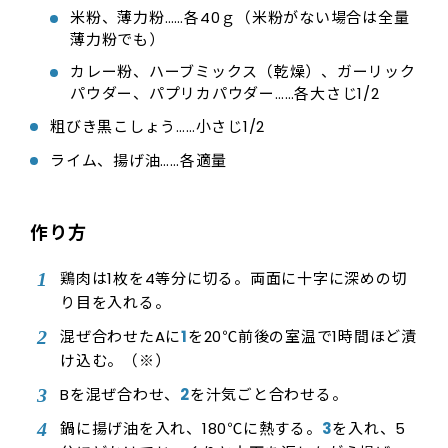
米粉、薄力粉……各40ｇ（米粉がない場合は全量
薄力粉でも）
カレー粉、ハーブミックス（乾燥）、ガーリック
パウダー、パプリカパウダー……各大さじ1/2
粗びき黒こしょう……小さじ1/2
ライム、揚げ油……各適量
作り方
鶏肉は1枚を4等分に切る。両面に十字に深めの切
り目を入れる。
混ぜ合わせたAに
1
を20℃前後の室温で1時間ほど漬
け込む。（※）
Bを混ぜ合わせ、
2
を汁気ごと合わせる。
鍋に揚げ油を入れ、180℃に熱する。
3
を入れ、5