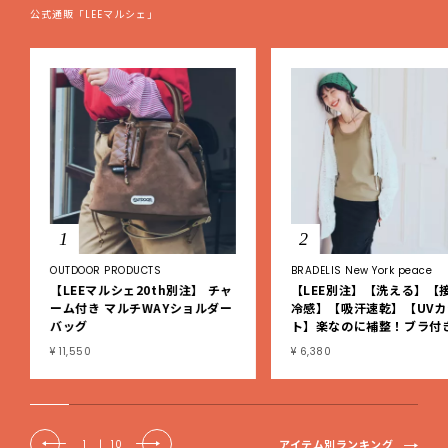
公式通販「LEEマルシェ」
1
2
OUTDOOR PRODUCTS
BRADELIS New York peace
【LEEマルシェ20th別注】 チャ
【LEE別注】【洗える】【
ーム付き マルチWAYショルダー
冷感】【吸汗速乾】【UVカ
バッグ
ト】楽なのに補整！ブラ付
ブタンクトップ
¥ 11,550
¥ 6,380
アイテム別ランキング
1
|
10