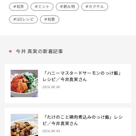
#紅茶
#ミント
#飲み物
#カクテル
#LEEレシピ
#初夏
今井 真実の新着記事
「ハニーマスタードサーモンのっけ飯」
レシピ／今井真実さん
2026.08.06
「たけのこと鶏肉煮込みのっけ飯」レシ
ピ／今井真実さん
2026.08.04