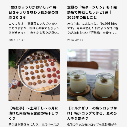
“夏はきゅうりがおいしい” 毎
念願の「梅ダージリン」も！完
日きゅうりを味わう我が家の食
熟梅で挑戦したレシピ3選｜
卓２０２６
2026年の梅しごと
こんにちは！ 夏野菜といえばいろい
みなさま、こんにちは。No.091 hiro
ろありますが、私はその中でもきゅう
です。 今年は熟した桃のような甘い香
りが好きです！ 爽やかな香りが良い
りがたまらない「完熟梅」を使って、
ですよね。 この夏、毎日いろいろな
昨年からずっと気になっていた3つの
2026.07.31
2026.07.23
方からきゅうりをいただいたので、野
レシピに挑戦しました！ あっと
菜室の中に
【梅仕事】～土用干し～６月に
【ミルクゼリーの梅シロップか
漬けた南高梅＆露茜の梅干しつ
け】梅シロップで作る、夏のひ
くり
んやりおやつ
子供達が夏休みに入り、まだペースが
6月に作った梅シロップも氷砂糖が全