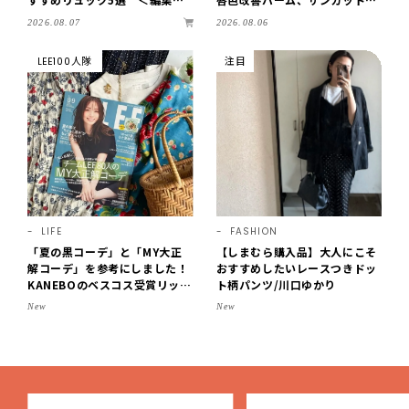
セレクト＞【LEEマルシェ】
どを「夏の紫外線対策」に愛用
2026.08.07
2026.08.06
中です【LEE読者のイチ押しコ
スメ・2026】
LEE100人隊
注目
LIFE
FASHION
「夏の黒コーデ」と「MY大正
【しまむら購入品】大人にこそ
解コーデ」を参考にしました！
おすすめしたいレースつきドッ
KANEBOのベスコス受賞リップ
ト柄パンツ/川口ゆかり
購入も。LEE8・9月号を読んだ
New
New
6人の感想【LEE100人隊のレビ
ューvol.6・2026】