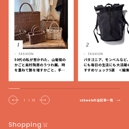
1
2
FASHION
FASHION
50代の私が惹かれた、山葡萄の
パタゴニア、モンベルなど
かごと奥村陶房のうつわ展。時
にも毎日の生活にも大活躍
を重ねて艶を増すかごと、手仕
すすめリュック5選 ＜編
事の美しさに出会いました。【L
レクト＞【LEEマルシェ】
EE DAYS club tanpopo】
LEEwebの全記事一覧
1
|
10
Shopping