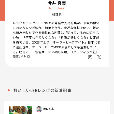
今井 真実
Mami Imai
料理家
レシピやエッセイ、SNSでの発信が支持を集め、多岐の媒体
にわたりレシピ製作、執筆を行う。身近な食材を使い、新た
な組み合わせで作る個性的な料理は「知っているのに知らな
い味」「何度も作りたくなる」「料理が楽しくなる」と定評
を得ている。2023年より「オージービーフマイト」日本代表
に選出され、オージービーフのPR大使としても活動してい
る。既刊に、「低温オーブンの肉料理」（グラフィック社）
公式サイト
など。
おいしいLEEレシピの新着記事
阪口珠未