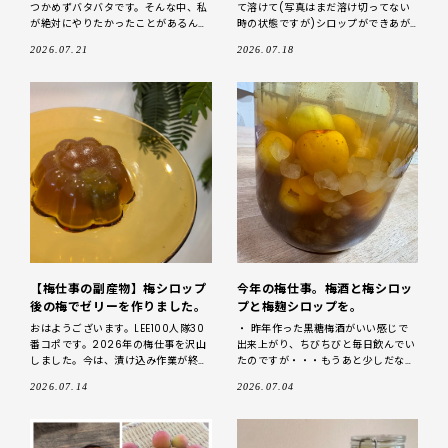
つかめずバタバタです。そんな中、私
て溶けて(写真はまだ溶け切ってない
が絶対にやりたかったことがあるんで
時の状態ですが)シロップができあが
す。それは、大好きな梅仕事の重要仕
りました。 シロップができあがった
2026.07.21
2026.07.18
事、６月に漬けこんだ梅干しを土用期
ら 以前にTBリエちゃんのクリップで
間（２０２６年７月１９日～８
見てか
【梅仕事の副産物】梅シロップ
今年の梅仕事。梅酒と梅シロッ
後の梅でゼリーを作りました。
プと梅麹シロップを。
おはようございます。LEE100人隊30
・ 昨年作った黒糖梅酒がいい感じで
番コポです。2026年の梅仕事を沢山
出来上がり、ちびちびと毎日飲んでい
しました。今は、漬け込み作業が終わ
たのですが・・・もうあと少しだな
った梅干しを天日干しをする梅雨明け
ぁ。容器を入れ替えて今年の準備でも
2026.07.14
2026.07.04
の土用の丑の日を待つ7月前半は、梅
しようかな？と考えていた時！ なん
仕事ひと段落期。仕込
か瓶の周りの様子が