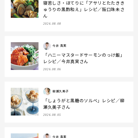
寝苦しさ・ほてりに「アサリとたたきき
ゅうりの黒酢和え」レシピ／阪口珠未さ
ん
2026.08.08
今井 真実
「ハニーマスタードサーモンのっけ飯」
レシピ／今井真実さん
2026.08.06
柳瀬久美子
「しょうがと黒糖のソルベ」レシピ／柳
瀬久美子さん
2026.08.05
今井 真実