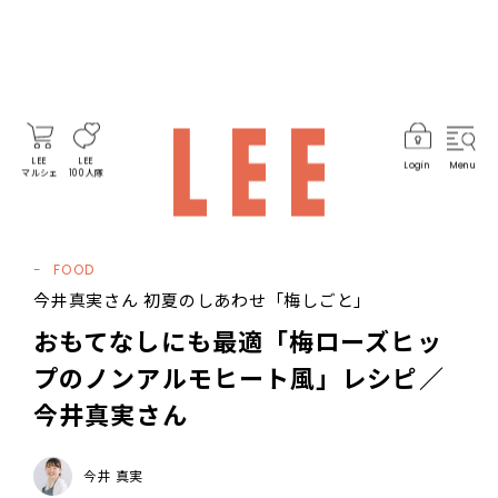
LEE
LEE
Login
Menu
マルシェ
100人隊
FOOD
今井真実さん 初夏のしあわせ「梅しごと」
おもてなしにも最適「梅ローズヒッ
プのノンアルモヒート風」レシピ／
今井真実さん
今井 真実