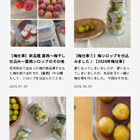
【梅仕事】新品種 露茜～梅干し
【梅仕事①】梅シロップを仕込
仕込み～露茜シロップのその後
みました♪【2026年梅仕事】
先月初めて出会った梅の新品種すもも
遅くなってしまいましたが… 遅くなっ
と梅を掛け合わせた【露茜】1キロ購
てしまいましたが、先日末子と一緒に
入して、シロップを仕込んだことをお
梅仕事を行いました。 今回はその仕
話しましたが、残り半分500ｇの露茜
込みの様子をお伝えできたらなあと思
2026.07.03
2026.06.30
の追熟のその後のお話です。 露茜の追
います。 とっても簡単な、シンプルな
熟の香り 梅
梅シロ