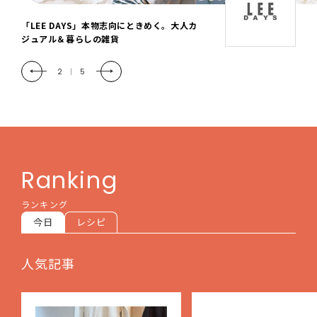
「LEE DAYS」本物志向にときめく。大人カ
ジュアル＆暮らしの雑貨
2
|
5
Ranking
ランキング
今日
レシピ
人気記事