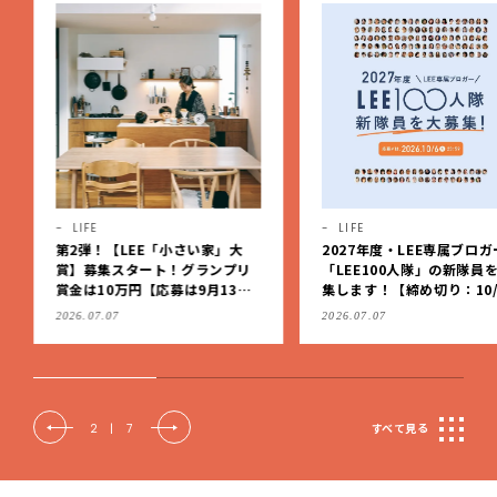
LIFE
LIFE
第2弾！【LEE「小さい家」大
2027年度・LEE専属ブロガ
賞】募集スタート！グランプリ
「LEE100人隊」の新隊員
賞金は10万円【応募は9月13日
集します！【締め切り：10/
（日）まで】
（火）】
2026.07.07
2026.07.07
2
|
7
すべて見る