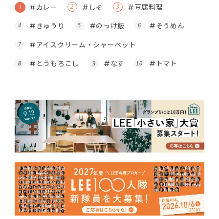
#カレー
#しそ
#豆腐料理
#きゅうり
#のっけ飯
#そうめん
#アイスクリーム・シャーベット
#とうもろこし
#なす
#トマト