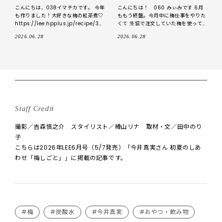
こんにちは、038イマチカです。 今年
こんにちは！ 060 みぃみです 6月
も作りました！大好きな梅の紅茶煮♡
ももう終盤。今月中に梅仕事をやりた
https://lee.hpplus.jp/recipe/35
くて 生協で注文していた梅を使って
85634/ もう、LEE100人隊の中
早速取りかかることに。 面倒だけど
2026.06.28
2026.06.28
やめられない・・・！ 梅の
Staff Credit
撮影／吉森慎之介 スタイリスト／樽山リナ 取材・文／田中のり
子
こちらは2026年LEE6月号（5/7発売）「今井真実さん 初夏のしあ
わせ「梅しごと」」に掲載の記事です。
#梅
#炭酸水
#今井真実
#おやつ・飲み物