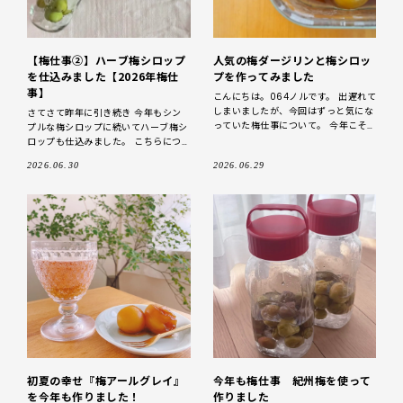
【梅仕事②】ハーブ梅シロップ
人気の梅ダージリンと梅シロッ
を仕込みました【2026年梅仕
プを作ってみました
事】
こんにちは。064ノルです。 出遅れて
しまいましたが、今回はずっと気にな
さてさて昨年に引き続き 今年もシン
っていた梅仕事について。 今年こそ
プルな梅シロップに続いてハーブ梅シ
梅仕事 梅の名産地でもある福井県に
ロップも仕込みました。 こちらにつ
住んでいるので、せっかくだから梅仕
いてもご紹介させていただけたらなと
2026.06.30
2026.06.29
事をし
思います♪ 材料と下準備はこちら シ
ン
初夏の幸せ『梅アールグレイ』
今年も梅仕事 紀州梅を使って
を今年も作りました！
作りました