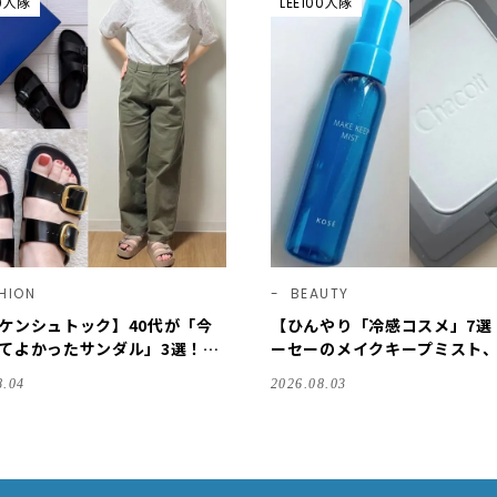
00人隊
LEE100人隊
HION
BEAUTY
ケンシュトック】40代が「今
【ひんやり「冷感コスメ」7選
てよかったサンダル」3選！
ーセーのメイクキープミスト
リダ」「アリゾナ」の履き心地
ットのパウダー…40代・30代
8.04
2026.08.03
ズ選びもご紹介【LEE100人
ル愛用品を拝見♪【2026夏】
26】