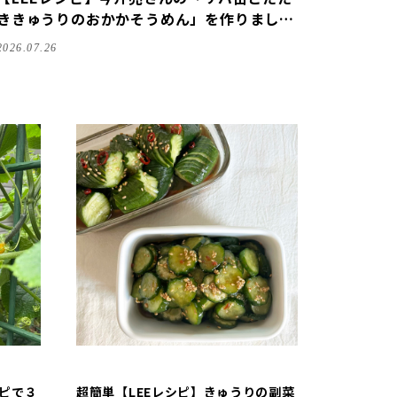
ききゅうりのおかかそうめん」を作りました
♪サバ缶で手軽に夏バテ予防
2026.07.26
シピで３
超簡単【LEEレシピ】きゅうりの副菜