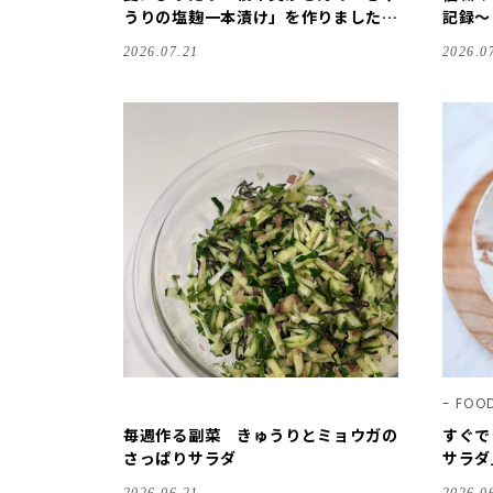
うりの塩麹一本漬け」を作りました｜
記録～
LEEレシピ
2026.07.21
2026.0
FOO
毎週作る副菜 きゅうりとミョウガの
すぐで
さっぱりサラダ
サラダ
くす日