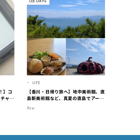
LEE DAYS
LIFE
！】コ
【香川・日帰り旅へ】地中美術館、直
、チャコ
島新美術館など、真夏の直島でアート
のリア
を巡る【LEE DAYS club ミワコ】
New