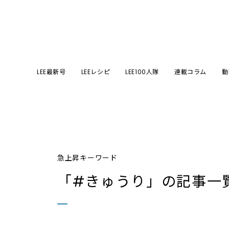
LEE最新号
LEEレシピ
LEE100人隊
連載コラム
動
急上昇キーワード
「#きゅうり」
の記事一