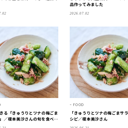
品作ってみました
7.02
2026.07.02
D
FOOD
きる「きゅうりとツナの梅ごま
「きゅうりとツナの梅ごまサ
」／榎本美沙さんの旬を食べつ
シピ／榎本美沙さん
々の食卓