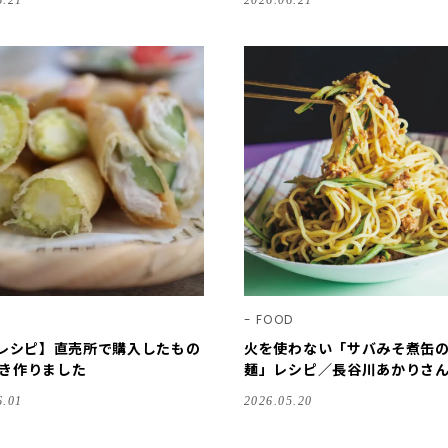
6.21
2026.06.21
FOOD
Eレシピ】直売所で購入したもの
火を使わない「サバみそ煮缶
き作りました
麺」レシピ／長谷川あかりさ
6.01
2026.05.20