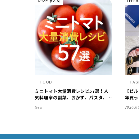
レシピまとめ
LEE1
FOOD
FAS
ミニトマト大量消費レシピ57選！人
【ビル
気料理家の副菜、おかず、パスタ、ご
年買っ
はん、スープまで【保存版】
「フロ
New
2026.0
＆サイ
隊・20