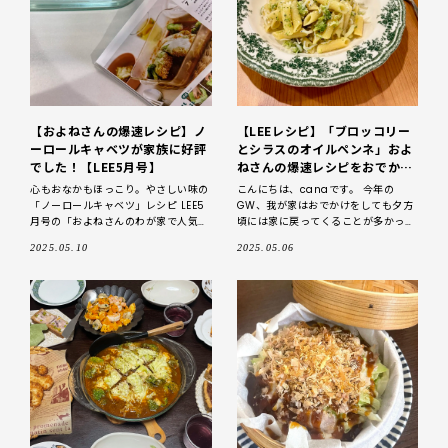
【およねさんの爆速レシピ】ノ
【LEEレシピ】「ブロッコリー
ーロールキャベツが家族に好評
とシラスのオイルペンネ」およ
でした！【LEE5月号】
ねさんの爆速レシピをおでかけ
後の晩ごはんに
心もおなかもほっこり。やさしい味の
こんにちは、canaです。 今年の
「ノーロールキャベツ」レシピ LEE5
GW、我が家はおでかけをしても夕方
月号の「およねさんのわが家で人気の
頃には家に戻ってくることが多かった
爆速レシピBest10」のノーロールキ
のですが、そんな休日のおでかけ後で
2025.05.10
2025.05.06
ャベツを作りました！ 結論からお伝
もささっと作れる「およねさんの爆速
えします
レシピ」を私も作ってみ