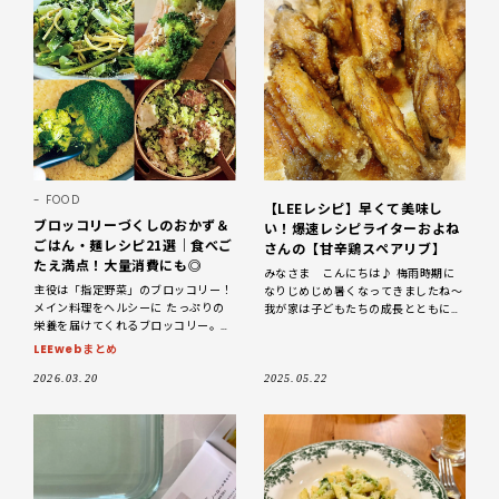
FOOD
【LEEレシピ】早くて美味し
ブロッコリーづくしのおかず＆
い！爆速レシピライターおよね
ごはん・麺レシピ21選｜食べご
さんの【甘辛鶏スペアリブ】
たえ満点！大量消費にも◎
みなさま こんにちは♪ 梅雨時期に
主役は「指定野菜」のブロッコリー！
なりじめじめ暑くなってきましたね〜
メイン料理をヘルシーに たっぷりの
我が家は子どもたちの成長とともに傘
栄養を届けてくれるブロッコリー。簡
や長靴を新調しました！雨でも構わず
単に加熱するだけでおいしくヘルシ
スニーカーで行こうとするわんぱくな
LEEwebまとめ
ー、緑色の鮮やかさや、もこもこした
息子たちです^
ビジュアルも手
2026.03.20
2025.05.22