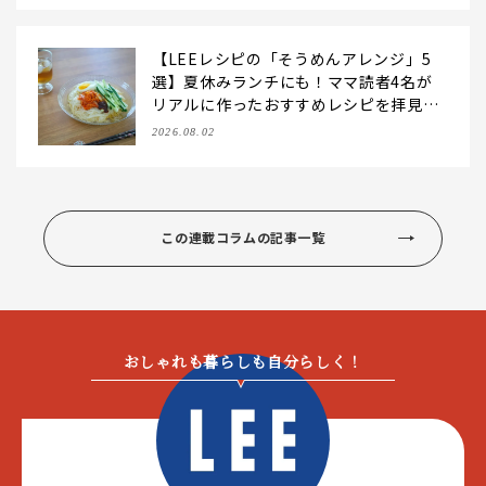
【LEEレシピの「そうめんアレンジ」5
選】夏休みランチにも！ママ読者4名が
リアルに作ったおすすめレシピを拝見♪
【2026夏】
2026.08.02
この連載コラムの記事一覧
おしゃれも暮らしも自分らしく！