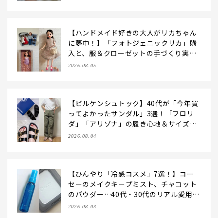
コスメ・2026】
【ハンドメイド好きの大人がリカちゃん
に夢中！】「フォトジェニックリカ」購
入と、服＆クローゼットの手づくり実例
をご紹介【LEE100人隊・2026】
2026.08.05
【ビルケンシュトック】40代が「今年買
ってよかったサンダル」3選！「フロリ
ダ」「アリゾナ」の履き心地＆サイズ選
びもご紹介【LEE100人隊・2026】
2026.08.04
【ひんやり「冷感コスメ」7選！】コー
セーのメイクキープミスト、チャコット
のパウダー…40代・30代のリアル愛用品
を拝見♪【2026夏】
2026.08.03