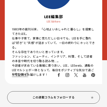
LEE編集部
LEE Editors
1983年の創刊以来、「心地よいおしゃれと暮らし」を提案し
てきたLEE。
仕事や子育て、家事に慌ただしい日々でも、LEEを手に取れ
ば“好き”と“共感”が詰まっていて、一日の終わりにホッとでき
る。
そんな存在でありたいと思っています。
ファッション、ビューティ、インテリア、料理、そして読者
の本音や時代を切り取る読み物……。
今読者が求めている情報に寄り添い、LEE、LEEweb、通販の
LEEマルシェが一体となって、毎日をポジティブな気分で過ご
公式サイト
せる企画をお届けします！
この連載コラムをフォローする