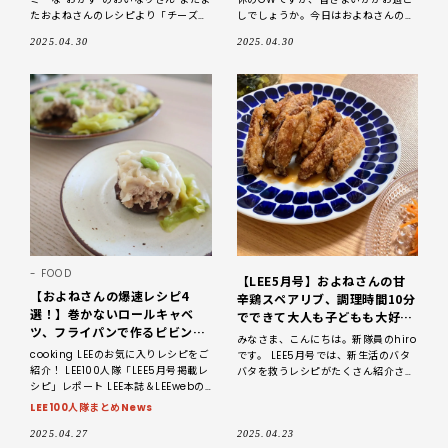
たおよねさんのレシピより「チーズイ
しでしょうか。今日はおよねさんの爆
ン肉いなり」という子どもも喜ぶ満足
速レシピをご紹介♪ すぐに出来ちゃ
2025.04.30
2025.04.30
おかずを作りました♪とても簡単で、
う時短レシピなので、GW中のお昼ご
すでに何度
飯にもおすすめですよ〜。
FOOD
【LEE5月号】およねさんの甘
【およねさんの爆速レシピ4
辛鶏スペアリブ、調理時間10分
選！】巻かないロールキャベ
でできて大人も子どもも大好き
ツ、フライパンで作るピビン
な味でした！
みなさま、こんにちは。新隊員のhiro
パ…読者のお気に入りを拝見
cooking LEEのお気に入りレシピをご
です。 LEE5月号では、新生活のバタ
♪【LEE100人隊のおすすめご
紹介！ LEE100人隊「LEE5月号掲載レ
バタを救うレシピがたくさん紹介され
はん・2025】
シピ」レポート LEE本誌＆LEEwebの
ていましたね。 LEE5月号「わが家で
「LEEweb掲載レシピ」を、LE
人気の爆速レシピ Best10」
LEE100人隊まとめNews
2025.04.27
2025.04.23