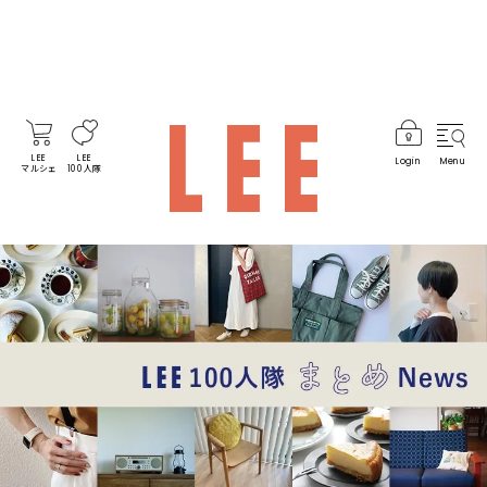
LEE
LEE
Login
Menu
マルシェ
100人隊