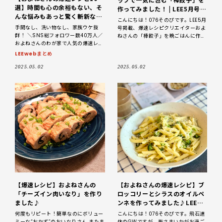
選】時間も心の余裕もない、そ
作ってみました！ | LEE5月号よ
んな悩みもあっと驚く斬新なア
り
こんにちは！076そのぴです。LEE5月
イデアで解決！
手間なし、洗い物なし、家族ウケ抜
号掲載、爆速レシピクリエイターおよ
群！ ＼SNS総フォロワー数40万人／
ねさんの「棒餃子」を晩ごはんに作っ
およねさんのわが家で人気の爆速レシ
てみました。ラップを使って一気に5
ピBest10 忙しいけど、ごはんは家で
個ずつ包むから、あっという間に出来
LEEwebまとめ
作りたいし、家族が大好きな
上がりました！GW中に
2025.05.02
2025.05.02
【爆速レシピ】およねさんの
【およねさんの爆速レシピ】ブ
「チーズイン肉いなり」を作り
ロッコリーとシラスのオイルペ
ました♪
ンネを作ってみました♪LEE5
月号より
何度もリピート！簡単なのにボリュー
こんにちは！076そのぴです。飛石連
ミーな“おかず”のおいなりさん またま
休のGWですが、皆さまいかがお過ご