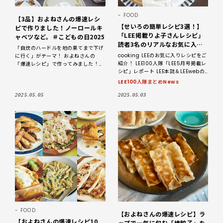
FOOD
【3品】およねさんの爆速レシ
【せいろの簡単レシピ3選！】
ピで作りました！ノーロールキ
「LEE掲載りよ子さんレシピ」
ャベツなど。＃こどもの日2025
読者3名のリアルなお気に入り
「自炊のハードルを地の果てまで下げ
を拝見♪【2025】
cooking LEEのお気に入りレシピをご
に行く」がテーマ！ およねさんの
紹介！ LEE100人隊「LEE5月号掲載レ
「爆速レシピ」で作ってみました！
シピ」レポート LEE本誌＆LEEwebの
今日はこどもの日ですね。こどもの日
「LEEweb掲載レシピ」を、LE
も、日中はあちらこちら出かけたり
LEE100人隊まとめNews
etc.で結局晩
2025.05.05
2025.05.03
FOOD
【およねさんの爆速レシピ】ラ
【およねさんの爆速レシピ10
ップで一気に包む「棒餃子」を