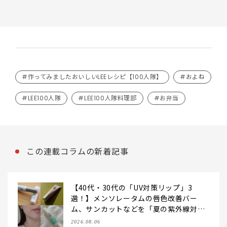
#作ってみましたおいしいLEEレシピ【100人隊】
#およね
#LEE100人隊
#LEE100人隊料理部
#お弁当
この連載コラムの新着記事
【40代・30代の「UV対策リップ」3
選！】メンソレータムの唇色改善バー
ム、サンカットなどを「夏の紫外線対
策」に愛用中です【LEE読者のイチ押し
2026.08.06