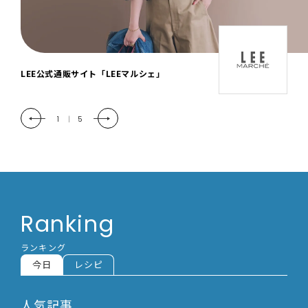
「LEE DAYS」本物志向にときめく。大人カ
ジュアル＆暮らしの雑貨
2
|
5
Ranking
ランキング
今日
レシピ
人気記事