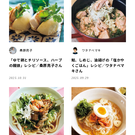
桑原亮子
ワタナベマキ
「ゆで鶏とチリソース、ハーブ
鮭、しめじ、油揚げの「塩かや
の饅頭」レシピ／桑原亮子さん
くごはん」レシピ／ワタナベマ
キさん
2025.10.31
2025.09.29