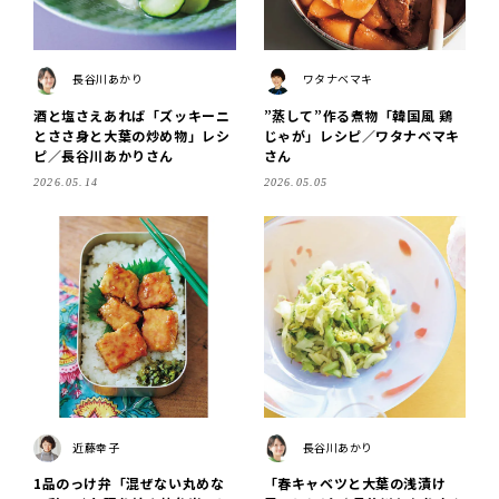
長谷川あかり
ワタナベマキ
酒と塩さえあれば「ズッキーニ
”蒸して”作る煮物「韓国風 鶏
とささ身と大葉の炒め物」レシ
じゃが」レシピ／ワタナベマキ
ピ／長谷川あかりさん
さん
2026.05.14
2026.05.05
近藤幸子
長谷川あかり
1品のっけ弁「混ぜない丸めな
「春キャベツと大葉の浅漬け