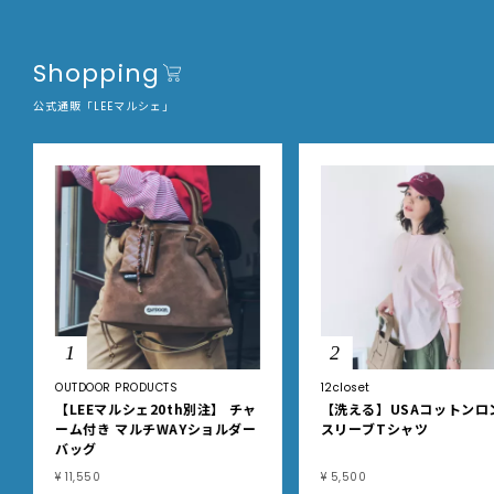
Shopping
公式通販「LEEマルシェ」
1
2
OUTDOOR PRODUCTS
12closet
【LEEマルシェ20th別注】 チャ
【洗える】USAコットンロ
ーム付き マルチWAYショルダー
スリーブTシャツ
バッグ
¥ 11,550
¥ 5,500