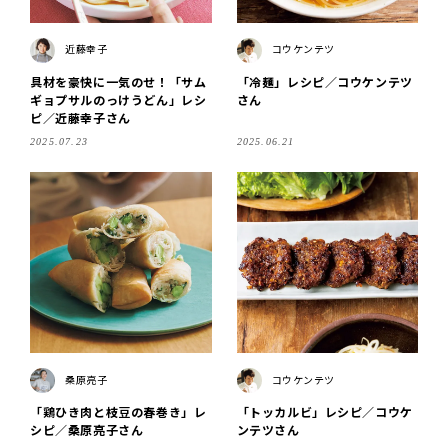
近藤幸子
コウケンテツ
具材を豪快に一気のせ！「サム
「冷麺」レシピ／コウケンテツ
ギョプサルのっけうどん」レシ
さん
ピ／近藤幸子さん
2025.07.23
2025.06.21
桑原亮子
コウケンテツ
「鶏ひき肉と枝豆の春巻き」レ
「トッカルビ」レシピ／コウケ
シピ／桑原亮子さん
ンテツさん