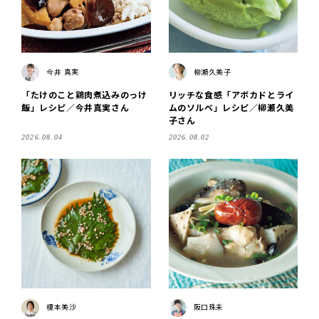
今井 真実
柳瀬久美子
「たけのこと鶏肉煮込みのっけ
リッチな食感「アボカドとライ
飯」レシピ／今井真実さん
ムのソルベ」レシピ／柳瀬久美
子さん
2026.08.04
2026.08.02
榎本美沙
阪口珠未