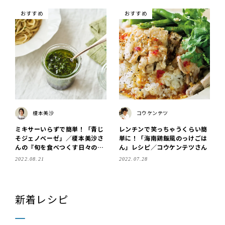
おすすめ
おすすめ
榎本美沙
コウケンテツ
ミキサーいらずで簡単！「青じ
レンチンで笑っちゃうくらい簡
そジェノベーゼ」／榎本美沙さ
単に！「海南鶏飯風のっけごは
んの『旬を食べつくす日々の食
ん」レシピ／コウケンテツさん
卓』
2022.08.21
2022.07.28
新着レシピ