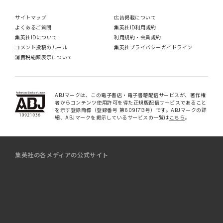
サイトマップ
広告掲載について
よくあるご質問
集英社ID利用規約
集英社IDについて
利用規約・会員規約
コメント投稿のルール
集英社プライバシーガイドライン
消費税総額表示について
ABJマークは、この電子書店・電子書籍配信サービスが、著作権
者からコンテンツ使用許可を得た正規版配信サービスであること
を示す登録商標（登録番号 第6091713号）です。ABJマークの詳
細、ABJマークを掲示しているサービスの一覧は
こちら
。
集英社の各メディアの公式サイト
マンガ
取材・ファッション誌
書籍