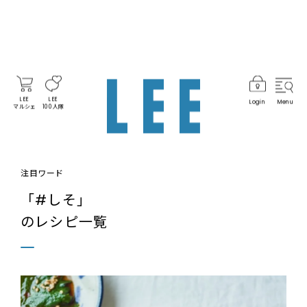
LEE
LEE
Login
Menu
マルシェ
100人隊
注目ワード
「#しそ」
のレシピ一覧