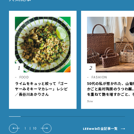
1
2
FOOD
FASHION
ライムをキュッと絞って「ゴー
50代の私が惹かれた、山葡
ヤーみそキーマカレー」レシピ
かごと奥村陶房のうつわ展
／長谷川あかりさん
を重ねて艶を増すかごと、
事の美しさに出会いました
New
EE DAYS club tanpopo
LEEwebの全記事一覧
1
|
10