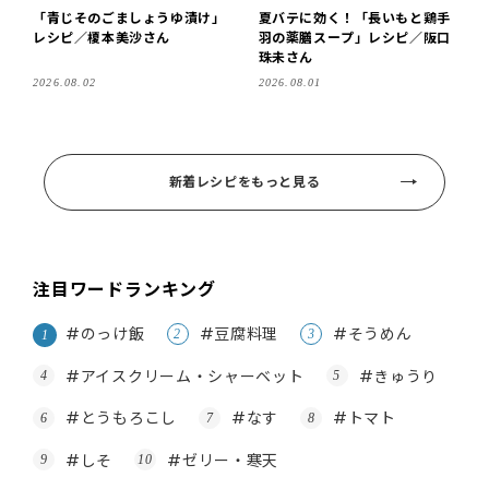
「青じそのごましょうゆ漬け」
夏バテに効く！「長いもと鶏手
レシピ／榎本美沙さん
羽の薬膳スープ」レシピ／阪口
珠未さん
2026.08.02
2026.08.01
新着レシピをもっと見る
注目ワードランキング
#のっけ飯
#豆腐料理
#そうめん
#アイスクリーム・シャーベット
#きゅうり
#とうもろこし
#なす
#トマト
#しそ
#ゼリー・寒天