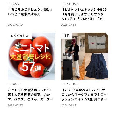
FOOD
FASHION
「青じそのごましょうゆ漬け」
【ビルケンシュトック】40代が
レシピ／榎本美沙さん
「今年買ってよかったサンダ
ル」3選！「フロリダ」「アリ
ゾナ」の履き心地＆サイズ選び
2026.08.02
2026.08.04
もご紹介【LEE100人隊・202
6】
レシピまとめ
注目
FOOD
FASHION
ミニトマト大量消費レシピ57
【2026上半期ベストバイ】ザ
選！人気料理家の副菜、おか
ロウからワークマンまで！ファ
ず、パスタ、ごはん、スープま
ッションアイテム3選/川口ゆか
で【保存版】
り
2026.08.05
2026.08.05