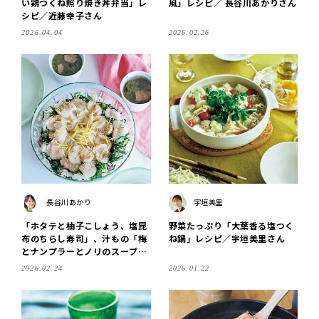
い鶏つくね照り焼き丼弁当」レ
風」レシピ／ 長谷川あかりさん
シピ／近藤幸子さん
2026.04.04
2026.02.26
長谷川あかり
宇垣美里
「ホタテと柚子こしょう、塩昆
野菜たっぷり「大葉香る塩つく
布のちらし寿司」、汁もの「梅
ね鍋」レシピ／宇垣美里さん
とナンプラーとノリのスープ」
レシピ／ 長谷川あかりさん
2026.02.24
2026.01.22