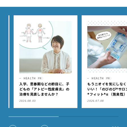
HEALTH
HEALTH
PR
PR
入学、思春期などの節目に、子
もうニオイを気にしなくっ
どもの「アトピー性皮膚炎」の
いい！「のびのび®サロン
治療を見直しませんか？
®フィット®α （無臭性）」
肩こりや足腰のダルさを出
2026.08.03
2026.07.08
もケア