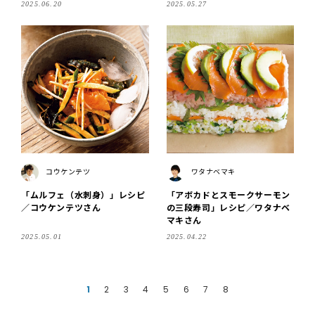
2025.06.20
2025.05.27
コウケンテツ
ワタナベマキ
「ムルフェ（水刺身）」レシピ
「アボカドとスモークサーモン
／コウケンテツさん
の三段寿司」レシピ／ワタナベ
マキさん
2025.05.01
2025.04.22
1
2
3
4
5
6
7
8