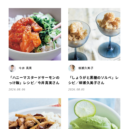
今井 真実
柳瀬久美子
「ハニーマスタードサーモンの
「しょうがと黒糖のソルベ」レ
っけ飯」レシピ／今井真実さん
シピ／柳瀬久美子さん
2026.08.06
2026.08.05