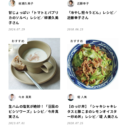
柳瀬久美子
近藤幸子
甘じょっぱい「トマトとパプリ
「冷やし担々うどん」レシピ／
カのソルベ」レシピ／柳瀬久美
近藤幸子さん
子さん
2026.07.29
2018.06.23
おすすめ
おすすめ
今井 真実
堤 人美
生ハムの塩気が絶妙！「豆腐の
【のっけ丼】「シャキシャキレ
ビシソワーズ」レシピ／今井真
タスと豚こまのレモンオイスタ
実さん
ー炒め丼」レシピ／堤 人美さん
2023.07.01
2020.07.25