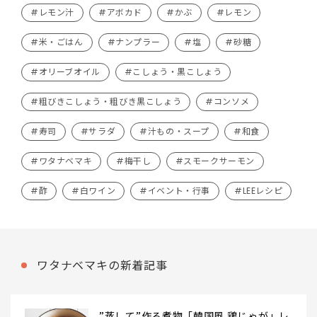
#レモン汁
#アボカド
#かぶ
#レモン
#米・ごはん
#ナンプラー
#塩
#砂糖
#オリーブオイル
#こしょう・黒こしょう
#粗びきこしょう・粗びき黒こしょう
#コンソメ
#寿司
#サラダ
#汁もの・スープ
#和食
#ワタナベマキ
#梅干し
#スモークサーモン
#酢
#白ワイン
#イベント・行事
#LEEレシピ
ワタナベマキの新着記事
”蒸して”作る煮物「韓国風 鶏じゃが」レ