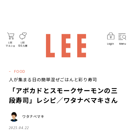
LEE
LEE
Login
Menu
マルシェ
100人隊
FOOD
人が集まる日の簡単混ぜごはんと彩り寿司
「アボカドとスモークサーモンの三
段寿司」レシピ／ワタナベマキさん
ワタナベマキ
2025.04.22