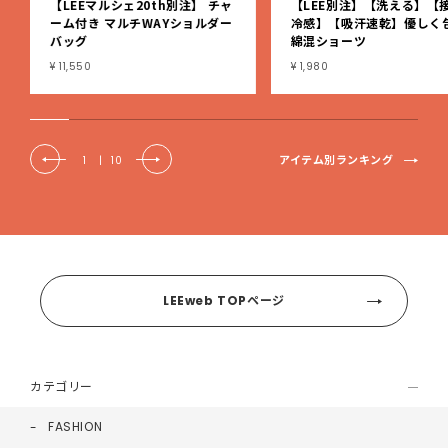
【LEEマルシェ20th別注】 チャ
【LEE別注】【洗える】【
ーム付き マルチWAYショルダー
冷感】【吸汗速乾】優しく
バッグ
綿混ショーツ
¥ 11,550
¥ 1,980
アイテム別ランキング
1
|
10
LEEweb TOPページ
カテゴリー
FASHION