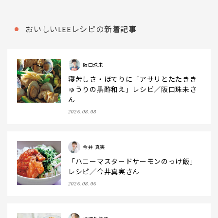
おいしいLEEレシピの新着記事
阪口珠未
寝苦しさ・ほてりに「アサリとたたきき
ゅうりの黒酢和え」レシピ／阪口珠未さ
ん
2026.08.08
今井 真実
「ハニーマスタードサーモンのっけ飯」
レシピ／今井真実さん
2026.08.06