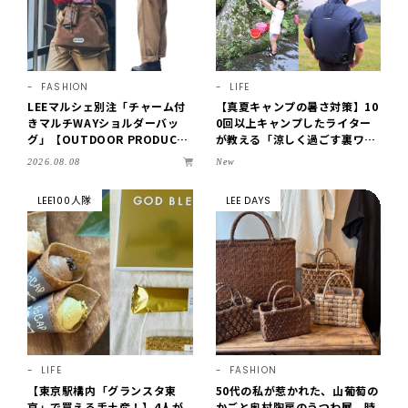
FASHION
LIFE
LEEマルシェ別注「チャーム付
【真夏キャンプの暑さ対策】10
きマルチWAYショルダーバッ
0回以上キャンプしたライター
グ」【OUTDOOR PRODUCT
が教える「涼しく過ごす裏ワ
S ×LEE100人隊】第3弾はリッ
ザ」8選！効果を実感したアイ
2026.08.08
New
チ映えにこだわり！
デアだけを伝授
LEE100人隊
LEE DAYS
LIFE
FASHION
【東京駅構内「グランスタ東
50代の私が惹かれた、山葡萄の
京」で買える手土産！】4人が
かごと奥村陶房のうつわ展。時