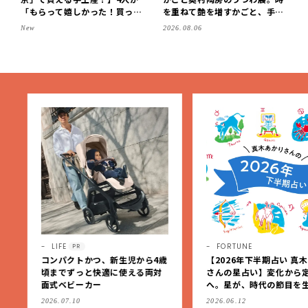
「もらって嬉しかった！買って
を重ねて艶を増すかごと、手仕
よかった」スイーツを拝見♪G
事の美しさに出会いました。
New
2026.08.06
OD BLESS BUTTERのバター
【LEE DAYS club tanpopo】
菓子、SOBAPのミニクレー
プ…etc.【2026】
LIFE
FORTUNE
PR
コンパクトかつ、新生児から4歳
【2026年下半期占い 真木
頃までずっと快適に使える両対
さんの星占い】変化から定
面式ベビーカー
へ。星が、時代の節目を生
私たちを導く
2026.07.10
2026.06.12