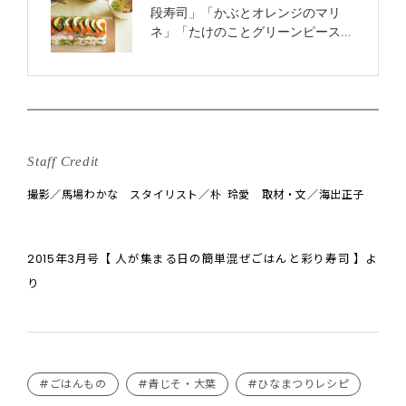
Staff Credit
撮影／馬場わかな スタイリスト／朴 玲愛 取材・文／海出正子
2015年3月号【 人が集まる日の簡単混ぜごはんと彩り寿司 】よ
り
#ごはんもの
#青じそ・大葉
#ひなまつりレシピ