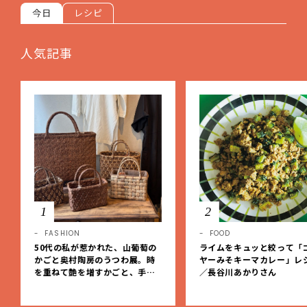
今日
レシピ
人気記事
1
2
FASHION
FOOD
50代の私が惹かれた、山葡萄の
ライムをキュッと絞って「
かごと奥村陶房のうつわ展。時
ヤーみそキーマカレー」レ
を重ねて艶を増すかごと、手仕
／長谷川あかりさん
事の美しさに出会いました。【L
EE DAYS club tanpopo】