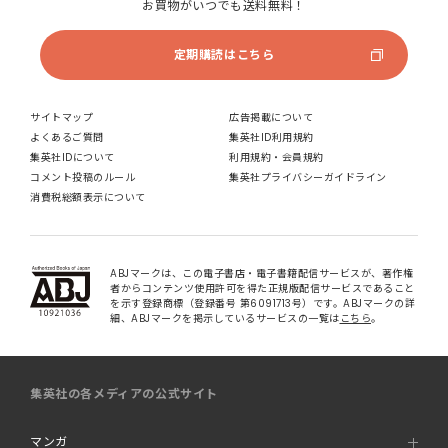
お買物がいつでも送料無料！
定期購読はこちら
サイトマップ
広告掲載について
よくあるご質問
集英社ID利用規約
集英社IDについて
利用規約・会員規約
コメント投稿のルール
集英社プライバシーガイドライン
消費税総額表示について
ABJマークは、この電子書店・電子書籍配信サービスが、著作権
者からコンテンツ使用許可を得た正規版配信サービスであること
を示す登録商標（登録番号 第6091713号）です。ABJマークの詳
細、ABJマークを掲示しているサービスの一覧は
こちら
。
集英社の各メディアの公式サイト
マンガ