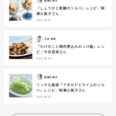
柳瀬久美子
「しょうがと黒糖のソルベ」レシピ／柳
瀬久美子さん
2026.08.05
今井 真実
「たけのこと鶏肉煮込みのっけ飯」レシ
ピ／今井真実さん
2026.08.04
柳瀬久美子
リッチな食感「アボカドとライムのソル
ベ」レシピ／柳瀬久美子さん
2026.08.02