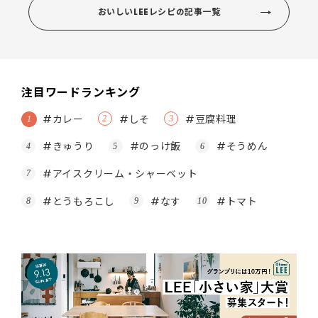
おいしいLEEレシピの記事一覧
注目ワードランキング
#カレー
#しそ
#豆腐料理
#きゅうり
#のっけ飯
#そうめん
#アイスクリーム・シャーベット
#とうもろこし
#なす
#トマト