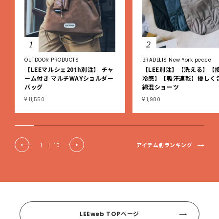
1
2
OUTDOOR PRODUCTS
BRADELIS New York peace
【LEEマルシェ20th別注】 チャ
【LEE別注】【洗える】【
ーム付き マルチWAYショルダー
冷感】【吸汗速乾】優しく
バッグ
綿混ショーツ
¥ 11,550
¥ 1,980
アイテム別ランキング
1
|
10
LEEweb TOPページ