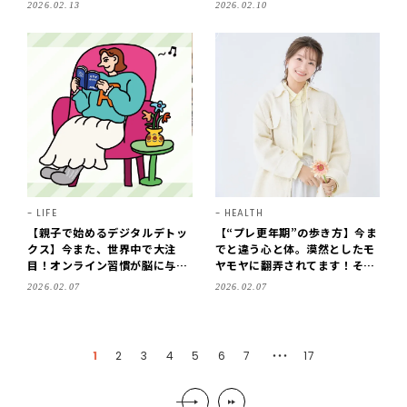
2026.02.13
2026.02.10
解説！
LIFE
HEALTH
【親子で始めるデジタルデトッ
【“プレ更年期”の歩き方】今ま
クス】今また、世界中で大注
でと違う心と体。漠然としたモ
目！オンライン習慣が脳に与え
ヤモヤに翻弄されてます！その
る影響って？
対応策は？
2026.02.07
2026.02.07
1
2
3
4
5
6
7
17
・・・