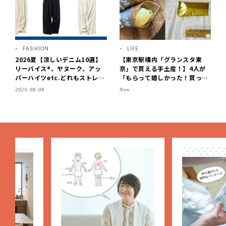
FASHION
LIFE
2026夏【涼しいデニム10選】
【東京駅構内「グランスタ東
リーバイス®、ヤヌーク、アッ
京」で買える手土産！】4人が
パーハイツetc.どれもストレス
「もらって嬉しかった！買って
フリーなはき心地！
よかった」スイーツを拝見♪G
2026.08.08
New
OD BLESS BUTTERのバター
菓子、SOBAPのミニクレー
プ…etc.【2026】