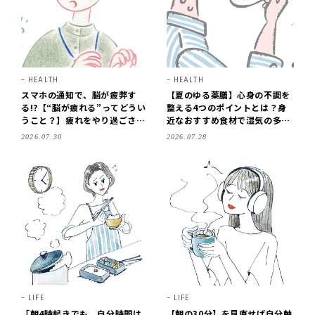
HEALTH
HEALTH
スマホの通知で、脳が疲弊す
【夏のゆる薬膳】心身の不調を
る!?【“脳が疲れる”ってどうい
整える4つのポイントとは？身
うこと？】疲れをやり過ごさ
近なおすすめ食材で湿気の多い
ず、正しく知って正しく対処！
夏を乗り切る！
2026.07.30
2026.07.28
LIFE
LIFE
「朝4時起きでも、自分時間は
【朝の30分】を見直せば自分軸