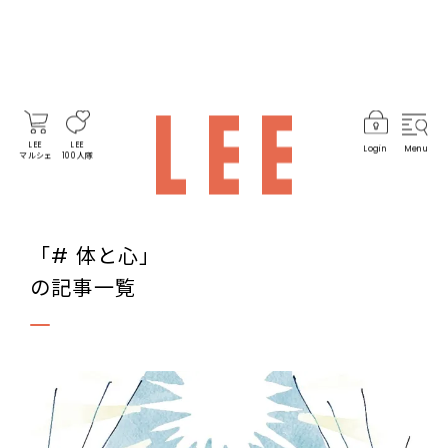
LEE
LEE
Login
Menu
マルシェ
100人隊
「# 体と心」
の記事一覧