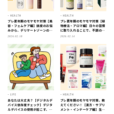
HEALTH
HEALTH
プレ更年期のモヤモヤ対策【美
プレ更年期のモヤモヤ対策【植
容・フェムケア編】頭皮のお悩
物療法・アロマ編】日々の習慣
みから、デリケートゾーンの乾
に取り入れることで、不調の波
燥まで
も穏やかに
2026.02.18
2026.02.14
LIFE
HEALTH
あなたは大丈夫？【デジタルデ
プレ更年期のモヤモヤ対策、教
バイス依存度チェック】デジタ
えてください！【漢方・サプリ
ルデバイスの使用が起こす、脳
メント・インナーケア編】生理
への悪影響について脳科学者が
前や気持ちの落ち込みに