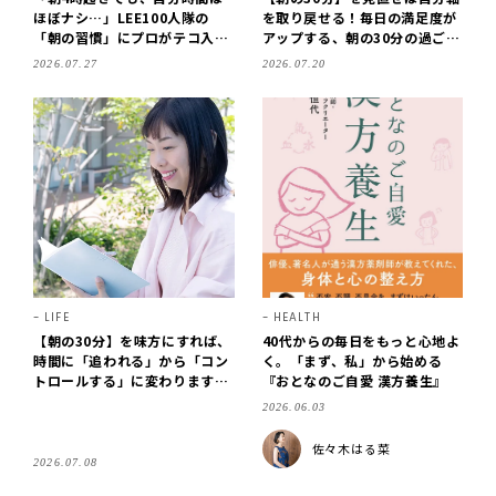
ほぼナシ…」LEE100人隊の
を取り戻せる！毎日の満足度が
「朝の習慣」にプロがテコ入れ
アップする、朝の30分の過ごし
してみた！【朝時間の使い方】
方、5つの実例
2026.07.27
2026.07.20
LIFE
HEALTH
【朝の30分】を味方にすれば、
40代からの毎日をもっと心地よ
時間に「追われる」から「コン
く。「まず、私」から始める
トロールする」に変わります！
『おとなのご自愛 漢方養生』
タイムコーディネーター・吉武
2026.06.03
麻子さんが提案
佐々木はる菜
2026.07.08