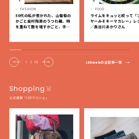
FASHION
FOOD
50代の私が惹かれた、山葡萄の
ライムをキュッと絞って「
かごと奥村陶房のうつわ展。時
ヤーみそキーマカレー」レ
を重ねて艶を増すかごと、手仕
／長谷川あかりさん
事の美しさに出会いました。【L
EE DAYS club tanpopo】
LEEwebの全記事一覧
1
|
10
Shopping
公式通販「LEEマルシェ」