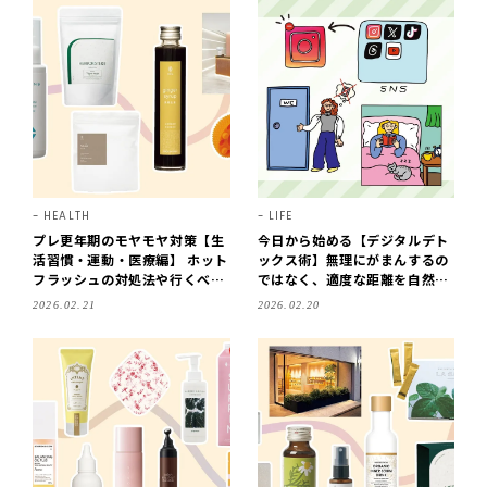
HEALTH
LIFE
プレ更年期のモヤモヤ対策【生
今日から始める【デジタルデト
活習慣・運動・医療編】 ホット
ックス術】無理にがまんするの
フラッシュの対処法や行くべき
ではなく、適度な距離を自然に
3つの婦人科検診まで
とれるのが理想
2026.02.21
2026.02.20