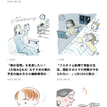
2026.08.06
LIFE
LIFE
「朝の習慣」を見直したい！
「フルタイム勤務で夜型の生
【お悩みQ&A】おすすめの朝の
活。寝起きのスマホ時間がやめ
予定の組み方から睡眠確保の方
られない…」LEE100人隊の
法まで、専門家が朝時間の使い
「朝の習慣」にプロがアドバイ
2026.08.05
2026.08.03
方のコツを伝授！
ス！