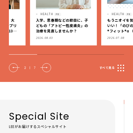
HEALTH
HEALTH
PR
PR
入学、思春期などの節目に、子
もうニオイを気にしなくっ
どもの「アトピー性皮膚炎」の
いい！「のびのび®サロン
治療を見直しませんか？
®フィット®α （無臭性）」
肩こりや足腰のダルさを出
2026.08.03
2026.07.08
もケア
2
|
7
すべて見る
Special Site
LEEがお届けするスペシャルサイト