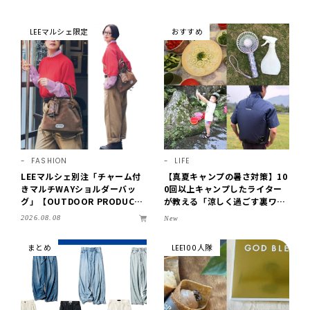
LEEマルシェ限定
おすすめ
FASHION
LIFE
LEEマルシェ別注「チャーム付
【真夏キャンプの暑さ対策】10
きマルチWAYショルダーバッ
0回以上キャンプしたライター
グ」【OUTDOOR PRODUCT
が教える「涼しく過ごす裏ワ
S ×LEE100人隊】第3弾はリッ
ザ」8選！効果を実感したアイ
2026.08.08
New
チ映えにこだわり！
デアだけを伝授
まとめ
LEE100人隊