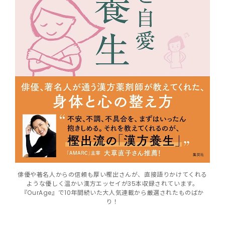
俳優や著名人からの信頼も厚い樫出さんが、直接語りかけてくれる
ような優しく温かい漢方エッセイが35本収録されています。
『OurAge』で10年間続いた大人気連載から厳選されたものばか
り！