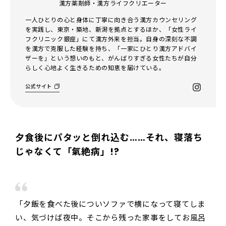
漢方薬剤師・漢方ライフクリエーター
一人ひとりの心と身体に丁寧に向き合う漢方カウンセリング
を実践し、東京・築地、新潟を拠点とするほか、「女性ライ
フクリニック銀座」にて漢方外来を担当。自身の深刻な不調
を漢方で克服した経験を持ち、「一家にひとり漢方アドバイ
ザーを」という想いのもと、がんばりすぎる女性たちが自分
らしく心地よく生きるための知恵を届けている。
公式サイト
夕食後にパタッと倒れ込む……それ、寝落ち
じゃなくて「氣絶病」!?
「夕飯を食べた後についソファで横になって寝てしま
い、気づけば夜中。そこから残った家事をしてお風呂