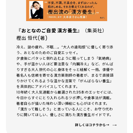
『
おとなのご自愛 漢方養生
』（集英社）
樫出 恒代(著)
冷え、謎の疲れ、不眠……。“大人の違和感”に優しく寄り添
う、おとなのためのご自愛エッセイ。
夕食後にパタッと倒れ込むように眠ってしまう「氣絶病」
や、手が温かい人ほど要注意な「内臓冷え」など、がんば
りすぎる大人世代の心と身体をそっと紐解く一冊。俳優や
著名人も信頼を寄せる漢方薬剤師の著者が、まるで直接語
りかけてくれるような温かな言葉で「がんばらない養生」
を具体的にアドバイスしてくれます。
10年続く大人気連載から厳選された35本のエッセイには、
今日からすぐにとり入れられるツボ押しや食事法が満載。
著者自らが描いた味わい深い挿絵にも心がほぐれます。
「漢方って難しそう」と思っている人にこそ、お守り代わ
りに開いてほしい、優しさに満ちた漢方養生ガイドです。
詳しくはコチラから→