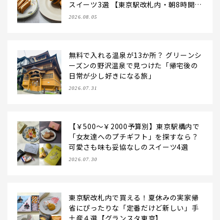
スイーツ3選 【東京駅改札内・朝8時開
店】
2026.08.05
無料で入れる温泉が13か所？ グリーンシ
ーズンの野沢温泉で見つけた「帰宅後の
日常が少し好きになる旅」
2026.07.31
【￥500～￥2000予算別】東京駅構内で
「女友達へのプチギフト」を探すなら？
可愛さも味も妥協なしのスイーツ4選
2026.07.30
東京駅改札内で買える！夏休みの実家帰
省にぴったりな「定番だけど新しい」手
土産４選【グランスタ東京】