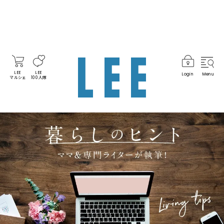
LEE
LEE
Login
Menu
マルシェ
100人隊