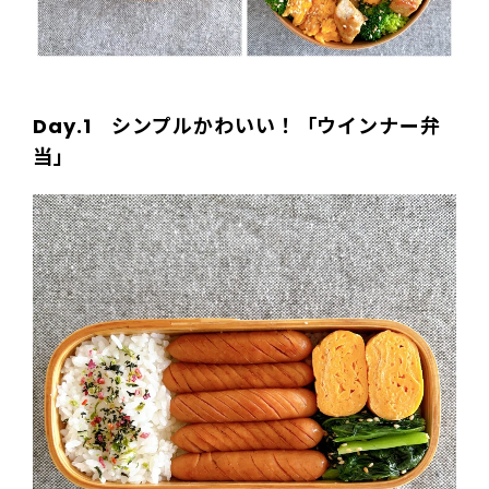
Day.1 シンプル
かわいい
！「ウインナー
弁
当」