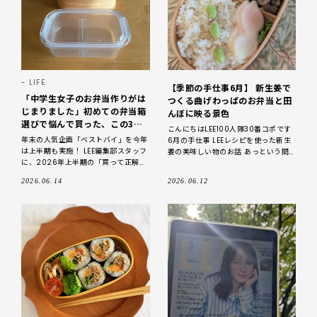
LIFE
【季節の手仕事6月】 新生姜で
「中学生女子のお弁当作りがは
つくる曲げわっぱのお弁当と田
じまりました」初めての弁当箱
んぼに映る景色
選びで悩んで買った、この3つ
こんにちはLEE100人隊30番コポです
がベストバイ！【無印良品、サ
年末の人気企画「ベストバイ」を今年
6月の手仕事 LEEレシピを使った新生
ーモス、大館工芸社の曲げわっ
は上半期も実施！ LEE編集部スタッフ
姜の美味しい物のお話 あっという間
ぱ】
に、2026年上半期の「買って正解だ
に2026年も半年がすぎました。4月
った」と実感しているアイテムを聞き
～始めたゆるーいお弁当生活
2026.06.14
2026.06.12
ました。 今回は、LEEwebスタッフ・
マリザワが