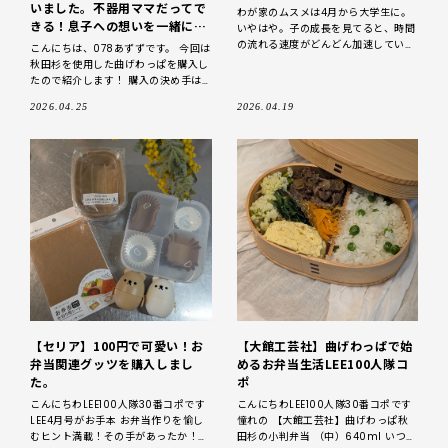
いました。不器用ママだってで
わが家のムスメは4月から大学生に。
きる！息子への想いを一緒に詰
いやはや。子の成長を見てると、時間
めたお弁当づくり。
の流れる速度がどんどん加速している
こんにちは、078あずずです。 今回は
ように思います。 先日高校生のラスト
秋田杉を使用した曲げわっぱを購入し
弁を終えたばかり。 ふと、3月は
たので紹介します！ 購入の決め手は
「長く愛用できる道具」 息子が好き
2026.04.25
2026.04.19
なキャラクターのお弁当箱にするか迷
いまし
【セリア】100円で可愛い！お
【大館工芸社】曲げわっぱで始
弁当関連グッツを購入しまし
めるお弁当生活LEE100人隊コ
た。
ポ
こんにちわLEE100人隊30番コポです
こんにちわLEE100人隊30番コポです
LEE4月号がお手本 お弁当作りを愉し
憧れの 【大館工芸社】曲げわっぱ秋
むヒント満載！その手があったか！お
田杉の小判弁当 （中）640ml いつか