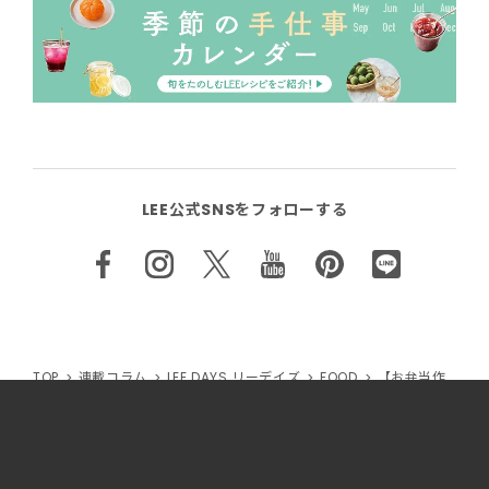
LEE公式SNSをフォローする
TOP
連載コラム
LEE DAYS リーデイズ
FOOD
【お弁当作
り5日間】「曲げわっぱ」で作る地味だけど人気のお弁当～「茶・
黄・緑で3色弁当」【LEE DAYS club なお】