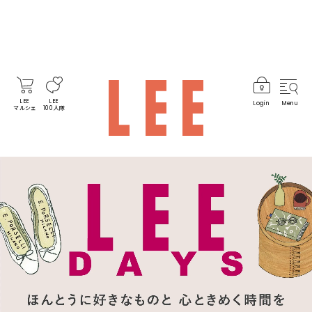
LEE
LEE
Login
Menu
マルシェ
100人隊