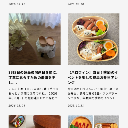
弁当ネタ帖 お弁当を食べるのは大好
お弁当生活を始めるなら、【大館工芸
2026.03.12
2026.03.10
きだけど、作るとなると、、、、
社】さんのお弁当箱が欲しいな
3月5日の超最強開運日を前に、
【ハロウィン】当日！季節のイ
丁寧に暮らすための準備を少
ベントを楽しむ簡単お弁当アレ
し、、
ンジ
こんにちわLEE100人隊30番コポです
今日はハロウィン。小・中学生男子の
あっという間に３月ですね。 2026
お弁当、普段は専ら3品・ワンパター
年、3月5日の超開運日だとご存じで
ンですが、年数回の季節のイベントだ
すか？ LEEWEBで見ることのできる法
けは、いつものお弁当を少しだけアレ
2026.03.04
2025.10.31
演さんの毎日の占い♪そのな
ンジしています。 ハロウィン当日のお
弁当メニュー