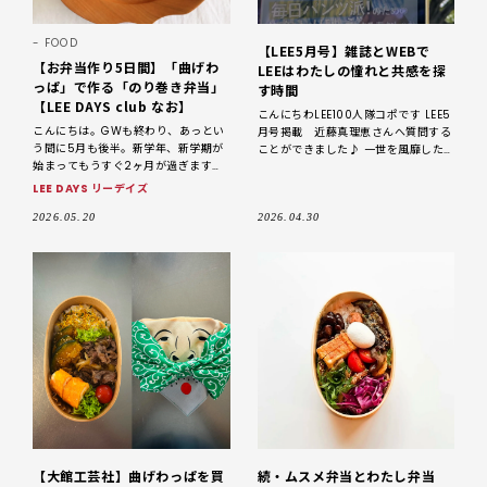
FOOD
【LEE5月号】雑誌とWEBで
【お弁当作り5日間】「曲げわ
LEEはわたしの憧れと共感を探
っぱ」で作る「のり巻き弁当」
す時間
【LEE DAYS club なお】
こんにちわLEE100人隊コポです LEE5
こんにちは。GWも終わり、あっとい
月号掲載 近藤真理恵さんへ質問する
う間に5月も後半。新学年、新学期が
ことができました♪ 一世を風靡した
始まってもうすぐ2ヶ月が過ぎます
「ときめく」お片付け術の達人こんま
ね。最近は、「頼まれたら作るよー」
りさん事、近藤真理恵さんがLEE5月号
LEE DAYS リーデイズ
というスタンスで、娘に週に1〜2日ほ
どお弁当を作っています。今日
2026.05.20
2026.04.30
【大館工芸社】曲げわっぱを買
続・ムスメ弁当とわたし弁当