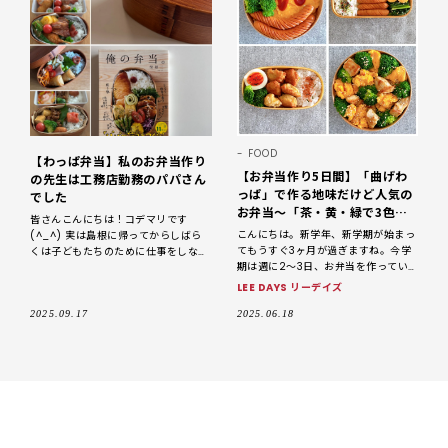
FOOD
【わっぱ弁当】私のお弁当作り
【お弁当作り5日間】「曲げわ
の先生は工務店勤務のパパさん
っぱ」で作る地味だけど人気の
でした
お弁当～「茶・黄・緑で3色弁
皆さんこんにちは！コデマリです
当」【LEE DAYS club なお】
こんにちは。新学年、新学期が始まっ
(^_^) 実は島根に帰ってからしばら
てもうすぐ3ヶ月が過ぎますね。今学
くは子どもたちのために仕事をしない
期は週に2～3日、お弁当を作ってい
でいたのですが ゆる〜く就活。この
ます。今日は「1週間のお弁当シリー
夏、無事に就職することができまし
LEE DAYS リーデイズ
ズ」その9。「地味だけど、人気のお
た。 今まで
弁当」について書かせていただ
2025.09.17
2025.06.18