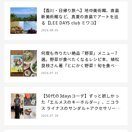
【香川・日帰り旅へ】地中美術館、直島
新美術館など、真夏の直島でアートを巡
る【LEE DAYS club ミワコ】
2026.08.05
何度も作りたい絶品「野菜」メニュー7
選。野菜が食べたくなるレシピ本、植松
良枝さん著『とにかく野菜！旬を食べた
いレシピ帖』【LEE DAYS club ering
2026.07.31
o】
【50代の3daysコーデ】ずっと欲しかっ
た「エルメスのキーホルダー」、ニコラ
ス ライナスのサンダル＋アクセサリーと
レースキャミで夏のおしゃれを更新！
2026.07.30
【LEE DAYS club なお】