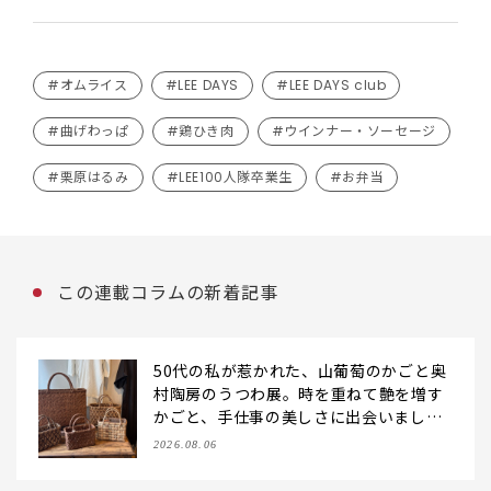
#オムライス
#LEE DAYS
#LEE DAYS club
#曲げわっぱ
#鶏ひき肉
#ウインナー・ソーセージ
#栗原はるみ
#LEE100人隊卒業生
#お弁当
この連載コラムの新着記事
50代の私が惹かれた、山葡萄のかごと奥
村陶房のうつわ展。時を重ねて艶を増す
かごと、手仕事の美しさに出会いまし
た。【LEE DAYS club tanpopo】
2026.08.06