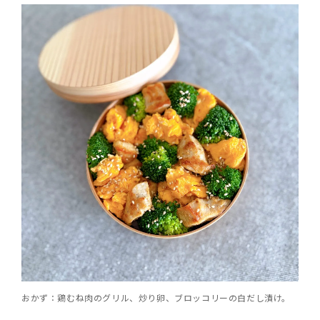
おかず：鶏むね肉のグリル、炒り卵、ブロッコリーの白だし漬け。