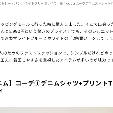
ムストレートパンツ ライトブルー Sサイズ 右：coca ムーヴデニムストレート
ョッピングモールに行った時に購入しました。そこで出会っ
んと2,990円という驚きのプライス！でも、そのシルエッ
上で迷わずライトブルーとホワイトの「2色買い」をしてし
大人のためのファストファッションで、シンプルだけれど今
る工夫、着回しやすさを重視したアイテムが多いのが魅力で
ニム】コーデ①デニムシャツ+プリントT
デ