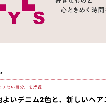
on
なりたい自分」を持続！
心地よいデニム2色と、新しいヘ