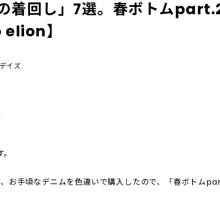
着回し」7選。春ボトムpart.2
 elion】
リーデイズ
る
す。
、お手頃なデニムを色違いで購入したので、「春ボトムpar