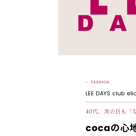
FASHION
LEE DAYS club eli
40代、次の日も「
cocaの