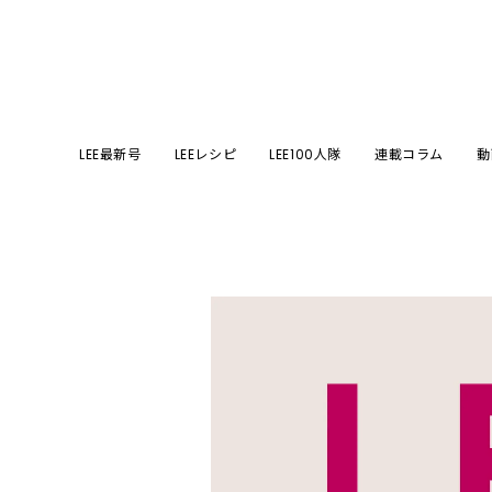
LEE最新号
LEEレシピ
LEE100人隊
連載コラム
動