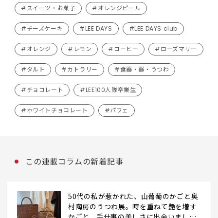
#スイーツ・お菓子
#オレンジピール
#チーズケーキ
#LEE DAYS
#LEE DAYS club
#オレンジ
#レモン
#コーヒー
#ローズマリー
#タルト
#カトラリー
#食器・器・うつわ
#チョコレート
#LEE100人隊卒業生
#ホワイトチョコレート
#パフェ
この連載コラムの新着記事
50代の私が惹かれた、山葡萄のかごと奥
村陶房のうつわ展。時を重ねて艶を増す
かごと、手仕事の美しさに出会いまし