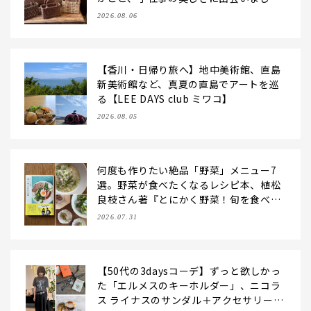
た。【LEE DAYS club tanpopo】
2026.08.06
【香川・日帰り旅へ】地中美術館、直島
新美術館など、真夏の直島でアートを巡
る【LEE DAYS club ミワコ】
2026.08.05
何度も作りたい絶品「野菜」メニュー7
選。野菜が食べたくなるレシピ本、植松
良枝さん著『とにかく野菜！旬を食べた
いレシピ帖』【LEE DAYS club ering
2026.07.31
o】
【50代の3daysコーデ】ずっと欲しかっ
た「エルメスのキーホルダー」、ニコラ
ス ライナスのサンダル＋アクセサリーと