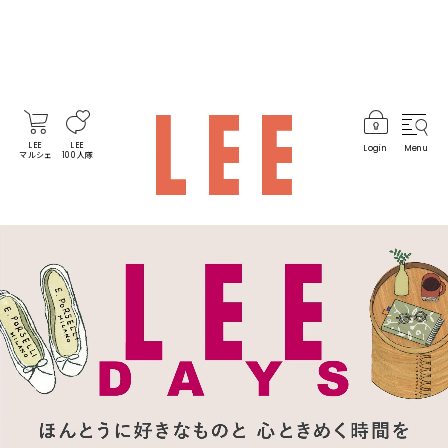
LEE
LEE
Login
Menu
マルシェ
100人隊