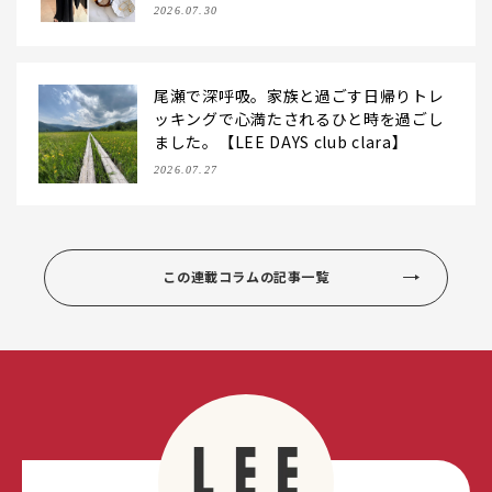
レースキャミで夏のおしゃれを更新！
2026.07.30
【LEE DAYS club なお】
尾瀬で深呼吸。家族と過ごす日帰りトレ
ッキングで心満たされるひと時を過ごし
ました。【LEE DAYS club clara】
2026.07.27
この連載コラムの記事一覧