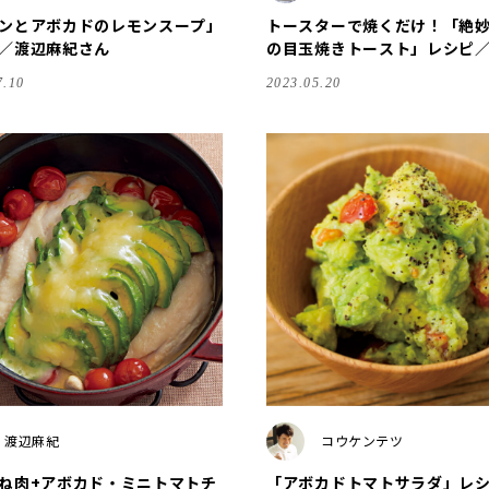
ンとアボカドのレモンスープ」
トースターで焼くだけ！「絶
／渡辺麻紀さん
の目玉焼きトースト」レシピ
子さんの「おやこおやつ」
7.10
2023.05.20
渡辺麻紀
コウケンテツ
ね肉+アボカド・ミニトマトチ
「アボカドトマトサラダ」レ