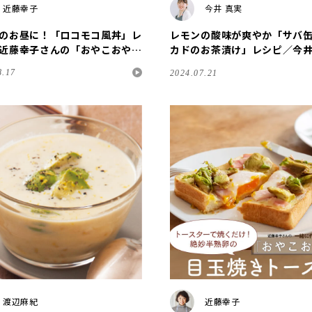
近藤幸子
今井 真実
のお昼に！「ロコモコ風丼」レ
レモンの酸味が爽やか「サバ
近藤幸子さんの「おやこおや
カドのお茶漬け」レシピ／今
ん
8.17
2024.07.21
渡辺麻紀
近藤幸子