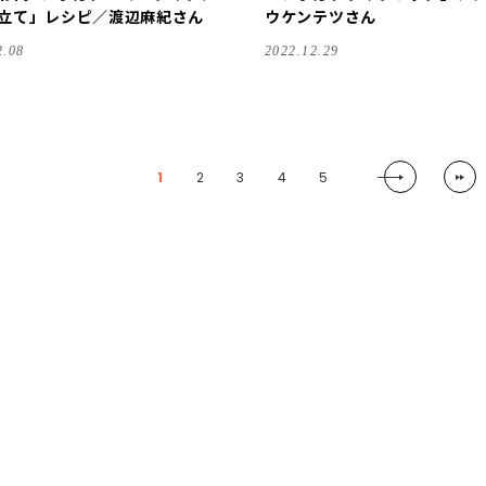
立て」レシピ／渡辺麻紀さん
ウケンテツさん
2.08
2022.12.29
1
2
3
4
5