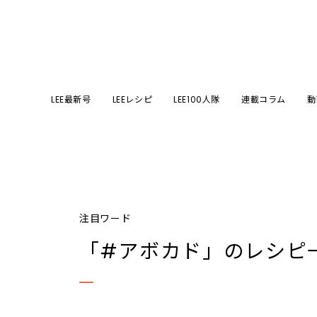
LEE最新号
LEEレシピ
LEE100人隊
連載コラム
動
注目ワード
「#アボカド」
のレシピ