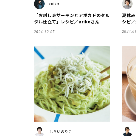
ariko
「お刺し身サーモンとアボカドのタル
夏休み
タル仕立て」レシピ／arikoさん
シピ／
つ」
2024.0
2024.12.07
しらいのりこ