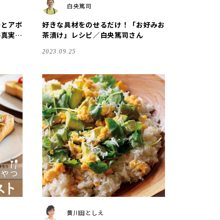
白央篤司
缶とアボ
好きな具材をのせるだけ！「お好みお
井真実さ
茶漬け」レシピ／白央篤司さん
2023.09.25
黄川田としえ