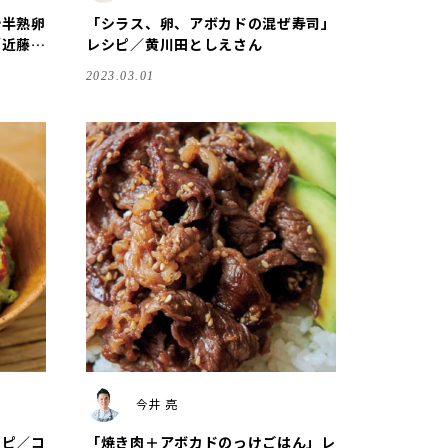
妙半熟卵
「シラス、卵、アボカドの混ぜ寿司」
／近藤幸
レシピ／黄川田としえさん
2023.03.01
今井 亮
シピ／コ
「焼き肉＋アボカドのっけごはん」レ