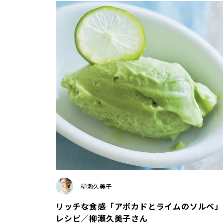
柳瀬久美子
リッチな食感「アボカドとライムのソルベ」
レシピ／柳瀬久美子さん