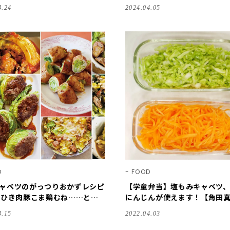
…料理家の名作レシピ
ぱい！
4.24
2024.04.05
D
FOOD
ャベツのがっつりおかずレシピ
【学童弁当】塩もみキャベツ
】ひき肉豚こま鶏むね……と。
にんじんが使えます！【角田
理家のコスパレシピで大満足！
人気レシピ】
4.15
2022.04.03