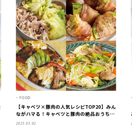
FOOD
大
【キャベツ×豚肉の人気レシピTOP20】みん
ながハマる！キャベツと豚肉の絶品おうちご
はん【2025】
2025.05.02