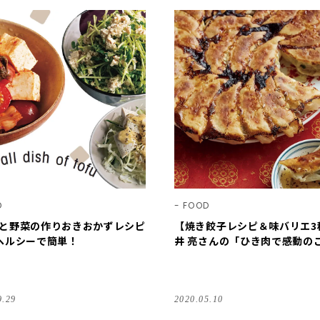
D
FOOD
と野菜の作りおきおかずレシピ
【焼き餃子レシピ＆味バリエ3
ヘルシーで簡単！
井 亮さんの「ひき肉で感動の
う」！
9.29
2020.05.10