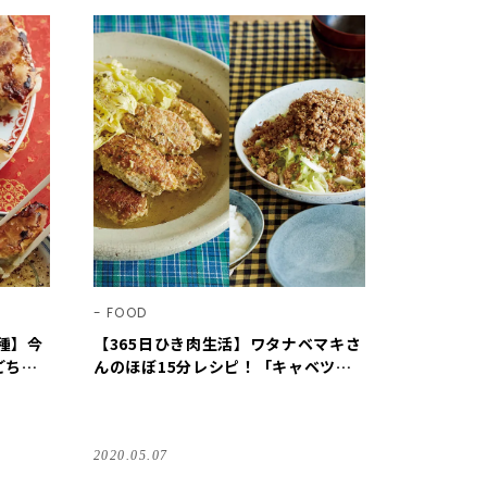
FOOD
種】今
【365日ひき肉生活】ワタナベマキさ
ごちそ
んのほぼ15分レシピ！「キャベツの
塩もみ甘辛ひき肉のせ」他
2020.05.07