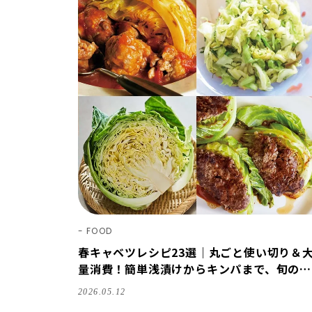
FOOD
春キャベツレシピ23選｜丸ごと使い切り＆
量消費！簡単浅漬けからキンパまで、旬のお
いしさを楽しむ
2026.05.12