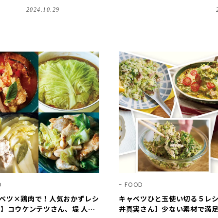
2024.10.29
D
FOOD
ベツ×鶏肉で！人気おかずレシ
キャベツひと玉使い切る５レ
選】コウケンテツさん、堤 人美
井真実さん】少ない素材で満