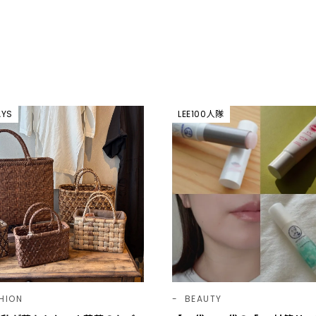
AYS
LEE100人隊
HION
BEAUTY