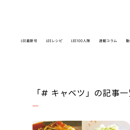
LEE最新号
LEEレシピ
LEE100人隊
連載コラム
動
「# キャベツ」
の記事一