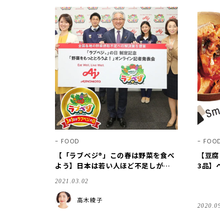
FOOD
FOO
【「ラブベジ®」この春は野菜を食べ
【豆腐
よう】日本は若い人ほど不足しが
3品】
ち！？ 毎日野菜350g食べるアイデア
2021.03.02
とは
高木綾子
2020.0