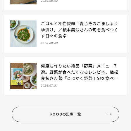
2026.08.02
ごはんと相性抜群「青じそのごましょう
ゆ漬け」／榎本美沙さんの旬を食べつく
す日々の食卓
2026.08.02
何度も作りたい絶品「野菜」メニュー7
選。野菜が食べたくなるレシピ本、植松
良枝さん著『とにかく野菜！旬を食べた
いレシピ帖』【LEE DAYS club ering
2026.07.31
o】
FOODの記事一覧