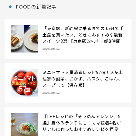
FOODの新着記事
「東京駅、新幹線に乗るまでの15分で手
土産を買いたい」ときにおすすめな最新
スイーツ3選 【東京駅改札内・朝8時開
店】
2026.08.05
ミニトマト大量消費レシピ57選！人気料
理家の副菜、おかず、パスタ、ごはん、
スープまで【保存版】
2026.08.05
【LEEレシピの「そうめんアレンジ」5
選】夏休みランチにも！ママ読者4名が
リアルに作ったおすすめレシピを拝見♪
【2026夏】