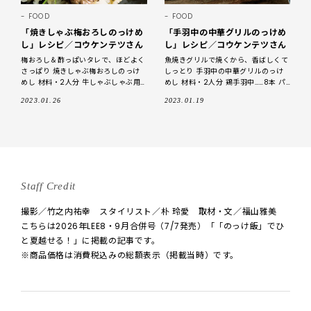
FOOD
FOOD
「焼きしゃぶ梅おろしのっけめ
「手羽中の中華グリルのっけめ
し」レシピ／コウケンテツさん
し」レシピ／コウケンテツさん
梅おろし＆酢っぱいタレで、ほどよく
魚焼きグリルで焼くから、香ばしくて
さっぱり 焼きしゃぶ梅おろしのっけ
しっとり 手羽中の中華グリルのっけ
めし 材料・2人分 牛しゃぶしゃぶ用
めし 材料・2人分 鶏手羽中……8本 パ
肉……150g 豆苗……1袋 大根……200g
プリカ（黄）……1個 Ａ） にんにくの薄
2023.01.26
2023.01.19
梅干し……大1個 塩、粗
切り……1かけ分 酒……大
Staff Credit
撮影／竹之内祐幸 スタイリスト／朴 玲愛 取材・文／福山雅美
こちらは2026年LEE8・9月合併号（7/7発売）「「のっけ飯」でひ
と夏越せる！」に掲載の記事です。
※商品価格は消費税込みの総額表示（掲載当時）です。