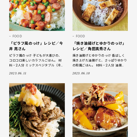
FOOD
FOOD
「ピラフ風のっけ」レシピ／今
「焼き油揚げとゆかりのっけ」
井 亮さん
レシピ／角田真秀さん
ピラフ風のっけ 子どもが大喜びの、
焼き油揚げとゆかりのっけ 香ばしく
コロコロ楽しいカラフルごはん。 材
焼き上げた油揚げと、さっぱりゆかり
料・2人分 ミックスベジタブル（冷
の和風ごはん。 材料・2人分 油揚
凍）……100ｇ ソーセージ……4本 温か
げ……1枚 梅じそふりかけ……小さじ1/2
2023.06.11
2023.06.10
いごはん……茶碗2杯分 顆粒コンソメ
温かいごはん……茶碗2杯分 しょう