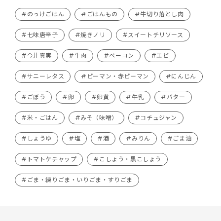
#のっけごはん
#ごはんもの
#牛切り落とし肉
#七味唐辛子
#焼きノリ
#スイートチリソース
#今井真実
#牛肉
#ベーコン
#エビ
#サニーレタス
#ピーマン・赤ピーマン
#にんじん
#ごぼう
#卵
#卵黄
#牛乳
#バター
#米・ごはん
#みそ（味噌）
#コチュジャン
#しょうゆ
#塩
#酒
#みりん
#ごま油
#トマトケチャップ
#こしょう・黒こしょう
#ごま・練りごま・いりごま・すりごま