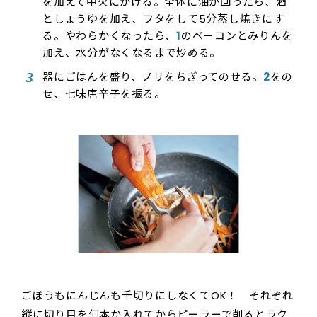
を加えて中火にかける。全体に油が回ったら、酒
としょうゆを加え、フタをして5分蒸し焼きにす
る。やわらかくなったら、
1
のベーコンとみりんを
加え、水分がなくなるまで炒める。
器にごはんを盛り、ノリをちぎってのせる。
2
をの
せ、七味唐辛子を振る。
ごぼうもにんじんも千切りにしなくてOK！ それぞれ
縦に切り目を何本か入れてからピーラーで削るとラク