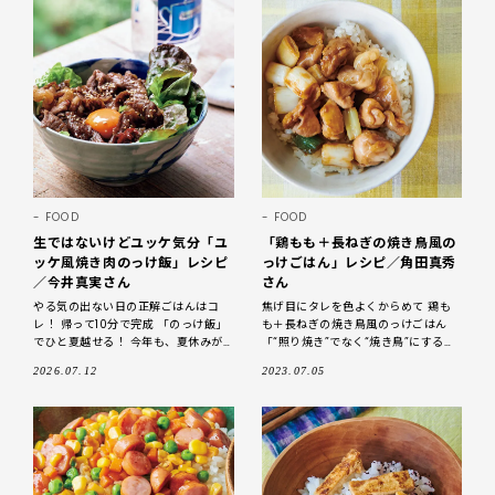
FOOD
FOOD
生ではないけどユッケ気分「ユ
「鶏もも＋長ねぎの焼き鳥風の
ッケ風焼き肉のっけ飯」レシピ
っけごはん」レシピ／角田真秀
／今井真実さん
さん
やる気の出ない日の正解ごはんはコ
焦げ目にタレを色よくからめて 鶏も
レ！ 帰って10分で完成 「のっけ飯」
も＋長ねぎの焼き鳥風のっけごはん
でひと夏越せる！ 今年も、夏休みが
「“照り焼き”でなく“焼き鳥”にするに
到来です！ ただでさえ忙しい毎日
は、焦げ目がポイント。肉は酒で蒸し
2026.07.12
2023.07.05
に、家族のお昼ごはんまで作る気に
焼きにすると、パサつかず、やわらか
に火が通ります」（角田