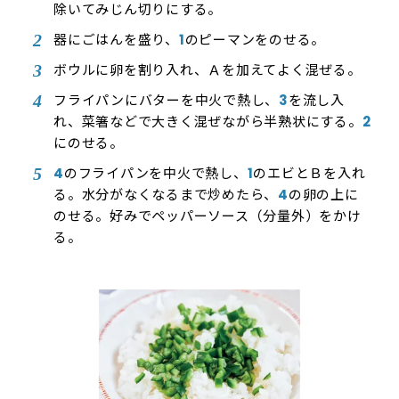
除いてみじん切りにする。
器にごはんを盛り、
1
のピーマンをのせる。
ボウルに卵を割り入れ、Ａを加えてよく混ぜる。
フライパンにバターを中火で熱し、
3
を流し入
れ、菜箸などで大きく混ぜながら半熟状にする。
2
にのせる。
4
のフライパンを中火で熱し、
1
のエビとＢを入れ
る。水分がなくなるまで炒めたら、
4
の卵の上に
のせる。好みでペッパーソース（分量外）をかけ
る。