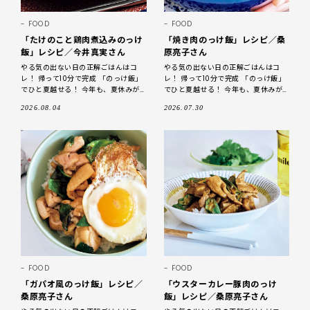
FOOD
FOOD
「たけのこと鶏肉煮込みのっけ
「焼き肉のっけ飯」レシピ／桑
飯」レシピ／今井真実さん
原亮子さん
やる気の出ない日の正解ごはんはコ
やる気の出ない日の正解ごはんはコ
レ！ 帰って10分で完成 「のっけ飯」
レ！ 帰って10分で完成 「のっけ飯」
でひと夏越せる！ 今年も、夏休みが
でひと夏越せる！ 今年も、夏休みが
到来です！ ただでさえ忙しい毎日
到来です！ ただでさえ忙しい毎日
2026.08.04
2026.07.30
に、家族のお昼ごはんまで作る気に
に、家族のお昼ごはんまで作る気に
FOOD
FOOD
「ガパオ風のっけ飯」レシピ／
「ウスターカレー豚肉のっけ
桑原亮子さん
飯」レシピ／桑原亮子さん