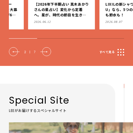
【2026年下半期占い 真木あかり
LIXILの新シャワーヘッド「
さんの星占い】変化から定着
U」なら、5つの水流で美容
へ。星が、時代の節目を生きる
も節水も！
私たちを導く
2026.06.12
2026.08.07
2
|
7
すべて見る
Special Site
LEEがお届けするスペシャルサイト