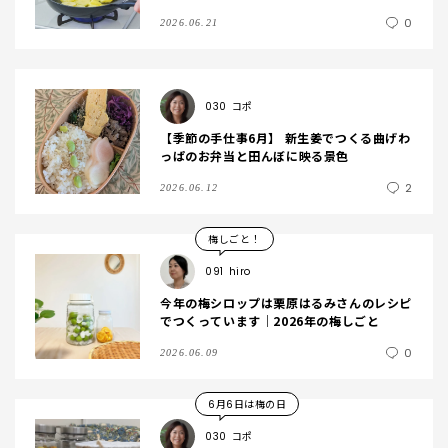
0
2026.06.21
030
コポ
【季節の手仕事6月】 新生姜でつくる曲げわ
っぱのお弁当と田んぼに映る景色
2
2026.06.12
梅しごと！
091
hiro
今年の梅シロップは栗原はるみさんのレシピ
でつくっています｜2026年の梅しごと
0
2026.06.09
6月6日は梅の日
030
コポ