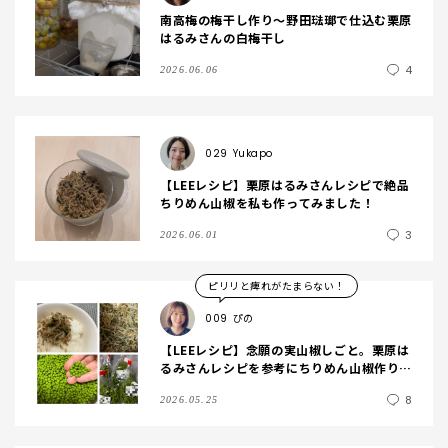
南高梅の梅干し作り～野田琺瑯で仕込む栗原
はるみさんの白梅干し
4
2026.06.06
029
Yukapo
【LEEレシピ】栗原はるみさんレシピで絶品
ちりめん山椒を私も作ってみました！
3
2026.06.01
ピリリと痺れがたまらない！
009
ぴの
【LEEレシピ】念願の実山椒しごと。栗原は
るみさんレシピを参考にちりめん山椒作り
【季節の手仕事】
8
2026.05.25