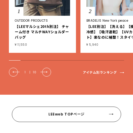
1
2
OUTDOOR PRODUCTS
BRADELIS New York peace
【LEEマルシェ20th別注】 チャ
【LEE別注】【洗える】【
ーム付き マルチWAYショルダー
冷感】【吸汗速乾】【UVカ
バッグ
ト】楽なのに補整！スタイ
シュ綿混ブラキャミ
¥ 11,550
¥ 5,940
アイテム別ランキング
1
|
10
LEEweb TOPページ