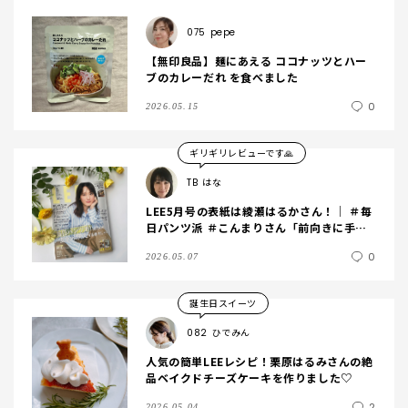
075
pepe
【無印良品】麺にあえる ココナッツとハー
ブのカレーだれ を食べました
0
2026.05.15
ギリギリレビューです🙏
TB
はな
LEE5月号の表紙は綾瀬はるかさん！│ ＃毎
日パンツ派 ＃こんまりさん「前向きに手放
す」生き方
0
2026.05.07
誕生日スイーツ
082
ひでみん
人気の簡単LEEレシピ！栗原はるみさんの絶
品ベイクドチーズケーキを作りました♡
2
2026.05.04