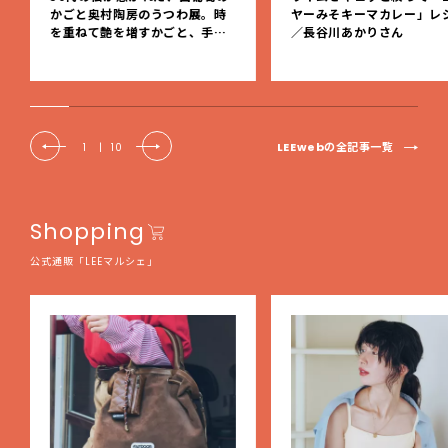
かごと奥村陶房のうつわ展。時
ヤーみそキーマカレー」レ
を重ねて艶を増すかごと、手仕
／長谷川あかりさん
事の美しさに出会いました。【L
EE DAYS club tanpopo】
LEEwebの全記事一覧
1
|
10
Shopping
公式通販「LEEマルシェ」