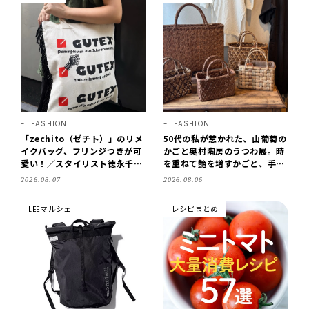
FASHION
FASHION
「zechito（ゼチト）」のリメ
50代の私が惹かれた、山葡萄の
イクバッグ、フリンジつきが可
かごと奥村陶房のうつわ展。時
愛い！／スタイリスト徳永千夏
を重ねて艶を増すかごと、手仕
さん【おやこども名品】
事の美しさに出会いました。
2026.08.07
2026.08.06
【LEE DAYS club tanpopo】
LEEマルシェ
レシピまとめ