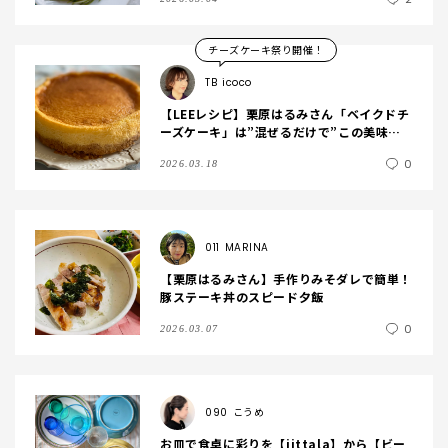
チーズケーキ祭り開催！
TB
icoco
【LEEレシピ】栗原はるみさん「ベイクドチ
ーズケーキ」は”混ぜるだけで”この美味し
さ！TB icoco
0
2026.03.18
011
MARINA
【栗原はるみさん】手作りみそダレで簡単！
豚ステーキ丼のスピード夕飯
0
2026.03.07
090
こうめ
お皿で食卓に彩りを【iittala】から【ビー