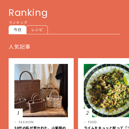
Ranking
ランキング
今日
レシピ
人気記事
1
2
FASHION
FOOD
50代の私が惹かれた、山葡萄の
ライムをキュッと絞って「