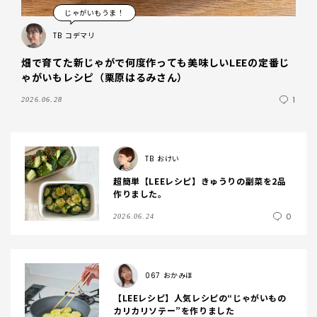
じゃがいもうま！
TB
コデマリ
畑で育てた新じゃがで何度作っても美味しいLEEの定番じ
ゃがいもレシピ（栗原はるみさん）
1
2026.06.28
TB
おけい
超簡単【LEEレシピ】きゅうりの副菜を2品
作りました。
0
2026.06.24
067
おかみほ
【LEEレシピ】人気レシピの“じゃがいもの
カリカリソテー”を作りました