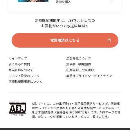
雑誌を購入
定期購読期間中は、LEEマルシェでの
お買物がいつでも送料無料！
定期購読はこちら
サイトマップ
広告掲載について
よくあるご質問
集英社ID利用規約
集英社IDについて
利用規約・会員規約
コメント投稿のルール
集英社プライバシーガイドライン
消費税総額表示について
ABJマークは、この電子書店・電子書籍配信サービスが、著作権
者からコンテンツ使用許可を得た正規版配信サービスであること
を示す登録商標（登録番号 第6091713号）です。ABJマークの詳
細、ABJマークを掲示しているサービスの一覧は
こちら
。