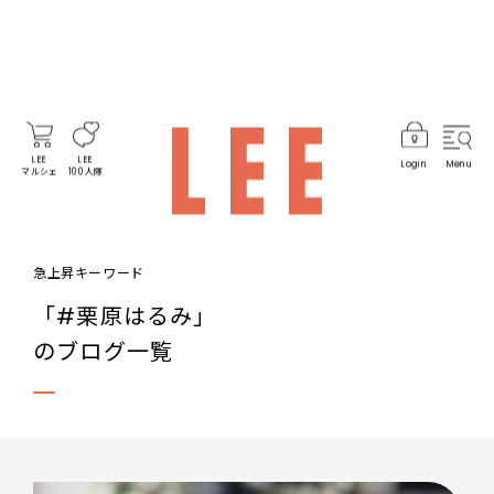
LEE
LEE
Login
Menu
マルシェ
100人隊
急上昇キーワード
「#栗原はるみ」
のブログ一覧