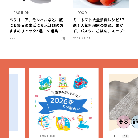
FASHION
FOOD
パタゴニア、モンベルなど、旅
ミニトマト大量消費レシピ57
にも毎日の生活にも大活躍のお
選！人気料理家の副菜、おか
すすめリュック5選 ＜編集部
ず、パスタ、ごはん、スープま
セレクト＞【LEEマルシェ】
で【保存版】
New
2026.08.05
FORTUNE
LIFE
PR