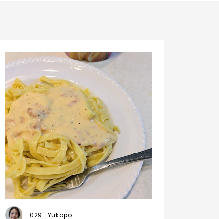
029
Yukapo