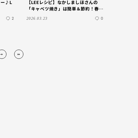
ー♪L
【LEEレシピ】なかしましほさんの
「キャベツ焼き」は簡単＆節約！春休
みのおやつに TB icoco
2
0
2026.03.23