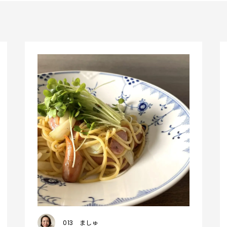
013
ましゅ