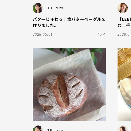
TB
aimi
バターじゅわっ！塩バターベーグルを
【LE
作りました。
む！手
てみま
4
2026.05.01
2026.0
TB
aimi