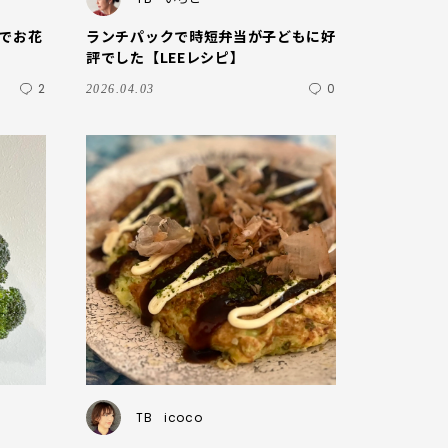
】でお花
ランチパックで時短弁当が子どもに好
評でした【LEEレシピ】
2
0
2026.04.03
TB
icoco