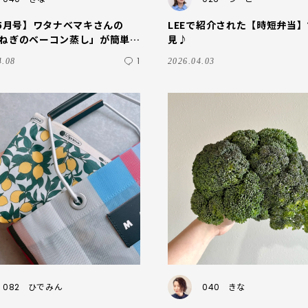
E5月号】ワタナベマキさんの
LEEで紹介された【時短弁当
ねぎのベーコン蒸し」が簡単お
見♪
！
1
4.08
2026.04.03
082
ひでみん
040
きな