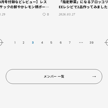
E4月号付録などレビュー】レス
「指定野菜」になるブロッコリ
サックの鮮やかレモン柄ポーチ
EEレシピで2品作ってみました
！
0
3.29
2026.03.27
1
2
3
4
5
6
7
39
・・・
メンバー 一覧