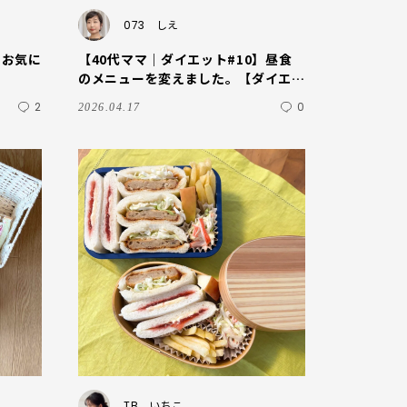
073
しえ
のお気に
【40代ママ｜ダイエット#10】昼食
のメニューを変えました。【ダイエッ
ト開始9ヶ月振り返り】
2
0
2026.04.17
TB
いちこ