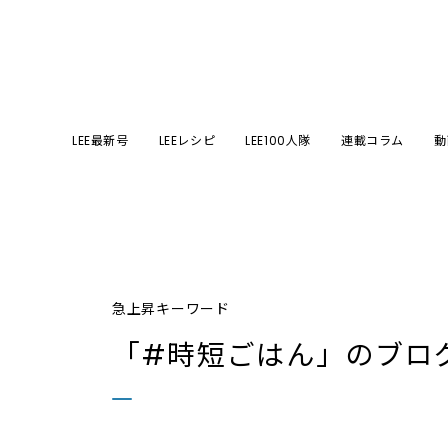
LEE最新号
LEEレシピ
LEE100人隊
連載コラム
動
急上昇キーワード
「#時短ごはん」
のブロ