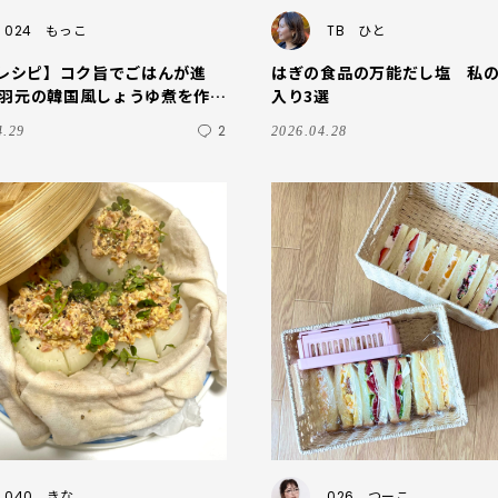
024
もっこ
TB
ひと
Eレシピ】コク旨でごはんが進
はぎの食品の万能だし塩 私
羽元の韓国風しょうゆ煮を作っ
入り3選
した【コウケンテツさん】
2
4.29
2026.04.28
040
きな
026
つーこ