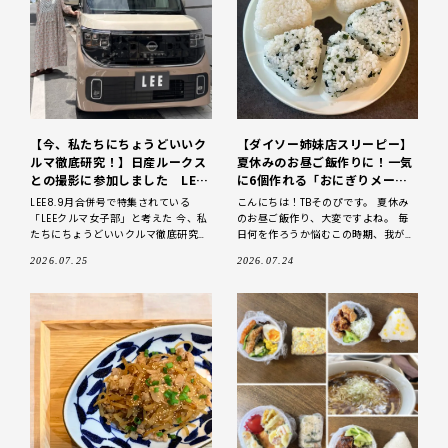
【今、私たちにちょうどいいク
【ダイソー姉妹店スリーピー】
ルマ徹底研究！】日産ルークス
夏休みのお昼ご飯作りに！一気
との撮影に参加しました LEE
に6個作れる「おにぎりメーカ
クルマ女子部
ー」を愛用中
LEE8.9月合併号で特集されている
こんにちは！TBそのぴです。 夏休み
「LEEクルマ女子部」と考えた 今、私
のお昼ご飯作り、大変ですよね。 毎
たちにちょうどいいクルマ徹底研究！
日何を作ろうか悩むこの時期、我が家
の撮影に参加させて頂きました。 ♯
で毎年活躍しているのが、ダイソー姉
2026.07.25
2026.07.24
LEEクルマ女子部 記事一覧
妹店「THREEPY(スリーピー)」のおに
ぎ