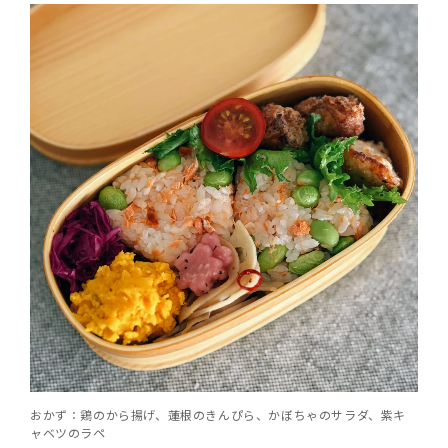
おかず：鶏のから揚げ、蓮根のきんぴら、かぼちゃのサラダ、紫キ
ャベツのラペ