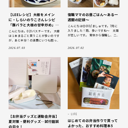
【LEEレシピ】大根をメイン
復職ママのお昼ごはん～ある一
に・しらいのりこさんレシピ
週間の記録～
「豚バラと大根の甘辛炒め」作
こんにちは😊013/ましゅです。7月に
りました
入りました！雨、多いですね～ 太陽
こんにちは。021バスチーです。 大根
が恋しいです。 育休から復職し、二カ
は１本まるごと買うことが多いのです
月ちょっと経ちました。昼食って皆な
が、あと半分！の消費にいつも困って
に食べているんだろう…と思うこと
いました。 ↓ そんな悩みを解消し
2026.07.03
2026.07.02
多々。 〔一
てくれたのが「しらいのりこさん」の
こちらのレシ
LIFE
【お弁当グッズと運動会弁当】
はじめてのお弁当作りで買って
夏対策・便利グッズ…試行錯誤
よかった、おすすめ料理本5
の日々！