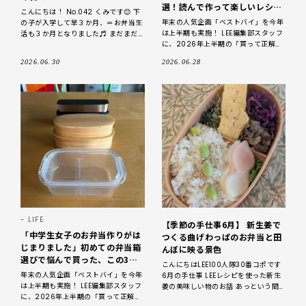
選！読んで作って楽しいレシピ
こんにちは！ No.042 くみです😊 下
【植松良枝さん、有元葉子さ
年末の人気企画「ベストバイ」を今年
の子が入学して早３か月、＝お弁当生
ん、亜希さんetc.】
は上半期も実施！ LEE編集部スタッフ
活も３か月となりました♬ まだまだ
に、2026年上半期の「買って正解だ
慣れない日々、、 寝る前には必ず翌
った」と実感しているアイテムを聞き
日のお弁当作りの段取りをメモ、
2026.06.30
2026.06.28
ました。 今回は、LEEwebスタッフ・
マリザワが
LIFE
【季節の手仕事6月】 新生姜で
「中学生女子のお弁当作りがは
つくる曲げわっぱのお弁当と田
じまりました」初めての弁当箱
んぼに映る景色
選びで悩んで買った、この3つ
こんにちはLEE100人隊30番コポです
がベストバイ！【無印良品、サ
年末の人気企画「ベストバイ」を今年
6月の手仕事 LEEレシピを使った新生
ーモス、大館工芸社の曲げわっ
は上半期も実施！ LEE編集部スタッフ
姜の美味しい物のお話 あっという間
ぱ】
に、2026年上半期の「買って正解だ
に2026年も半年がすぎました。4月