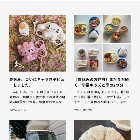
夏休み、ついにキャラ弁デビュ
【夏休みのお弁当】まだまだ続
ーしました。
く…学童キッズと母の2つ分
こんにちは。 ついにはじまりました
こんにちは😊013/ましゅです。朝6時
夏休み！共働きの我が家では夏休み期
から既に暑い毎日。いかがお過ごしで
間中は預かり保育。給食がお休みなの
すか・・・夏休みが始まって、まだ1
で、「お弁当」生活のスタートです。
週間です涙。 ラジオ体操→そのまま
2026.07.28
2026.07.26
先日、ママ友達とあるママのお宅で集
公園でサッカーして帰宅→朝食→学童
まった
出発 こんな