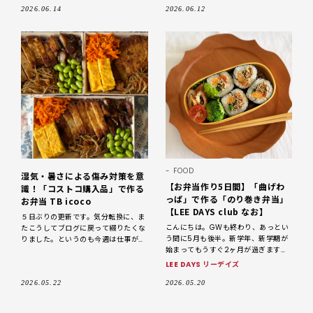
った」と実感しているアイテムを聞き
～始めたゆるーいお弁当生活
2026.06.14
2026.06.12
ました。 今回は、LEEwebスタッフ・
マリザワが
FOOD
湿気・暑さによる傷み対策を意
【お弁当作り5日間】「曲げわ
識！「コストコ購入品」で作る
っぱ」で作る「のり巻き弁当」
お弁当 TB icoco
【LEE DAYS club なお】
５日ぶりの更新です。気分転換に、ま
こんにちは。GWも終わり、あっとい
たこうしてブログに戻って綴りたくな
う間に5月も後半。新学年、新学期が
りました。というのも今週は仕事が怒
始まってもうすぐ2ヶ月が過ぎます
涛すぎて、前頭葉がずっといっぱいい
ね。最近は、「頼まれたら作るよー」
っぱいでした。考えて、判断して、ま
LEE DAYS リーデイズ
というスタンスで、娘に週に1〜2日ほ
た考えて…気づけば軽く吐き気
どお弁当を作っています。今日
2026.05.22
2026.05.20