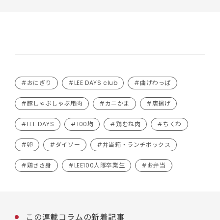
#おにぎり
#LEE DAYS club
#曲げわっぱ
#豚しゃぶしゃぶ用肉
#カニかま
#唐揚げ
#LEE DAYS
#100均
#鶏むね肉
#ちくわ
#卵
#ダイソー
#弁当箱・ランチボックス
#鶏ささ身
#LEE100人隊卒業生
#お弁当
この連載コラムの新着記事