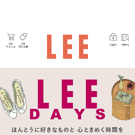
LEE
LEE
Login
Menu
マルシェ
100人隊