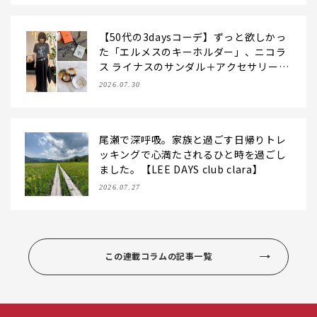
【50代の3daysコーデ】ずっと欲しかっ
た「エルメスのキーホルダー」、ニコラ
ス ライナスのサンダル＋アクセサリーと
レースキャミで夏のおしゃれを更新！
2026.07.30
【LEE DAYS club なお】
尾瀬で深呼吸。家族と過ごす日帰りトレ
ッキングで心満たされるひと時を過ごし
ました。【LEE DAYS club clara】
2026.07.27
この連載コラムの記事一覧