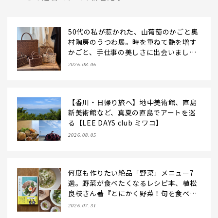
50代の私が惹かれた、山葡萄のかごと奥
村陶房のうつわ展。時を重ねて艶を増す
かごと、手仕事の美しさに出会いまし
た。【LEE DAYS club tanpopo】
2026.08.06
【香川・日帰り旅へ】地中美術館、直島
新美術館など、真夏の直島でアートを巡
る【LEE DAYS club ミワコ】
2026.08.05
何度も作りたい絶品「野菜」メニュー7
選。野菜が食べたくなるレシピ本、植松
良枝さん著『とにかく野菜！旬を食べた
いレシピ帖』【LEE DAYS club ering
2026.07.31
o】