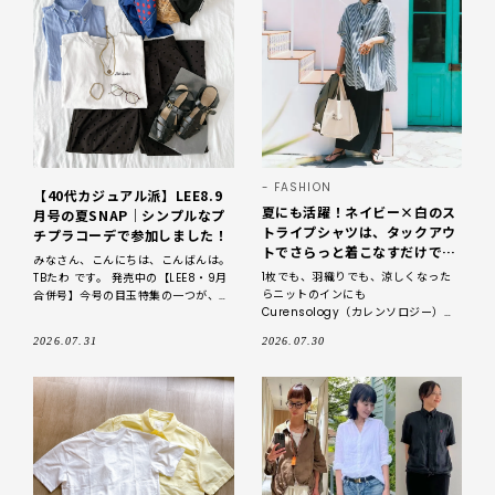
FASHION
【40代カジュアル派】LEE8.9
夏にも活躍！ネイビー×白のス
月号の夏SNAP｜シンプルなプ
トライプシャツは、タックアウ
チプラコーデで参加しました！
トでさらっと着こなすだけで、
みなさん、こんにちは、こんばんは。
洗練された大人カジュアルが完
1枚でも、羽織りでも、涼しくなった
TBたわ です。 発売中の【LEE8・9月
成／明日なに着る？
らニットのインにも
合併号】今号の目玉特集の一つが、
Curensology（カレンソロジー）
「LEE100人隊発『読者のリアルトレ
【五明祐子さん別注】ワッシャースト
ンド』東西出張SNAP」です！！
2026.07.31
2026.07.30
ライプシャツ ¥30800・
Americana（アメリカーナ）【