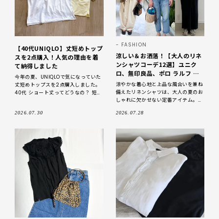
FASHION
【40代UNIQLO】丈短めトップ
涼しい＆お洒落！【大人のリネ
スを2点購入！人気の理由を着
ンシャツコーデ12選】ユニク
て納得しました
ロ、無印良品、ポロ ラルフ ロ
今年の夏、UNIQLOで気になっていた
ーレンなど人気ブランドでつく
涼やかな着心地と上品な風合いを兼ね
丈短めトップスを2点購入しました。
る夏スタイル【2026夏】
備えたリネンシャツは、大人の夏のお
40代 ショート丈ってどうなの？ 短か
しゃれに欠かせない定番アイテム。
過ぎなければ許容 スーパーで見かけ
今回はLEEwebから、30代・40代に
たおばさまが短い
2026.07.30
2026.07.28
おすすめしたい「真夏のリネンシャツ
コーデ」をピック