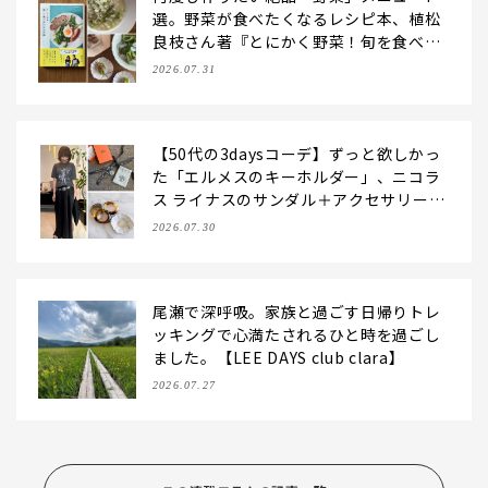
選。野菜が食べたくなるレシピ本、植松
良枝さん著『とにかく野菜！旬を食べた
いレシピ帖』【LEE DAYS club ering
2026.07.31
o】
【50代の3daysコーデ】ずっと欲しかっ
た「エルメスのキーホルダー」、ニコラ
ス ライナスのサンダル＋アクセサリーと
レースキャミで夏のおしゃれを更新！
2026.07.30
【LEE DAYS club なお】
尾瀬で深呼吸。家族と過ごす日帰りトレ
ッキングで心満たされるひと時を過ごし
ました。【LEE DAYS club clara】
2026.07.27