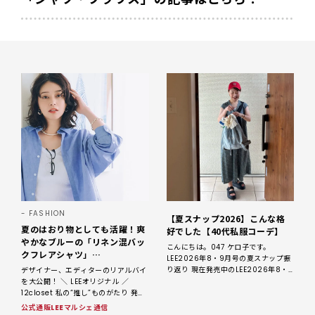
FASHION
【夏スナップ2026】こんな格
夏のはおり物としても活躍！爽
好でした【40代私服コーデ】
やかなブルーの「リネン混バッ
こんにちは。047 ケロ子です。
クフレアシャツ」
LEE2026年8・9月号の夏スナップ振
【12closet】
り返り 現在発売中のLEE2026年8・9
デザイナー、エディターのリアルバイ
月号。特集「チームLEE80人のMY大
を大公開！ ＼ LEEオリジナル ／
正解コーデ」にケロ子も登
12closet 私の“推し”ものがたり 発売
直後から人気を博し、制作にかかわっ
公式通販LEEマルシェ通信