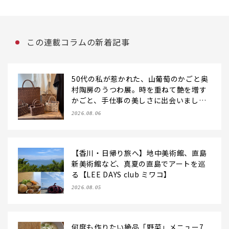
この連載コラムの新着記事
50代の私が惹かれた、山葡萄のかごと奥
村陶房のうつわ展。時を重ねて艶を増す
かごと、手仕事の美しさに出会いまし
た。【LEE DAYS club tanpopo】
2026.08.06
【香川・日帰り旅へ】地中美術館、直島
新美術館など、真夏の直島でアートを巡
る【LEE DAYS club ミワコ】
2026.08.05
何度も作りたい絶品「野菜」メニュー7