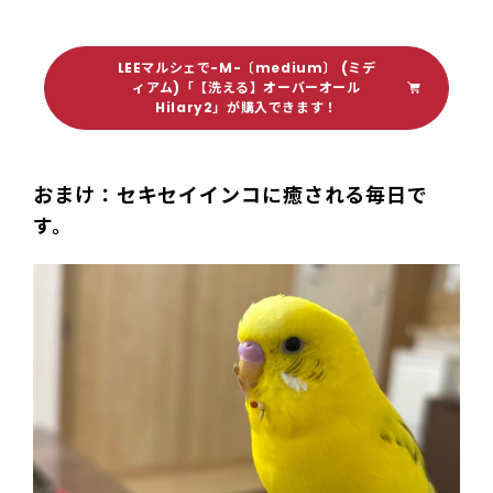
LEEマルシェで-M-〔medium〕 (ミデ
ィアム)「【洗える】オーバーオール
Hilary2」が購入できます！
おまけ：セキセイインコに癒される毎日で
す。