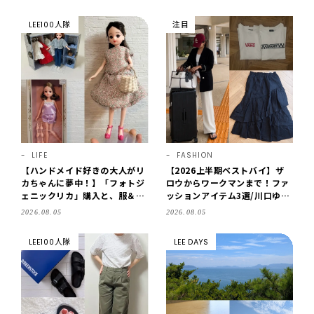
LEE100人隊
注目
LIFE
FASHION
【ハンドメイド好きの大人がリ
【2026上半期ベストバイ】ザ
カちゃんに夢中！】「フォトジ
ロウからワークマンまで！ファ
ェニックリカ」購入と、服＆ク
ッションアイテム3選/川口ゆか
ローゼットの手づくり実例をご
り
2026.08.05
2026.08.05
紹介【LEE100人隊・2026】
LEE100人隊
LEE DAYS