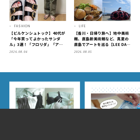
FASHION
LIFE
【ビルケンシュトック】40代が
【香川・日帰り旅へ】地中美術
「今年買ってよかったサンダ
館、直島新美術館など、真夏の
ル」3選！「フロリダ」「アリ
直島でアートを巡る【LEE DAY
ゾナ」の履き心地＆サイズ選び
S club ミワコ】
2026.08.04
2026.08.05
もご紹介【LEE100人隊・202
6】