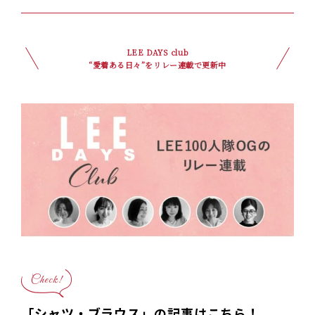
つ」もご紹介。LEE DAYS club tanpopo】
LEE DAYS club
“愛着ある日々”をリレー連載で更新中
Check!
「シャツ・ブラウス」の記事はこちら！