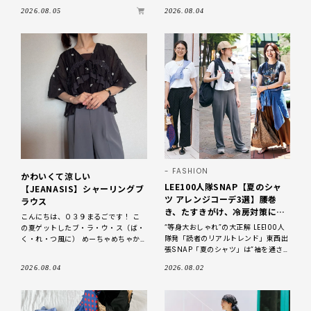
たLEEマル
2026.08.05
2026.08.04
FASHION
かわいくて涼しい
LEE100人隊SNAP【夏のシャ
【JEANASIS】シャーリングブ
ツ アレンジコーデ3選】腰巻
ラウス
き、たすきがけ、冷房対策に！
こんにちは、０３９まるごです！ こ
おしゃれ上手の巻物テク｜
“等身大おしゃれ”の大正解 LEE100人
の夏ゲットしたブ・ラ・ウ・ス（ば・
2026
隊発「読者のリアルトレンド」東西出
く・れ・つ風に） めーちゃめちゃか
張SNAP「夏のシャツ」は“袖を通さな
わいいからみんなオソロしよ💛
い”で大活躍 全国各地で活躍する、読
JEANASISの店頭で見て一目ぼれ！！
2026.08.04
2026.08.02
者代表のブロガー集団「L