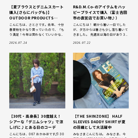
【夏ブラウスとデニムスカート
R&D.M.Co-のアイテムをハッ
購入(さらにバッグも)】
ピープライスで購入（富士吉田
OUTDOOR PRODUCTS
市の直営店でお買い物♪）
Usual Things中目黒店でお買
こんにちは、さとさです。去年、十分
こんにちは！ 朝から暑い一日でした
い物
春夏物をかなり買っていたので、「も
が、夕方からは暑さも少し落ち着いて
う満足！今年は買わなくていいかな」
きました。 先週末は海の日があり３
と思っていたのですが、大好きなブラ
連休だった私。ずっと行ってみたかっ
2026.07.24
2026.07.22
ンド、OUTDOOR PRODUCTS Usual
たオールドマンズテーラーさんの直営
Thing
店へ初めて行って
【30代・高身長】30度越え！
【THE SHINZONE】 HALF
シアーな「デニムシャツ」で涼
SLEEVES DADDY SHIRTが夏
しげに♪とある日のコーデ
の羽織として大活躍中
こんにちは、067 おかみほです♫ 30
みなさまこんにちは。 みなさま、今