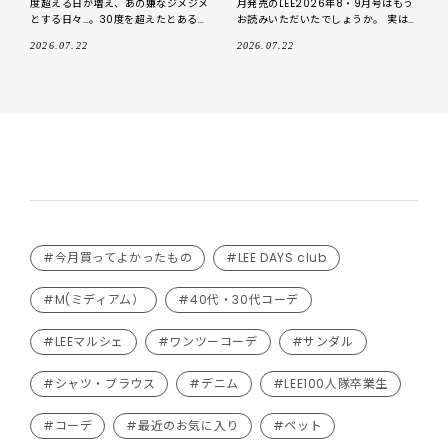
度超える日が増え、あの嫌なジメジメ
月発売のLEE2026年8・9月号はもう
とする日々…。30度を超えたとある日
お読みいただいたでしょうか。 実は
のコーデです。 シアーなデニムシャツ
くまお、こちらのコーナーに登場させ
2026.07.22
2026.07.22
がお気に入り 最近購入した
ていただいております。 LE
#今月買ってよかったもの
#LEE DAYS club
#M(ミディアム）
#40代・30代コーデ
#LEEマルシェ
#ワンツーコーデ
#サンダル
#シャツ・ブラウス
#デニム
#LEE100人隊卒業生
#コーデ
#最近のお気に入り
#ペット