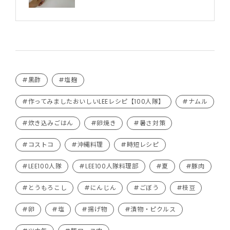
#黒酢
#塩麹
#作ってみましたおいしいLEEレシピ【100人隊】
#ナムル
#炊き込みごはん
#卵焼き
#暑さ対策
#コストコ
#沖縄料理
#時短レシピ
#LEE100人隊
#LEE100人隊料理部
#夏
#豚肉
#とうもろこし
#にんじん
#ごぼう
#枝豆
#卵
#塩
#揚げ物
#漬物・ピクルス