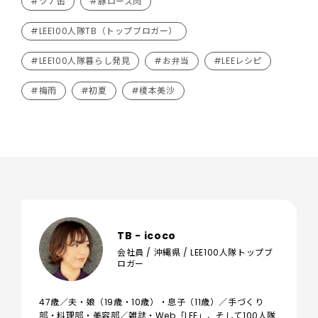
#ツナ缶
#豚ロース肉
#LEE100人隊TB（トップブロガー）
#LEE100人隊暮らし発見
#お弁当
#LEEレシピ
#梅雨
#初夏
#榎本美沙
TB - icoco
会社員 / 沖縄県 / LEE100人隊トップブ
ロガー
47歳／夫・娘（19歳・10歳）・息子（11歳）／手づくり
部・料理部・美容部／雑誌・Web「LEE」、そして100人隊