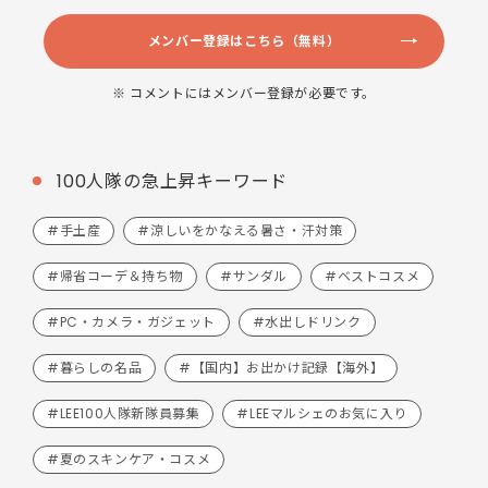
メンバー登録はこちら（無料）
※ コメントにはメンバー登録が必要です。
100人隊の急上昇キーワード
#手土産
#涼しいをかなえる暑さ・汗対策
#帰省コーデ＆持ち物
#サンダル
#ベストコスメ
#PC・カメラ・ガジェット
#水出しドリンク
#暮らしの名品
#【国内】お出かけ記録【海外】
#LEE100人隊新隊員募集
#LEEマルシェのお気に入り
#夏のスキンケア・コスメ