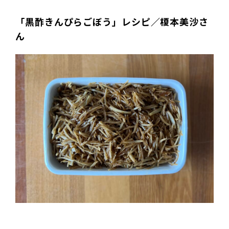
「黒酢きんぴらごぼう」レシピ／榎本美沙さ
ん