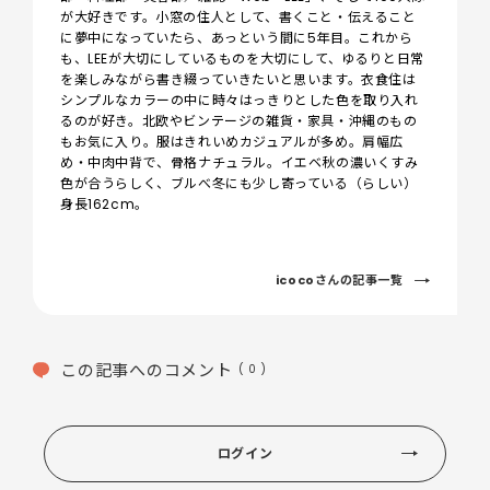
が大好きです。小窓の住人として、書くこと・伝えること
に夢中になっていたら、あっという間に5年目。これから
も、LEEが大切にしているものを大切にして、ゆるりと日常
を楽しみながら書き綴っていきたいと思います。衣食住は
シンプルなカラーの中に時々はっきりとした色を取り入れ
るのが好き。北欧やビンテージの雑貨・家具・沖縄のもの
もお気に入り。服はきれいめカジュアルが多め。肩幅広
め・中肉中背で、骨格ナチュラル。イエベ秋の濃いくすみ
色が合うらしく、ブルべ冬にも少し寄っている（らしい）
身長162cm。
icocoさんの記事一覧
この記事へのコメント
( 0 )
ログイン