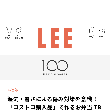
LEE
LEE
Login
Menu
マルシェ
100人隊
料理部
湿気・暑さによる傷み対策を意識！
「コストコ購入品」で作るお弁当 TB