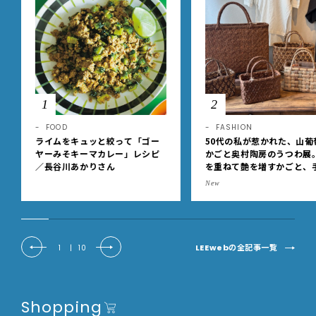
1
2
FOOD
FASHION
ライムをキュッと絞って「ゴー
50代の私が惹かれた、山葡
ヤーみそキーマカレー」レシピ
かごと奥村陶房のうつわ展
／長谷川あかりさん
を重ねて艶を増すかごと、
事の美しさに出会いました
New
EE DAYS club tanpopo
LEEwebの全記事一覧
1
|
10
Shopping