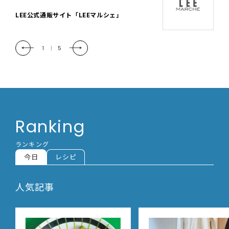
「LEE DAYS」本物志向にときめく。大人カ
ジュアル＆暮らしの雑貨
2
|
5
Ranking
ランキング
今日
レシピ
人気記事