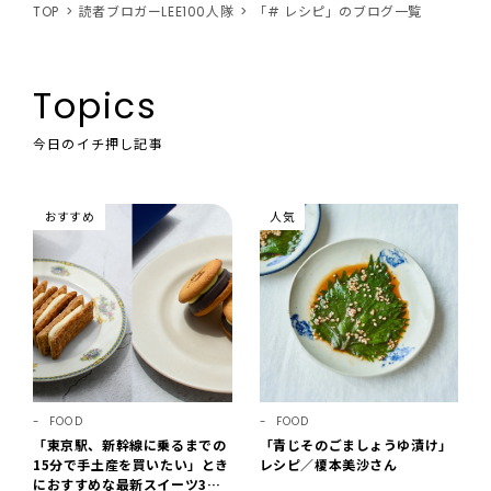
TOP
読者ブロガーLEE100人隊
「# レシピ」のブログ一覧
Topics
今日のイチ押し記事
おすすめ
人気
FOOD
FOOD
「東京駅、新幹線に乗るまでの
「青じそのごましょうゆ漬け」
15分で手土産を買いたい」とき
レシピ／榎本美沙さん
におすすめな最新スイーツ3選