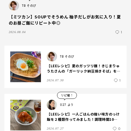
TB
そのぴ
【ミツカン】SOUPでそうめん 柚子だしがお気に入り！夏
のお昼ご飯にリピート中◎
1
2026.08.04
TB
そのぴ
【LEEレシピ】夏のガッツリ麺！きじまりゅ
うたさんの「ガーリック納豆焼きそば」を作
ってみました
1
2026.07.30
リピ確！
027
よう
【LEEレシピ】一人ごはんの強い味方のっけ
飯を２種類作ってみました！調理時間10分
以内、火を使わない神レシピでした！
0
2026.07.27