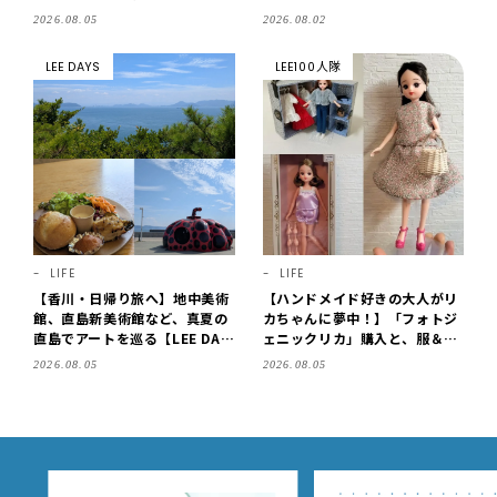
【東京駅改札内・朝8時開店】
2026.08.05
2026.08.02
LEE DAYS
LEE100人隊
LIFE
LIFE
【香川・日帰り旅へ】地中美術
【ハンドメイド好きの大人がリ
館、直島新美術館など、真夏の
カちゃんに夢中！】「フォトジ
直島でアートを巡る【LEE DAY
ェニックリカ」購入と、服＆ク
S club ミワコ】
ローゼットの手づくり実例をご
2026.08.05
2026.08.05
紹介【LEE100人隊・2026】