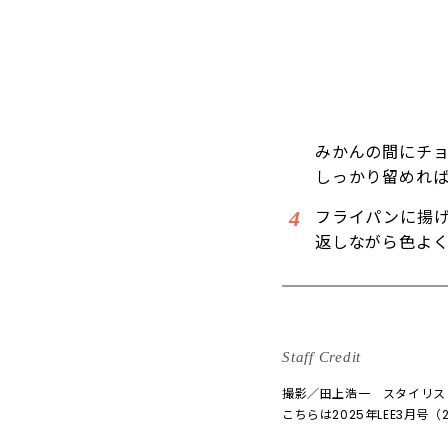
みかんの間にチ
しっかり留めれ
フライパンに揚げ
返しながら色よ
Staff Credit
撮影／田上浩一 スタイリス
こちらは2025年LEE3月