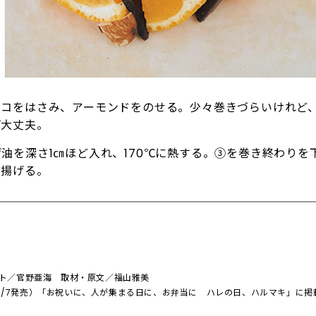
ョコをはさみ、アーモンドをのせる。少々巻きづらいけれど
ば大丈夫。
油を深さ1㎝ほど入れ、170℃に熱する。③を巻き終わりを
く揚げる。
ト／官野亜海 取材・原文／福山雅美
号（2/7発売）「お祝いに、人が集まる日に、お弁当に ハレの日、ハルマキ」に