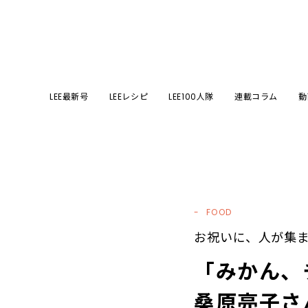
LEE最新号
LEEレシピ
LEE100人隊
連載コラム
動
FOOD
お祝いに、人が集
「みかん、
桑原亮子さ