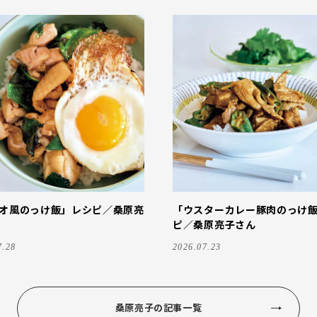
オ風のっけ飯」レシピ／桑原亮
「ウスターカレー豚肉のっけ
ピ／桑原亮子さん
7.28
2026.07.23
桑原亮子の記事一覧