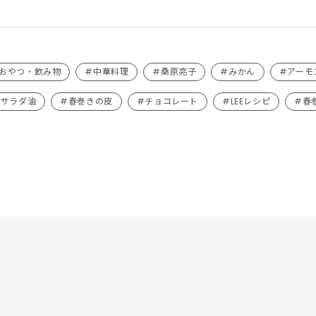
おやつ・飲み物
#中華料理
#桑原亮子
#みかん
#アーモ
#サラダ油
#春巻きの皮
#チョコレート
#LEEレシピ
#春