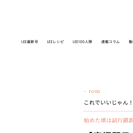
LEE最新号
LEEレシピ
LEE100人隊
連載コラム
動
FOOD
これでいいじゃん！
始めた頃は試行錯誤