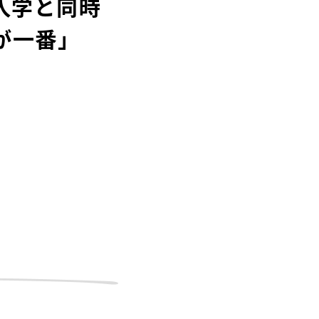
入学と同時
が一番」
」