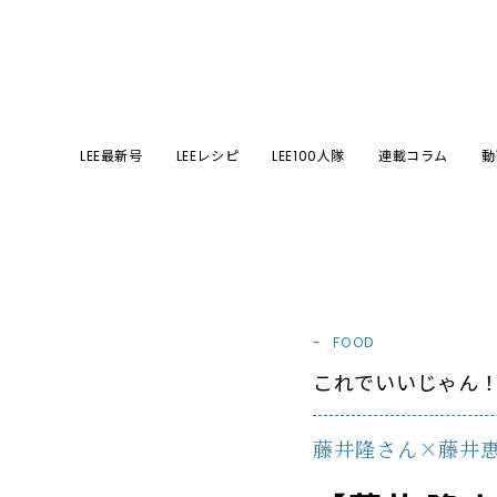
LEE最新号
LEEレシピ
LEE100人隊
連載コラム
動
FOOD
これでいいじゃん！
藤井隆さん×藤井