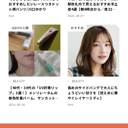
おすすめしたいレースつきドッ
駅改札内で買えるおすすめ手土
ト柄パンツ/川口ゆかり
産4選【朝6時台から／夜22時
まで営業】
New
2026.08.07
LEE100人隊
おすすめ
BEAUTY
BEAUTY
【40代・30代の「UV対策リッ
長めのサイドバングで大人にち
プ」3選！】メンソレータムの
ょうどいい甘さを【控えめに華
唇色改善バーム、サンカットな
やぐレイヤーミディ】
どを「夏の紫外線対策」に愛用
2026.08.06
New
中です【LEE読者のイチ押しコ
スメ・2026】