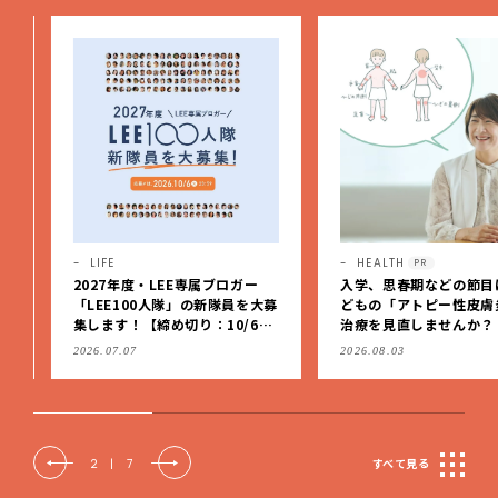
LIFE
HEALTH
PR
2027年度・LEE専属ブロガー
入学、思春期などの節目に
「LEE100人隊」の新隊員を大募
どもの「アトピー性皮膚炎
集します！【締め切り：10/6
治療を見直しませんか？
（火）】
2026.07.07
2026.08.03
2
|
7
すべて見る