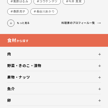
#栗原はるみ
#コウケンテツ
#今井 真実
#桑原亮子
#長谷川あかり
料理家のプロフィール一覧
もっと見る
食材
から探す
肉
野菜・きのこ・漬物
果物・ナッツ
魚介
卵