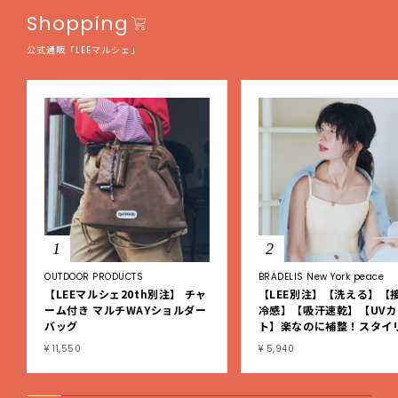
Shopping
公式通販「LEEマルシェ」
1
2
OUTDOOR PRODUCTS
BRADELIS New York peace
【LEEマルシェ20th別注】 チャ
【LEE別注】【洗える】【
ーム付き マルチWAYショルダー
冷感】【吸汗速乾】【UVカ
バッグ
ト】楽なのに補整！スタイ
シュ綿混ブラキャミ
¥ 11,550
¥ 5,940