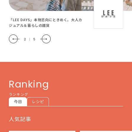
「LEE DAYS」本物志向にときめく。大人カ
ジュアル＆暮らしの雑貨
2
|
5
Ranking
ランキング
今日
レシピ
人気記事