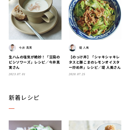
今井 真実
堤 人美
生ハムの塩気が絶妙！「豆腐の
【のっけ丼】「シャキシャキレ
ビシソワーズ」レシピ／今井真
タスと豚こまのレモンオイスタ
実さん
ー炒め丼」レシピ／堤 人美さん
2023.07.01
2020.07.25
新着レシピ