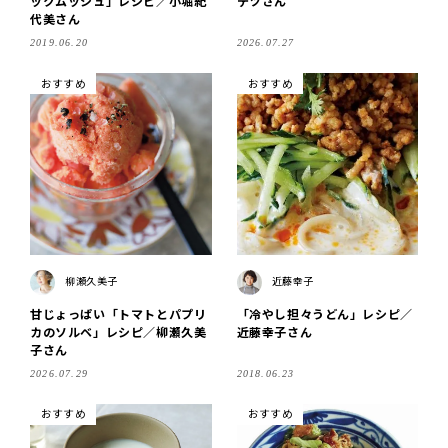
ックムッシュ」レシピ／小堀紀
テツさん
代美さん
2019.06.20
2026.07.27
おすすめ
おすすめ
柳瀬久美子
近藤幸子
甘じょっぱい「トマトとパプリ
「冷やし担々うどん」レシピ／
カのソルベ」レシピ／柳瀬久美
近藤幸子さん
子さん
2026.07.29
2018.06.23
おすすめ
おすすめ