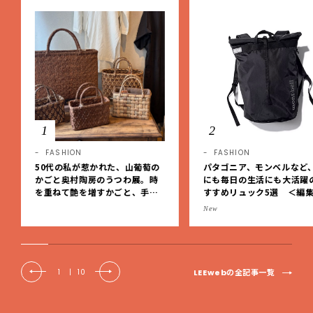
1
2
FASHION
FASHION
50代の私が惹かれた、山葡萄の
パタゴニア、モンベルなど
かごと奥村陶房のうつわ展。時
にも毎日の生活にも大活躍
を重ねて艶を増すかごと、手仕
すすめリュック5選 ＜編
事の美しさに出会いました。【L
レクト＞【LEEマルシェ】
New
EE DAYS club tanpopo】
LEEwebの全記事一覧
1
|
10