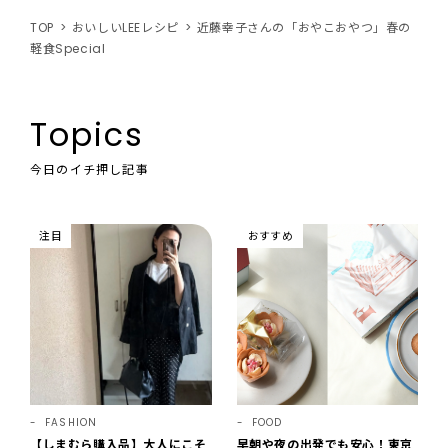
TOP
おいしいLEEレシピ
近藤幸子さんの「おやこおやつ」春の
軽食Special
Topics
今日のイチ押し記事
注目
おすすめ
FASHION
FOOD
【しまむら購入品】大人にこそ
早朝や夜の出発でも安心！東京