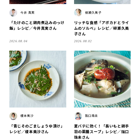
今井 真実
柳瀬久美子
「たけのこと鶏肉煮込みのっけ
リッチな食感「アボカドとライ
飯」レシピ／今井真実さん
ムのソルベ」レシピ／柳瀬久美
子さん
2026.08.04
2026.08.02
榎本美沙
阪口珠未
「青じそのごましょうゆ漬け」
夏バテに効く！「長いもと鶏手
レシピ／榎本美沙さん
羽の薬膳スープ」レシピ／阪口
珠未さん