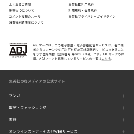
よくあるご質問
集英社ID利用規約
集英社IDについて
利用規約・会員規約
コメント投稿のルール
集英社プライバシーガイドライン
消費税総額表示について
ABJマークは、この電子書店・電子書籍配信サービスが、著作権
者からコンテンツ使用許可を得た正規版配信サービスであること
を示す登録商標（登録番号 第6091713号）です。ABJマークの詳
細、ABJマークを掲示しているサービスの一覧は
こちら
。
集英社の各メディアの公式サイト
マンガ
取材・ファッション誌
書籍
オンラインストア・その他WEBサービス