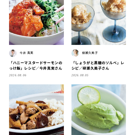
今井 真実
柳瀬久美子
「ハニーマスタードサーモンの
「しょうがと黒糖のソルベ」レ
っけ飯」レシピ／今井真実さん
シピ／柳瀬久美子さん
2026.08.06
2026.08.05