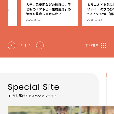
入学、思春期などの節目に、子
もうニオイを気にしなくっ
どもの「アトピー性皮膚炎」の
いい！「のびのび®サロン
治療を見直しませんか？
®フィット®α （無臭性）」
肩こりや足腰のダルさを出
2026.08.03
2026.07.08
もケア
2
|
7
すべて見る
Special Site
LEEがお届けするスペシャルサイト