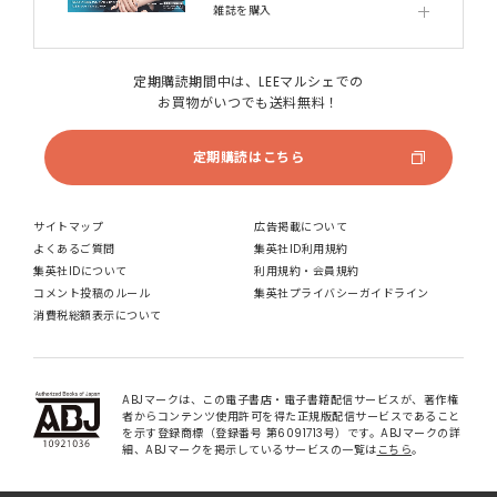
雑誌を購入
定期購読期間中は、LEEマルシェでの
お買物がいつでも送料無料！
定期購読はこちら
サイトマップ
広告掲載について
よくあるご質問
集英社ID利用規約
集英社IDについて
利用規約・会員規約
コメント投稿のルール
集英社プライバシーガイドライン
消費税総額表示について
ABJマークは、この電子書店・電子書籍配信サービスが、著作権
者からコンテンツ使用許可を得た正規版配信サービスであること
を示す登録商標（登録番号 第6091713号）です。ABJマークの詳
細、ABJマークを掲示しているサービスの一覧は
こちら
。