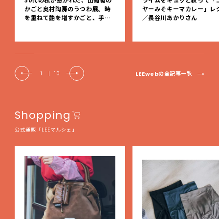
かごと奥村陶房のうつわ展。時
ヤーみそキーマカレー」レ
を重ねて艶を増すかごと、手仕
／長谷川あかりさん
事の美しさに出会いました。【L
EE DAYS club tanpopo】
LEEwebの全記事一覧
1
|
10
Shopping
公式通販「LEEマルシェ」