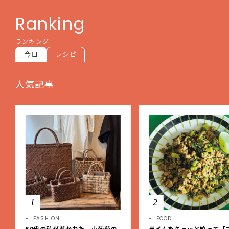
Ranking
ランキング
今日
レシピ
人気記事
1
2
FASHION
FOOD
50代の私が惹かれた、山葡萄の
ライムをキュッと絞って「