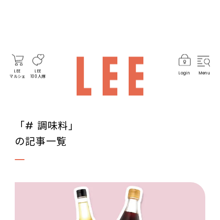
LEE
LEE
Login
Menu
マルシェ
100人隊
「# 調味料」
の記事一覧