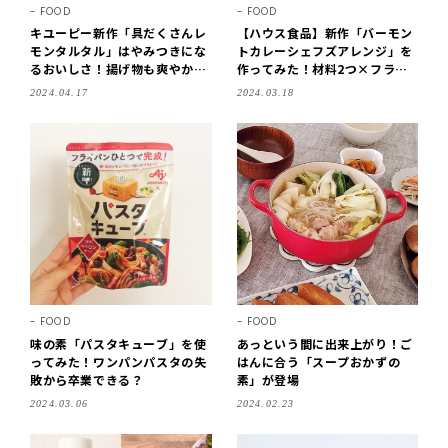
FOOD
FOOD
キユーピー新作「具だくさんレ
【ハウス食品】新作「バーモン
モンタルタル」はやみつきにな
トカレーシェフズアレンジ」を
るおいしさ！揚げ物も爽やか
作ってみた！材料2つ×フライ
に！
パン10分調理で超簡単
2024.04.17
2024.03.18
FOOD
FOOD
味の素「パスタキューブ」を使
あっという間に出来上がり！ご
ってみた！ワンパンパスタの失
はんに合う「スープおかずの
敗から卒業できる？
素」が登場
2024.03.06
2024.02.23