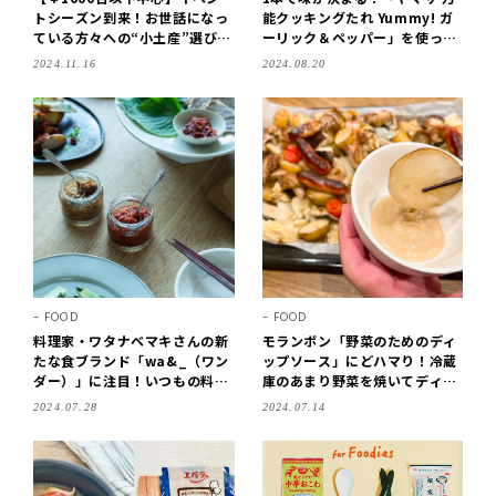
トシーズン到来！お世話になっ
能クッキングたれ Yummy! ガ
ている方々への“小土産”選び
ーリック＆ペッパー」を使って
は？
みました
2024.11.16
2024.08.20
FOOD
FOOD
料理家・ワタナベマキさんの新
モランボン「野菜のためのディ
たな食ブランド「wa&_（ワン
ップソース」にどハマり！冷蔵
ダー）」に注目！いつもの料理
庫のあまり野菜を焼いてディッ
にワクワクをもたらす“醬（ジ
プすれば即ごちそう
2024.07.28
2024.07.14
ャン）”が絶品