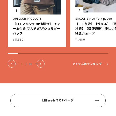
1
2
OUTDOOR PRODUCTS
BRADELIS New York peace
【LEEマルシェ20th別注】 チャ
【LEE別注】【洗える】【
ーム付き マルチWAYショルダー
冷感】【吸汗速乾】優しく
バッグ
綿混ショーツ
¥ 11,550
¥ 1,980
アイテム別ランキング
1
|
10
LEEweb TOPページ