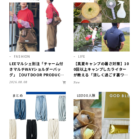
FASHION
LIFE
LEEマルシェ別注「チャーム付
【真夏キャンプの暑さ対策】10
きマルチWAYショルダーバッ
0回以上キャンプしたライター
グ」【OUTDOOR PRODUCT
が教える「涼しく過ごす裏ワ
S ×LEE100人隊】第3弾はリッ
ザ」8選！効果を実感したアイ
2026.08.08
New
チ映えにこだわり！
デアだけを伝授
まとめ
LEE100人隊