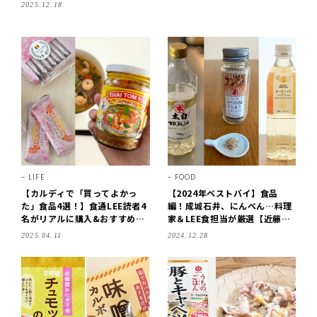
田味噌本店の味噌、プラナチャイetc.
2025.12.18
LIFE
FOOD
【カルディで「買ってよかっ
【2024年ベストバイ】食品
た」食品4選！】食通LEE読者4
編！成城石井、にんべん…料理
名がリアルに購入&おすすめの
家＆LEE食担当が厳選【近藤幸
「おいしいもの」を拝見♪【KA
子さん・今井真実さん】
2025.04.11
2024.12.28
LDI COFFEE FARM・2025】