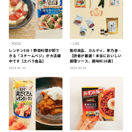
FOOD
LIFE
レンチン5分！野菜料理が即で
無印良品、カルディ、茅乃舎…
きる「スチームベジ」が大活躍
【読者が厳選！本当においしい
中です【エバラ食品】
調理ソース、調味料10選】
2024.05.22
2024.05.01