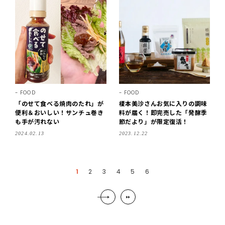
FOOD
FOOD
「のせて食べる焼肉のたれ」が
榎本美沙さんお気に入りの調味
便利＆おいしい！サンチュ巻き
料が届く！即完売した「発酵季
も手が汚れない
節だより」が限定復活！
2024.02.13
2023.12.22
1
2
3
4
5
6