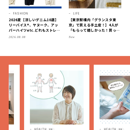
FASHION
LIFE
2026夏【涼しいデニム10選】
【東京駅構内「グランスタ東
リーバイス®、ヤヌーク、アッ
京」で買える手土産！】4人が
パーハイツetc.どれもストレス
「もらって嬉しかった！買って
フリーなはき心地！
よかった」スイーツを拝見♪G
2026.08.08
New
OD BLESS BUTTERのバター
菓子、SOBAPのミニクレー
プ…etc.【2026】
HEALTH
HEALTH
PR
PR