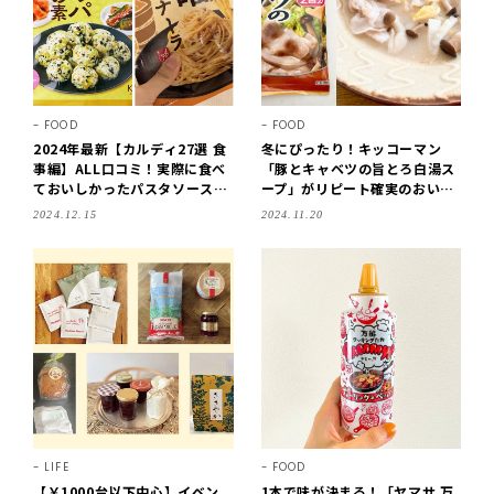
FOOD
FOOD
2024年最新【カルディ27選 食
冬にぴったり！キッコーマン
事編】ALL口コミ！実際に食べ
「豚とキャベツの旨とろ白湯ス
ておいしかったパスタソース、
ープ」がリピート確実のおいし
お手軽セット、ご飯のお供、時
さでした
2024.12.15
2024.11.20
短おかずetc.
LIFE
FOOD
【￥1000台以下中心】イベン
1本で味が決まる！「ヤマサ 万