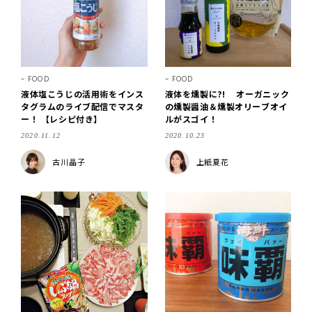
FOOD
FOOD
液体塩こうじの活用術をインス
液体を燻製に?! オーガニック
タグラムのライブ配信でマスタ
の燻製醤油＆燻製オリーブオイ
ー！ 【レシピ付き】
ルがスゴイ！
2020.11.12
2020.10.23
古川晶子
上紙夏花