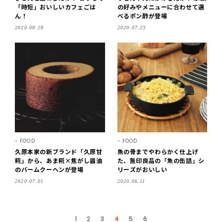
「時短」おいしいカフェごは
の好みやメニューに合わせて選
ん！
べるポン酢が登場
2020.08.28
2020.07.23
FOOD
FOOD
久原本家の新ブランド「久原甘
魚の骨までやわらかく仕上げ
糀」から、あま糀×焦がし醤油
た、無印良品の「魚の缶詰」シ
のバームクーヘンが登場
リーズがおいしい
2020.07.01
2020.06.11
1
2
3
4
5
6