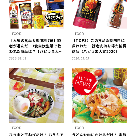
FOOD
FOOD
【人気の食品＆調味料7選】読
【TOP3】この食品＆調味料に
者が選んだ！3食自炊生活で救
救われた！ 読者支持を得た納得
われた商品は？【ハピうま大賞
商品【ハピうま大賞2020】
2020】
2020.09.11
2020.09.09
FOOD
FOOD
ひき肉と玉ねぎだけ！ おうちで
うどんや肉にかけるだけ！ 家族