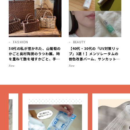
FASHION
BEAUTY
50代の私が惹かれた、山葡萄の
【40代・30代の「UV対策リッ
かごと奥村陶房のうつわ展。時
プ」3選！】メンソレータムの
を重ねて艶を増すかごと、手仕
唇色改善バーム、サンカットな
事の美しさに出会いました。
どを「夏の紫外線対策」に愛用
New
New
【LEE DAYS club tanpopo】
中です【LEE読者のイチ押しコ
スメ・2026】