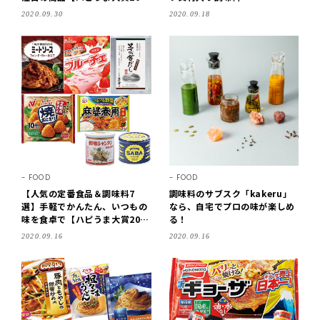
0】
2020.09.30
2020.09.18
FOOD
FOOD
【人気の定番食品＆調味料7
調味料のサブスク「kakeru」
選】手軽でかんたん、いつもの
なら、自宅でプロの味が楽しめ
味を食卓で【ハピうま大賞202
る！
0】
2020.09.16
2020.09.16