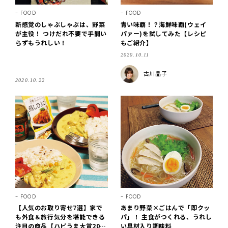
FOOD
FOOD
新感覚のしゃぶしゃぶは、野菜
青い味覇！？海鮮味覇(ウェイ
が主役！ つけだれ不要で手間い
パァー)を試してみた【レシピ
らずもうれしい！
もご紹介】
2020.10.11
古川晶子
2020.10.22
FOOD
FOOD
【人気のお取り寄せ7選】家で
あまり野菜×ごはんで「即クッ
も外食＆旅行気分を堪能できる
パ」！ 主食がつくれる、うれし
注目の商品【ハピうま大賞202
い具材入り調味料