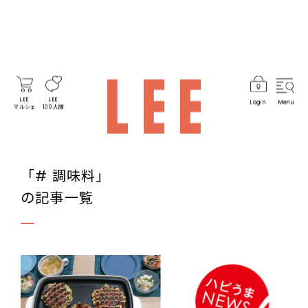
LEE
LEE
Login
Menu
マルシェ
100人隊
「# 調味料」
の記事一覧