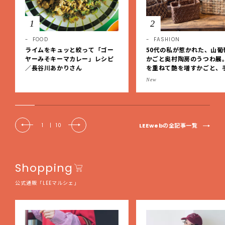
1
2
FOOD
FASHION
ライムをキュッと絞って「ゴー
50代の私が惹かれた、山葡
ヤーみそキーマカレー」レシピ
かごと奥村陶房のうつわ展
／長谷川あかりさん
を重ねて艶を増すかごと、
事の美しさに出会いました
New
EE DAYS club tanpopo
LEEwebの全記事一覧
1
|
10
Shopping
公式通販「LEEマルシェ」