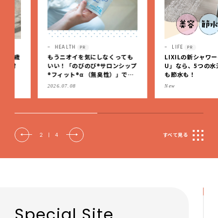
HEALTH
LIFE
PR
PR
もうニオイを気にしなくっても
LIXILの新シャワーヘッド「
いい！「のびのび®サロンシップ
U」なら、5つの水流で美容
®フィット®α （無臭性）」で、
も節水も！
肩こりや足腰のダルさを出先で
2026.07.08
New
もケア
2
|
4
すべて見る
Special Site