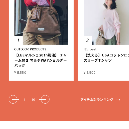
1
2
OUTDOOR PRODUCTS
12closet
【LEEマルシェ20th別注】 チャ
【洗える】USAコットンロ
ーム付き マルチWAYショルダー
スリーブTシャツ
バッグ
¥ 11,550
¥ 5,500
アイテム別ランキング
1
|
10