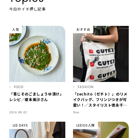
今日のイチ押し記事
人気
おすすめ
FOOD
FASHION
「青じそのごましょうゆ漬け」
「zechito（ゼチト）」のリメ
レシピ／榎本美沙さん
イクバッグ、フリンジつきが可
愛い！／スタイリスト徳永千夏
さん【おやこども名品】
2026.08.02
New
LEE DAYS
LEE100人隊