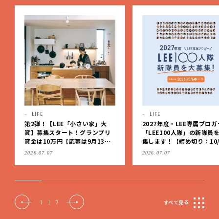
LIFE
HEALTH
PR
2027年度・LEE専属ブロガー
入学、思春期などの節目に
「LEE100人隊」の新隊員を大募
どもの「アトピー性皮膚炎
集します！【締め切り：10/6
治療を見直しませんか？
（火）】
2026.07.07
2026.08.03
2
|
7
すべて見る