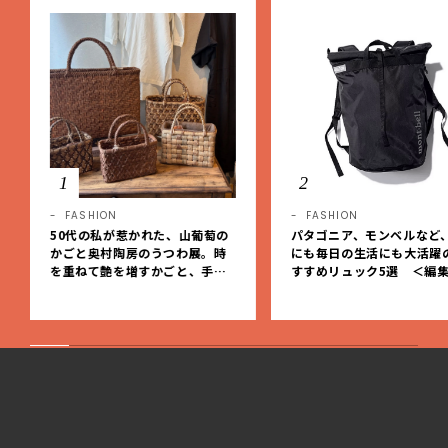
1
2
FASHION
FASHION
50代の私が惹かれた、山葡萄の
パタゴニア、モンベルなど
かごと奥村陶房のうつわ展。時
にも毎日の生活にも大活躍
を重ねて艶を増すかごと、手仕
すすめリュック5選 ＜編
事の美しさに出会いました。【L
レクト＞【LEEマルシェ】
EE DAYS club tanpopo】
LEEwebの全記事一覧
1
|
10