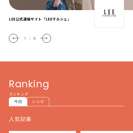
「LEE DAYS」本物志向にときめく。大人カ
ジュアル＆暮らしの雑貨
2
|
5
Ranking
ランキング
今日
レシピ
人気記事