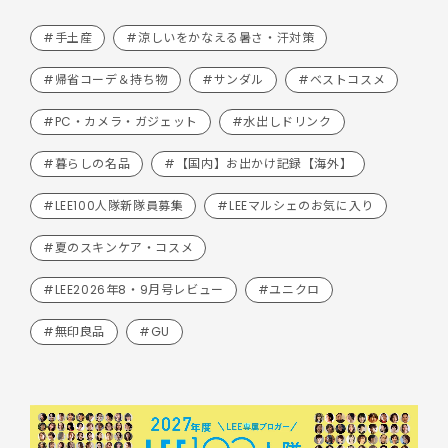
#手土産
#涼しいをかなえる暑さ・汗対策
#帰省コーデ＆持ち物
#サンダル
#ベストコスメ
#PC・カメラ・ガジェット
#水出しドリンク
#暮らしの名品
#【国内】お出かけ記録【海外】
#LEE100人隊新隊員募集
#LEEマルシェのお気に入り
#夏のスキンケア・コスメ
#LEE2026年8・9月号レビュー
#ユニクロ
#無印良品
#GU