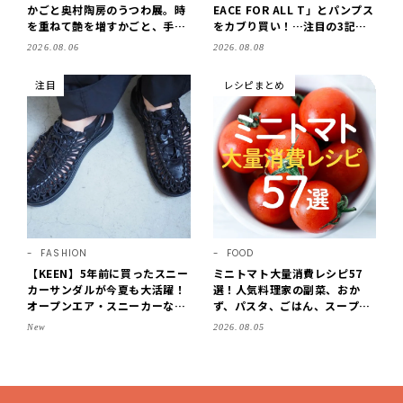
かごと奥村陶房のうつわ展。時
EACE FOR ALL T」とパンプス
を重ねて艶を増すかごと、手仕
をカブり買い！…注目の3記事
事の美しさに出会いました。
をチェック♪【LEE100人隊・2
2026.08.06
2026.08.08
【LEE DAYS club tanpopo】
026】
注目
レシピまとめ
FASHION
FOOD
【KEEN】5年前に買ったスニー
ミニトマト大量消費レシピ57
カーサンダルが今夏も大活躍！
選！人気料理家の副菜、おか
オープンエア・スニーカーなら
ず、パスタ、ごはん、スープま
涼しくて歩きやすい【LEE編集
で【保存版】
New
2026.08.05
部の「お気に入り、語らせ
て！」#71】