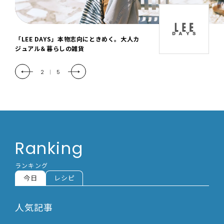
「LEE DAYS」本物志向にときめく。大人カ
LEEおでかけ部
ジュアル＆暮らしの雑貨
3
|
5
Ranking
ランキング
今日
レシピ
人気記事