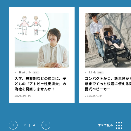
HEALTH
LIFE
PR
PR
入学、思春期などの節目に、子
コンパクトかつ、新生児か
どもの「アトピー性皮膚炎」の
頃までずっと快適に使える
治療を見直しませんか？
面式ベビーカー
2026.08.03
2026.07.10
2
|
4
すべて見る