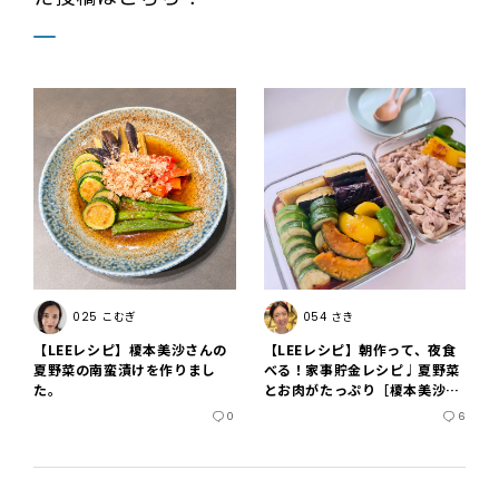
025 こむぎ
054 さき
【LEEレシピ】榎本美沙さんの
【LEEレシピ】朝作って、夜食
夏野菜の南蛮漬けを作りまし
べる！家事貯金レシピ♩夏野菜
た。
とお肉がたっぷり［榎本美沙さ
ん｜夏野菜の南蛮漬け］
0
6