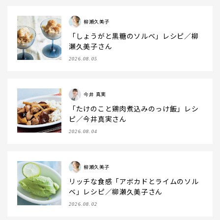
柳瀬久美子
「しょうがと黒糖のソルベ」レシピ／柳
瀬久美子さん
2026.08.05
今井 真実
「たけのこと鶏肉煮込みのっけ飯」レシ
ピ／今井真実さん
2026.08.04
柳瀬久美子
リッチな食感「アボカドとライムのソル
ベ」レシピ／柳瀬久美子さん
2026.08.02