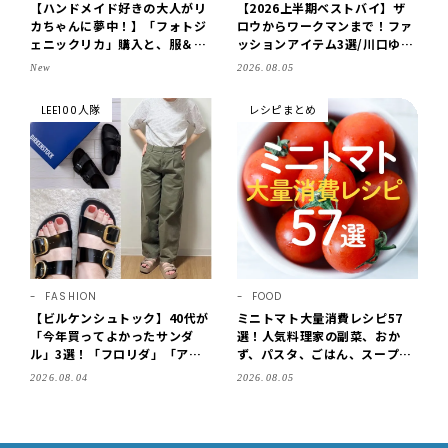
【ハンドメイド好きの大人がリ
【2026上半期ベストバイ】ザ
カちゃんに夢中！】「フォトジ
ロウからワークマンまで！ファ
ェニックリカ」購入と、服＆ク
ッションアイテム3選/川口ゆか
ローゼットの手づくり実例をご
り
New
2026.08.05
紹介【LEE100人隊・2026】
LEE100人隊
レシピまとめ
FASHION
FOOD
【ビルケンシュトック】40代が
ミニトマト大量消費レシピ57
「今年買ってよかったサンダ
選！人気料理家の副菜、おか
ル」3選！「フロリダ」「アリ
ず、パスタ、ごはん、スープま
ゾナ」の履き心地＆サイズ選び
で【保存版】
2026.08.04
2026.08.05
もご紹介【LEE100人隊・202
6】