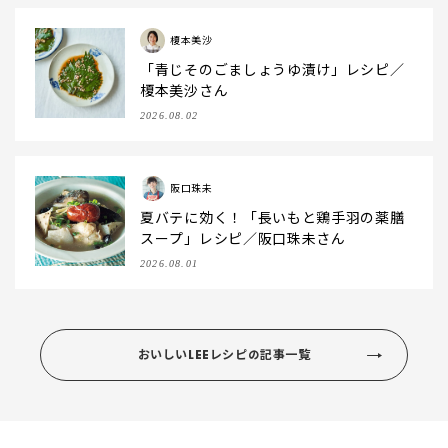
榎本美沙
「青じそのごましょうゆ漬け」レシピ／
榎本美沙さん
2026.08.02
阪口珠未
夏バテに効く！「長いもと鶏手羽の薬膳
スープ」レシピ／阪口珠未さん
2026.08.01
おいしいLEEレシピの記事一覧