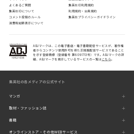
よくあるご質問
集英社ID利用規約
集英社IDについて
利用規約・会員規約
コメント投稿のルール
集英社プライバシーガイドライン
消費税総額表示について
ABJマークは、この電子書店・電子書籍配信サービスが、著作権
者からコンテンツ使用許可を得た正規版配信サービスであること
を示す登録商標（登録番号 第6091713号）です。ABJマークの詳
細、ABJマークを掲示しているサービスの一覧は
こちら
。
集英社の各メディアの公式サイト
マンガ
取材・ファッション誌
書籍
オンラインストア・その他WEBサービス