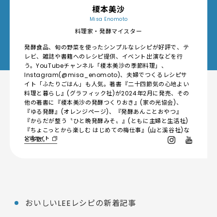
榎本美沙
Misa Enomoto
料理家・発酵マイスター
発酵食品、旬の野菜を使ったシンプルなレシピが好評で、テ
レビ、雑誌や書籍へのレシピ提供、イベント出演などを行
う。YouTubeチャンネル「榎本美沙の季節料理」、
Instagram(@misa_enomoto)、夫婦でつくるレシピサ
イト「ふたりごはん」も人気。著書『二十四節気の心地よい
料理と暮らし』(グラフィック社)が2024年2月に発売、その
他の著書に『榎本美沙の発酵つくりおき』(家の光協会)、
『ゆる発酵』(オレンジページ)、『発酵あんことおやつ』
『からだが整う〝ひと晩発酵みそ〟』(ともに主婦と生活社)
『ちょこっとから楽しむ はじめての梅仕事』(山と溪谷社)な
公式サイト
ど多数。
おいしいLEEレシピの新着記事