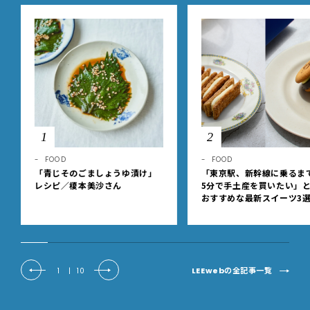
1
2
FOOD
FOOD
「青じそのごましょうゆ漬け」
「東京駅、新幹線に乗るま
レシピ／榎本美沙さん
5分で手土産を買いたい」
おすすめな最新スイーツ3
【東京駅改札内・朝8時開
LEEwebの全記事一覧
1
|
10