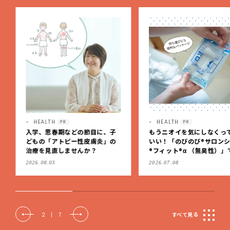
HEALTH
HEALTH
PR
PR
入学、思春期などの節目に、子
もうニオイを気にしなくっ
どもの「アトピー性皮膚炎」の
いい！「のびのび®サロン
治療を見直しませんか？
®フィット®α （無臭性）」
肩こりや足腰のダルさを出
2026.08.03
2026.07.08
もケア
2
|
7
すべて見る