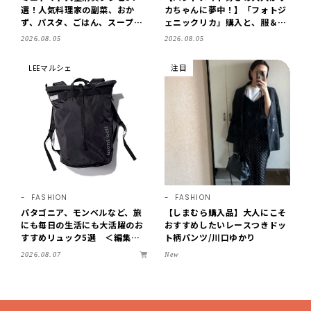
選！人気料理家の副菜、おか
カちゃんに夢中！】「フォトジ
ず、パスタ、ごはん、スープま
ェニックリカ」購入と、服＆ク
で【保存版】
ローゼットの手づくり実例をご
2026.08.05
2026.08.05
紹介【LEE100人隊・2026】
LEEマルシェ
注目
FASHION
FASHION
パタゴニア、モンベルなど、旅
【しまむら購入品】大人にこそ
にも毎日の生活にも大活躍のお
おすすめしたいレースつきドッ
すすめリュック5選 ＜編集部
ト柄パンツ/川口ゆかり
セレクト＞【LEEマルシェ】
2026.08.07
New