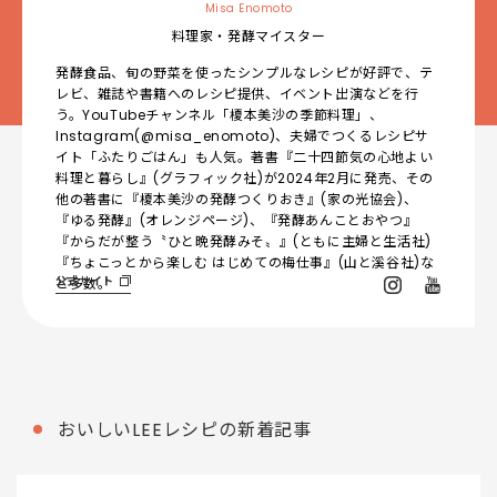
Misa Enomoto
料理家・発酵マイスター
発酵食品、旬の野菜を使ったシンプルなレシピが好評で、テ
レビ、雑誌や書籍へのレシピ提供、イベント出演などを行
う。YouTubeチャンネル「榎本美沙の季節料理」、
Instagram(@misa_enomoto)、夫婦でつくるレシピサ
イト「ふたりごはん」も人気。著書『二十四節気の心地よい
料理と暮らし』(グラフィック社)が2024年2月に発売、その
他の著書に『榎本美沙の発酵つくりおき』(家の光協会)、
『ゆる発酵』(オレンジページ)、『発酵あんことおやつ』
『からだが整う〝ひと晩発酵みそ〟』(ともに主婦と生活社)
『ちょこっとから楽しむ はじめての梅仕事』(山と溪谷社)な
公式サイト
ど多数。
おいしいLEEレシピの新着記事