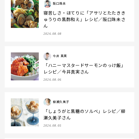
阪口珠未
寝苦しさ・ほてりに「アサリとたたきき
ゅうりの黒酢和え」レシピ／阪口珠未さ
ん
2026.08.08
今井 真実
「ハニーマスタードサーモンのっけ飯」
レシピ／今井真実さん
2026.08.06
柳瀬久美子
「しょうがと黒糖のソルベ」レシピ／柳
瀬久美子さん
2026.08.05