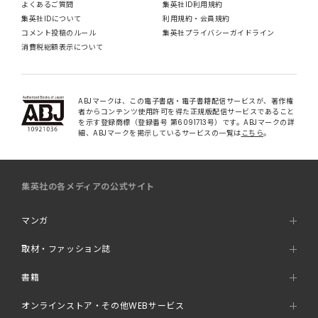
よくあるご質問
集英社ID利用規約
集英社IDについて
利用規約・会員規約
コメント投稿のルール
集英社プライバシーガイドライン
消費税総額表示について
ABJマークは、この電子書店・電子書籍配信サービスが、著作権
者からコンテンツ使用許可を得た正規版配信サービスであること
を示す登録商標（登録番号 第6091713号）です。ABJマークの詳
細、ABJマークを掲示しているサービスの一覧は
こちら
。
集英社の各メディアの公式サイト
マンガ
取材・ファッション誌
書籍
オンラインストア・その他WEBサービス