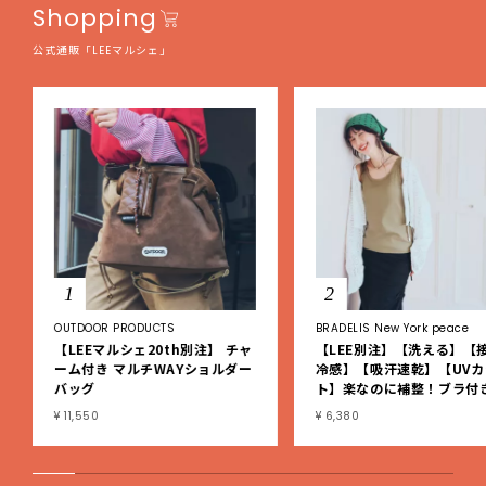
Shopping
公式通販「LEEマルシェ」
1
2
OUTDOOR PRODUCTS
BRADELIS New York peace
【LEEマルシェ20th別注】 チャ
【LEE別注】【洗える】【
ーム付き マルチWAYショルダー
冷感】【吸汗速乾】【UVカ
バッグ
ト】楽なのに補整！ブラ付
ブタンクトップ
¥ 11,550
¥ 6,380