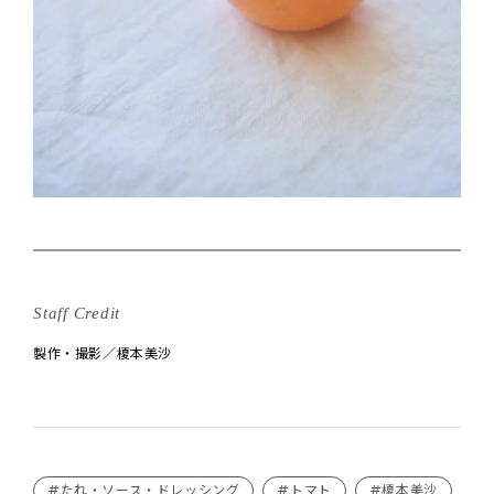
Staff Credit
製作・撮影／榎本美沙
#たれ・ソース・ドレッシング
#トマト
#榎本美沙