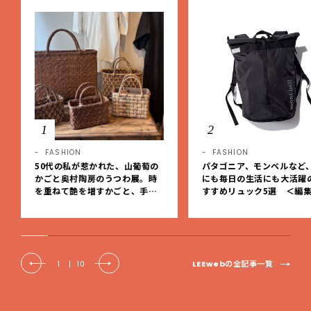
1
2
FASHION
FASHION
50代の私が惹かれた、山葡萄の
パタゴニア、モンベルなど
かごと奥村陶房のうつわ展。時
にも毎日の生活にも大活躍
を重ねて艶を増すかごと、手仕
すすめリュック5選 ＜編
事の美しさに出会いました。【L
レクト＞【LEEマルシェ】
EE DAYS club tanpopo】
LEEwebの全記事一覧
1
|
10