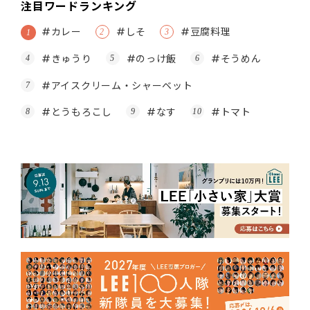
注目ワードランキング
#カレー
#しそ
#豆腐料理
#きゅうり
#のっけ飯
#そうめん
#アイスクリーム・シャーベット
#とうもろこし
#なす
#トマト