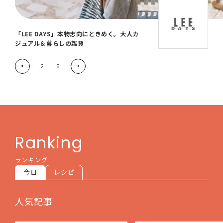
「LEE DAYS」本物志向にときめく。大人カ
ジュアル＆暮らしの雑貨
2
|
5
Ranking
ランキング
今日
レシピ
人気記事