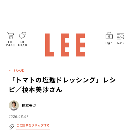
LEE
LEE
Login
Menu
マルシェ
100人隊
FOOD
「トマトの塩麹ドレッシング」レシ
ピ／榎本美沙さん
榎本美沙
2026.06.07
この記事をクリップする