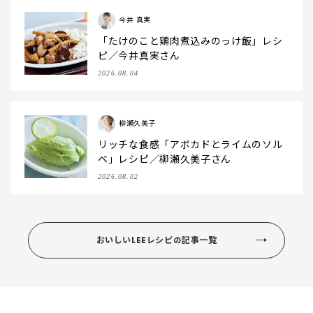
今井 真実
「たけのこと鶏肉煮込みのっけ飯」レシ
ピ／今井真実さん
2026.08.04
柳瀬久美子
リッチな食感「アボカドとライムのソル
ベ」レシピ／柳瀬久美子さん
2026.08.02
おいしいLEEレシピの記事一覧