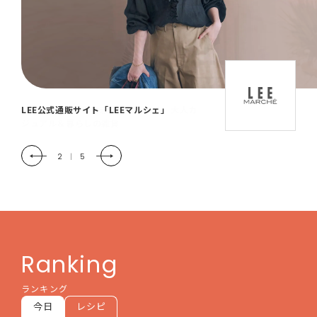
「LEE DAYS」本物志向にときめく。大人カ
ジュアル＆暮らしの雑貨
2
|
5
Ranking
ランキング
今日
レシピ