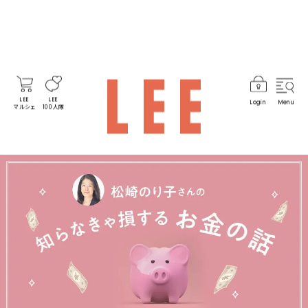
LEE
LEE
Login
Menu
マルシェ
100人隊