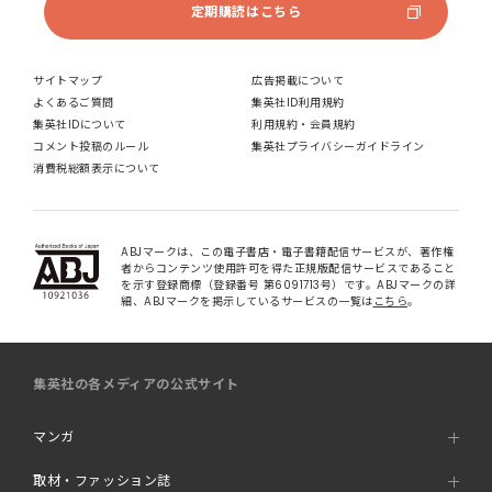
定期購読はこちら
サイトマップ
広告掲載について
よくあるご質問
集英社ID利用規約
集英社IDについて
利用規約・会員規約
コメント投稿のルール
集英社プライバシーガイドライン
消費税総額表示について
ABJマークは、この電子書店・電子書籍配信サービスが、著作権
者からコンテンツ使用許可を得た正規版配信サービスであること
を示す登録商標（登録番号 第6091713号）です。ABJマークの詳
細、ABJマークを掲示しているサービスの一覧は
こちら
。
集英社の各メディアの公式サイト
マンガ
取材・ファッション誌