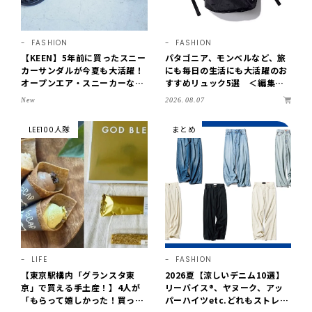
FASHION
FASHION
【KEEN】5年前に買ったスニー
パタゴニア、モンベルなど、旅
カーサンダルが今夏も大活躍！
にも毎日の生活にも大活躍のお
オープンエア・スニーカーなら
すすめリュック5選 ＜編集部
涼しくて歩きやすい【LEE編集
セレクト＞【LEEマルシェ】
2026.08.07
New
部の「お気に入り、語らせ
て！」#71】
LEE100人隊
まとめ
LIFE
FASHION
【東京駅構内「グランスタ東
2026夏【涼しいデニム10選】
京」で買える手土産！】4人が
リーバイス®、ヤヌーク、アッ
「もらって嬉しかった！買って
パーハイツetc.どれもストレス