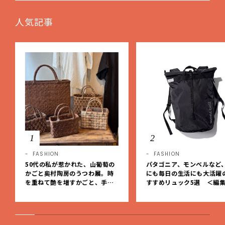
人気記事
1
2
FASHION
FASHION
50代の私が惹かれた、山葡萄の
パタゴニア、モンベルなど
かごと奥村陶房のうつわ展。時
にも毎日の生活にも大活躍
を重ねて艶を増すかごと、手仕
すすめリュック5選 ＜編
事の美しさに出会いました。【L
レクト＞【LEEマルシェ】
EE DAYS club tanpopo】