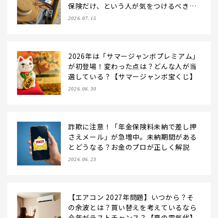
保険だけ、という人が気をつけるべきこ
とは？
2026.07.15
2026年は「サマージャンボプレミアム」
が初登場！変わった点は？どんな人が当
選している？【サマージャンボ宝くじ】
2026.06.30
詐欺に注意！「年金保険料未納で差し押
さえメール」が急増中。未納期間がある
とどうなる？お金のプロが正しく解説
2026.06.23
【エアコン 2027年問題】いつから？そ
の余波とは？買い替えを考えているなら
今年がラストチャンス？【夏の電気代】