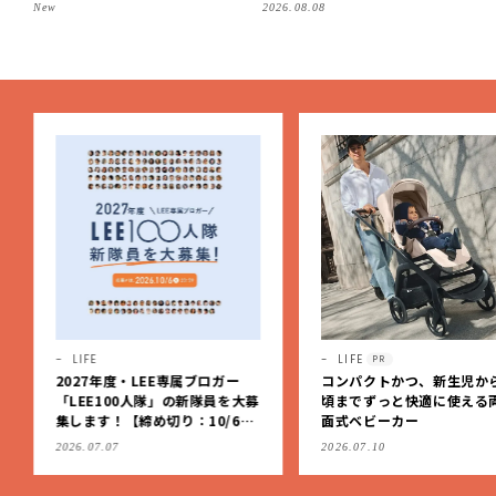
よかった」スイーツを拝見♪G
フリーなはき心地！
New
2026.08.08
OD BLESS BUTTERのバター
菓子、SOBAPのミニクレー
プ…etc.【2026】
LIFE
LIFE
PR
2027年度・LEE専属ブロガー
コンパクトかつ、新生児か
「LEE100人隊」の新隊員を大募
頃までずっと快適に使える
集します！【締め切り：10/6
面式ベビーカー
（火）】
2026.07.07
2026.07.10