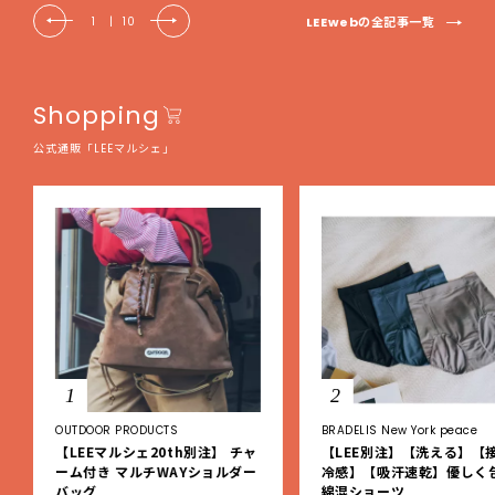
LEEwebの全記事一覧
1
|
10
Shopping
公式通販「LEEマルシェ」
1
2
OUTDOOR PRODUCTS
BRADELIS New York peace
【LEEマルシェ20th別注】 チャ
【LEE別注】【洗える】【
ーム付き マルチWAYショルダー
冷感】【吸汗速乾】優しく
バッグ
綿混ショーツ