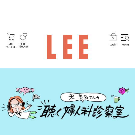
LEE
LEE
Login
Menu
マルシェ
100人隊