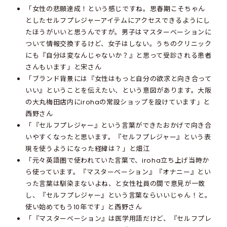
「女性の悲願達成！という感じですね。思春期こそちゃん
としたセルフプレジャーアイテムにアクセスできるようにし
たほうがいいと思うんですが。男子はマスターベーションに
ついて情報交換するけど、女子はしない。うちのクリニック
にも『自分は変なんじゃないか？』と思って受診される患者
さんもいます」と宋さん
「ブランド背景には『女性はもっと自分の欲求と向き合って
いい』ということを伝えたい、という意図があります。大阪
の大丸梅田店内にirohaの常設ショップを設けています」と
西野さん
「『セルフプレジャー』という言葉ができたおかげで向き合
いやすくなったと思います。『セルフプレジャー』という表
現を使うようになった経緯は？」と畑江
「元々英語圏で使われていた言葉で、iroha立ち上げ当時か
ら使っています。『マスターベーション』『オナニー』とい
った言葉は馴染まないよね、と女性社員の間で意見が一致
し、『セルフプレジャー』という言葉ならいいじゃん！と。
使い始めてもう10年です」と西野さん
「『マスターベーション』は医学用語だけど、『セルフプレ