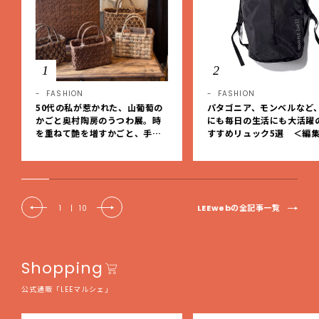
1
2
FASHION
FASHION
50代の私が惹かれた、山葡萄の
パタゴニア、モンベルなど
かごと奥村陶房のうつわ展。時
にも毎日の生活にも大活躍
を重ねて艶を増すかごと、手仕
すすめリュック5選 ＜編
事の美しさに出会いました。【L
レクト＞【LEEマルシェ】
EE DAYS club tanpopo】
LEEwebの全記事一覧
1
|
10
Shopping
公式通販「LEEマルシェ」