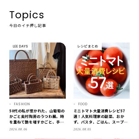
Topics
今日のイチ押し記事
LEE DAYS
レシピまとめ
FASHION
FOOD
50代の私が惹かれた、山葡萄の
ミニトマト大量消費レシピ57
かごと奥村陶房のうつわ展。時
選！人気料理家の副菜、おか
を重ねて艶を増すかごと、手仕
ず、パスタ、ごはん、スープま
事の美しさに出会いました。
で【保存版】
2026.08.06
2026.08.05
【LEE DAYS club tanpopo】