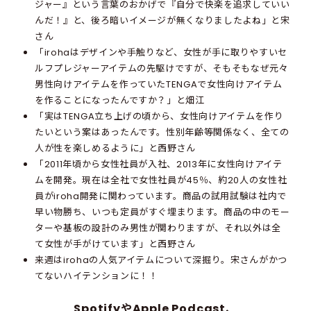
ジャー』という言葉のおかげで『自分で快楽を追求していい
んだ！』と、後ろ暗いイメージが無くなりましたよね」と宋
さん
「irohaはデザインや手触りなど、女性が手に取りやすいセ
ルフプレジャーアイテムの先駆けですが、そもそもなぜ元々
男性向けアイテムを作っていたTENGAで女性向けアイテム
を作ることになったんですか？」と畑江
「実はTENGA立ち上げの頃から、女性向けアイテムを作り
たいという案はあったんです。性別年齢等関係なく、全ての
人が性を楽しめるように」と西野さん
「2011年頃から女性社員が入社、2013年に女性向けアイテ
ムを開発。現在は全社で女性社員が45％、約20人の女性社
員がiroha開発に関わっています。商品の試用試験は社内で
早い物勝ち、いつも定員がすぐ埋まります。商品の中のモー
ターや基板の設計のみ男性が関わりますが、それ以外は全
て女性が手がけています」と西野さん
来週はirohaの人気アイテムについて深掘り。宋さんがかつ
てないハイテンションに！！
SpotifyやApple Podcast、