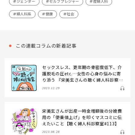
#ジェンダー
#セルフプレジャー
#産婦人科
#婦人科系
#健康
#社会
この連載コラムの新着記事
セックスレス、更年期の骨密度低下、介
護脱毛の圧etc.…女性の心身の悩みに寄
り添う 『宋美玄さんの聴く婦人科診察
室』ベスト10をプレイバック！
2023.12.29
宋美玄さんが出産一時金増額後の分娩費
用の「便乗値上げ」を叩くマスコミに伝
えたいこと【聴く婦人科診察室#113】
2023.08.28