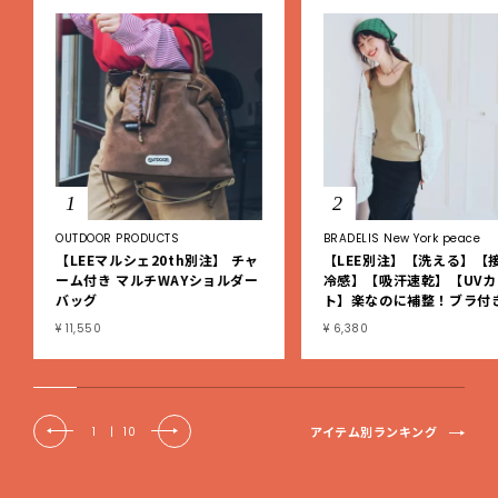
1
2
OUTDOOR PRODUCTS
BRADELIS New York peace
【LEEマルシェ20th別注】 チャ
【LEE別注】【洗える】【
ーム付き マルチWAYショルダー
冷感】【吸汗速乾】【UVカ
バッグ
ト】楽なのに補整！ブラ付
ブタンクトップ
¥ 11,550
¥ 6,380
アイテム別ランキング
1
|
10