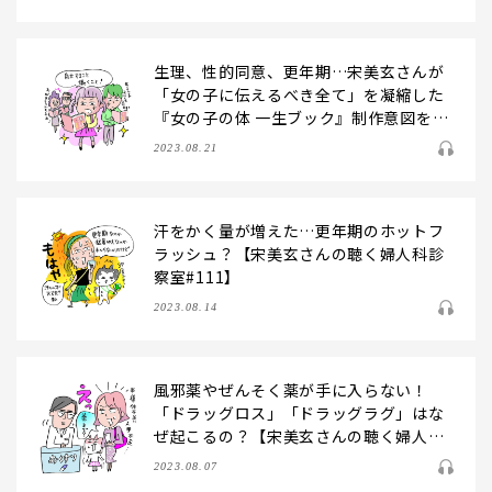
生理、性的同意、更年期…宋美玄さんが
「女の子に伝えるべき全て」を凝縮した
『女の子の体 一生ブック』制作意図を語
ります【聴く婦人科診察室#112】
2023.08.21
汗をかく量が増えた…更年期のホットフ
ラッシュ？【宋美玄さんの聴く婦人科診
察室#111】
2023.08.14
風邪薬やぜんそく薬が手に入らない！
「ドラッグロス」「ドラッグラグ」はな
ぜ起こるの？【宋美玄さんの聴く婦人科
診察室#110】
2023.08.07