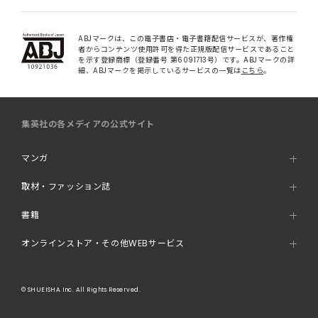
ABJマークは、この電子書店・電子書籍配信サービスが、著作権
者からコンテンツ使用許可を得た正規版配信サービスであること
を示す登録商標（登録番号 第6091713号）です。ABJマークの詳
細、ABJマークを掲示しているサービスの一覧は
こちら
。
集英社の各メディアの公式サイト
マンガ
取材・ファッション誌
書籍
オンラインストア・その他WEBサービス
© SHUEISHA Inc. All Rights Reserved.