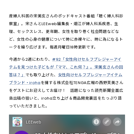
産婦人科医の宋美玄さんのポッドキャスト番組「聴く婦人科診
察室」。宋さんとLEEweb編集長・畑江が婦人科系疾患、生
理、セックスレス、更年期、女性を取り巻く社会問題などな
ど、女性の心身の健康について時に赤裸々に、時に為になるト
ークを繰り広げます。毎週月曜日18時更新です。
今週から2週にわたり、
#92「女性向けセルフプレジャーアイ
テムを見つけた子どもが『ママ、これ何？』。宋美玄さんの回
答は？」
でも取り上げた、
女性向けセルフプレジャーアイテム
ブランド・iroha
を擁する株式会社TENGA広報の西野芙美さん
をゲストにお迎えしてお届け！ 話題になった読売新聞全面広
告出稿の狙いと、iroha立ち上げ＆商品開発裏話をたっぷり語
っていただきました。