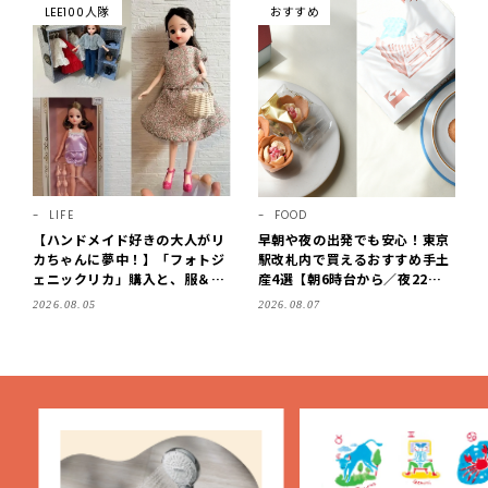
LEE100人隊
おすすめ
LIFE
FOOD
【ハンドメイド好きの大人がリ
早朝や夜の出発でも安心！東京
カちゃんに夢中！】「フォトジ
駅改札内で買えるおすすめ手土
ェニックリカ」購入と、服＆ク
産4選【朝6時台から／夜22時
ローゼットの手づくり実例をご
まで営業】
2026.08.05
2026.08.07
紹介【LEE100人隊・2026】