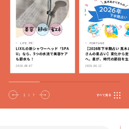
LIFE
FORTUNE
PR
LIXILの新シャワーヘッド「SPA
【2026年下半期占い 真木
U」なら、5つの水流で美容ケア
さんの星占い】変化から定
も節水も！
へ。星が、時代の節目を生
私たちを導く
2026.08.07
2026.06.12
2
|
7
すべて見る