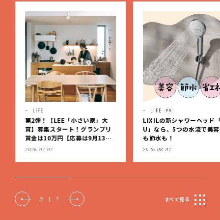
LIFE
LIFE
PR
第2弾！【LEE「小さい家」大
LIXILの新シャワーヘッド「
賞】募集スタート！グランプリ
U」なら、5つの水流で美容
賞金は10万円【応募は9月13日
も節水も！
（日）まで】
2026.07.07
2026.08.07
2
|
7
すべて見る