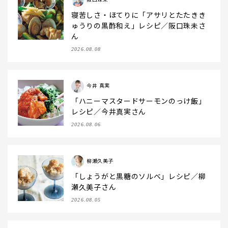
寝苦しさ・ほてりに「アサリとたたきき
ゅうりの黒酢和え」レシピ／阪口珠未さ
ん
2026.08.08
今井 真実
「ハニーマスタードサーモンのっけ飯」
レシピ／今井真実さん
2026.08.06
柳瀬久美子
「しょうがと黒糖のソルベ」レシピ／柳
瀬久美子さん
2026.08.05