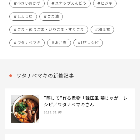
#小さいおかず
#スナップえんどう
#ヒジキ
#しょうゆ
#ごま油
#ごま・練りごま・いりごま・すりごま
#和え物
#ワタナベマキ
#お弁当
#LEEレシピ
ワタナベマキの新着記事
”蒸して”作る煮物「韓国風 鶏じゃが」レ
シピ／ワタナベマキさん
2026.05.05