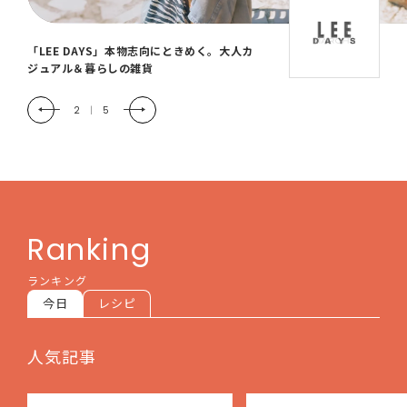
「LEE DAYS」本物志向にときめく。大人カ
ジュアル＆暮らしの雑貨
2
|
5
Ranking
ランキング
今日
レシピ
人気記事