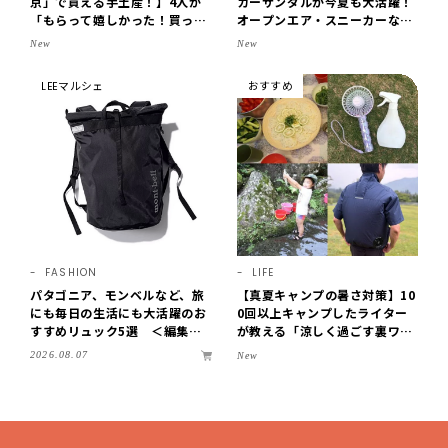
京」で買える手土産！】4人が
カーサンダルが今夏も大活躍！
「もらって嬉しかった！買って
オープンエア・スニーカーなら
よかった」スイーツを拝見♪G
涼しくて歩きやすい【LEE編集
New
New
OD BLESS BUTTERのバター
部の「お気に入り、語らせ
菓子、SOBAPのミニクレー
て！」#71】
LEEマルシェ
おすすめ
プ…etc.【2026】
FASHION
LIFE
パタゴニア、モンベルなど、旅
【真夏キャンプの暑さ対策】10
にも毎日の生活にも大活躍のお
0回以上キャンプしたライター
すすめリュック5選 ＜編集部
が教える「涼しく過ごす裏ワ
セレクト＞【LEEマルシェ】
ザ」8選！効果を実感したアイ
2026.08.07
New
デアだけを伝授