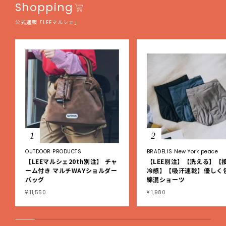
Shopping
公式通販「LEEマルシェ」
1
2
OUTDOOR PRODUCTS
BRADELIS New York peace
【LEEマルシェ20th別注】 チャ
【LEE別注】【洗える】【
ーム付き マルチWAYショルダー
冷感】【吸汗速乾】優しく
バッグ
綿混ショーツ
¥ 11,550
¥ 1,980