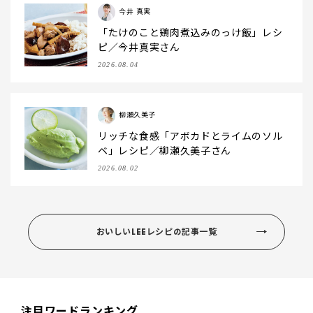
今井 真実
「たけのこと鶏肉煮込みのっけ飯」レシ
ピ／今井真実さん
2026.08.04
柳瀬久美子
リッチな食感「アボカドとライムのソル
ベ」レシピ／柳瀬久美子さん
2026.08.02
おいしいLEEレシピの記事一覧
注目ワードランキング