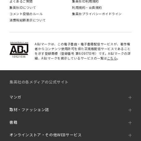
よくあるご質問
集英社ID利用規約
集英社IDについて
利用規約・会員規約
コメント投稿のルール
集英社プライバシーガイドライン
消費税総額表示について
ABJマークは、この電子書店・電子書籍配信サービスが、著作権
者からコンテンツ使用許可を得た正規版配信サービスであること
を示す登録商標（登録番号 第6091713号）です。ABJマークの詳
細、ABJマークを掲示しているサービスの一覧は
こちら
。
集英社の各メディアの公式サイト
マンガ
取材・ファッション誌
書籍
オンラインストア・その他WEBサービス