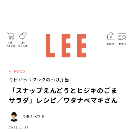
LEE
LEE
Login
Menu
マルシェ
100人隊
FOOD
今日からラクラクのっけ弁当
「スナップえんどうとヒジキのごま
サラダ」レシピ／ワタナベマキさん
ワタナベマキ
2023.11.15