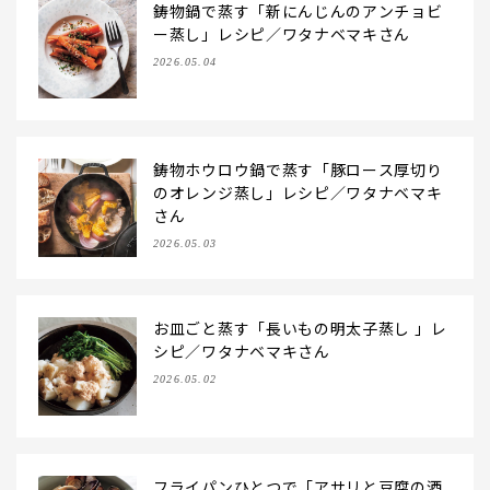
鋳物鍋で蒸す「新にんじんのアンチョビ
ー蒸し」レシピ／ワタナベマキさん
2026.05.04
鋳物ホウロウ鍋で蒸す「豚ロース厚切り
のオレンジ蒸し」レシピ／ワタナベマキ
さん
2026.05.03
お皿ごと蒸す「長いもの明太子蒸し 」レ
シピ／ワタナベマキさん
2026.05.02
フライパンひとつで「アサリと豆腐の酒