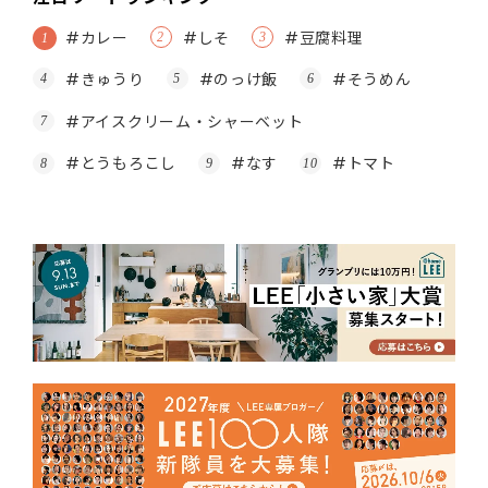
#カレー
#しそ
#豆腐料理
#きゅうり
#のっけ飯
#そうめん
#アイスクリーム・シャーベット
#とうもろこし
#なす
#トマト