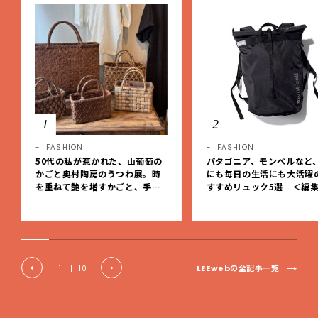
1
2
FASHION
FASHION
50代の私が惹かれた、山葡萄の
パタゴニア、モンベルなど
かごと奥村陶房のうつわ展。時
にも毎日の生活にも大活躍
を重ねて艶を増すかごと、手仕
すすめリュック5選 ＜編
事の美しさに出会いました。【L
レクト＞【LEEマルシェ】
EE DAYS club tanpopo】
LEEwebの全記事一覧
1
|
10