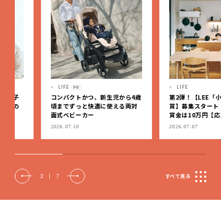
LIFE
LIFE
PR
コンパクトかつ、新生児から4歳
第2弾！【LEE「小さい家
頃までずっと快適に使える両対
賞】募集スタート！グラン
面式ベビーカー
賞金は10万円【応募は9月1
（日）まで】
2026.07.10
2026.07.07
2
|
7
すべて見る