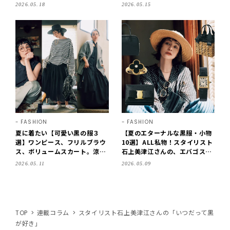
愛げや遊びを！
石上美津江さんが提案
2026.05.18
2026.05.15
FASHION
FASHION
夏に着たい【可愛い黒の服３
【夏のエターナルな黒服・小物
選】ワンピース、フリルブラウ
10選】ALL私物！スタイリスト
ス、ボリュームスカート。涼し
石上美津江さんの、エバゴスか
げに、甘さをほんのり爽やかに
ごバッグからカルティエ時計ま
2026.05.11
2026.05.09
感じられる！
で
TOP
連載コラム
スタイリスト石上美津江さんの「いつだって黒
が好き」