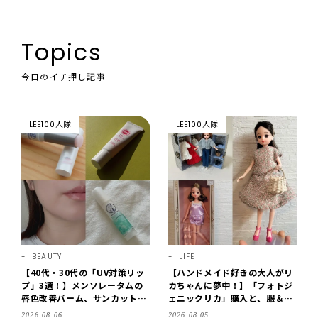
Topics
今日のイチ押し記事
LEE100人隊
LEE100人隊
BEAUTY
LIFE
【40代・30代の「UV対策リッ
【ハンドメイド好きの大人がリ
プ」3選！】メンソレータムの
カちゃんに夢中！】「フォトジ
唇色改善バーム、サンカットな
ェニックリカ」購入と、服＆ク
どを「夏の紫外線対策」に愛用
ローゼットの手づくり実例をご
2026.08.06
2026.08.05