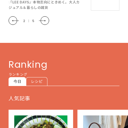
「LEE DAYS」本物志向にときめく。大人カ
ジュアル＆暮らしの雑貨
2
|
5
Ranking
ランキング
今日
レシピ
人気記事