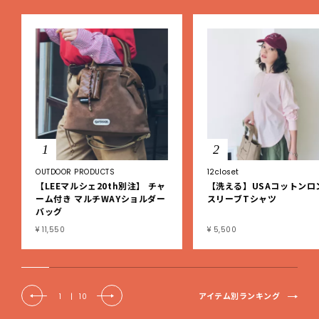
1
2
OUTDOOR PRODUCTS
12closet
【LEEマルシェ20th別注】 チャ
【洗える】USAコットンロ
ーム付き マルチWAYショルダー
スリーブTシャツ
バッグ
¥ 11,550
¥ 5,500
アイテム別ランキング
1
|
10