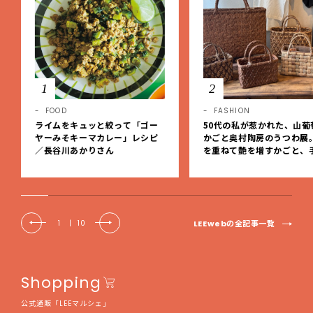
1
2
FOOD
FASHION
ライムをキュッと絞って「ゴー
50代の私が惹かれた、山葡
ヤーみそキーマカレー」レシピ
かごと奥村陶房のうつわ展
／長谷川あかりさん
を重ねて艶を増すかごと、
事の美しさに出会いました
EE DAYS club tanpopo
LEEwebの全記事一覧
1
|
10
Shopping
公式通販「LEEマルシェ」