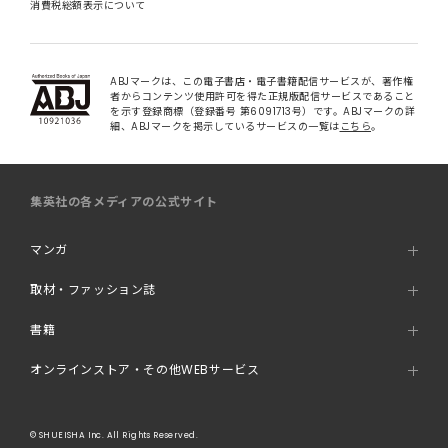
消費税総額表示について
ABJマークは、この電子書店・電子書籍配信サービスが、著作権
者からコンテンツ使用許可を得た正規版配信サービスであること
を示す登録商標（登録番号 第6091713号）です。ABJマークの詳
細、ABJマークを掲示しているサービスの一覧は
こちら
。
集英社の各メディアの公式サイト
マンガ
取材・ファッション誌
書籍
オンラインストア・その他WEBサービス
© SHUEISHA Inc. All Rights Reserved.