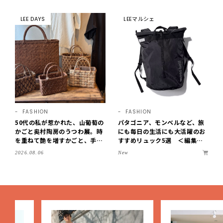
中です【LEE読者のイチ押しコ
紹介【LEE100人隊・2026】
スメ・2026】
LEE DAYS
LEEマルシェ
FASHION
FASHION
50代の私が惹かれた、山葡萄の
パタゴニア、モンベルなど、旅
かごと奥村陶房のうつわ展。時
にも毎日の生活にも大活躍のお
を重ねて艶を増すかごと、手仕
すすめリュック5選 ＜編集部
事の美しさに出会いました。
セレクト＞【LEEマルシェ】
New
2026.08.06
【LEE DAYS club tanpopo】