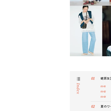
蛯原友
Index
夏のワ