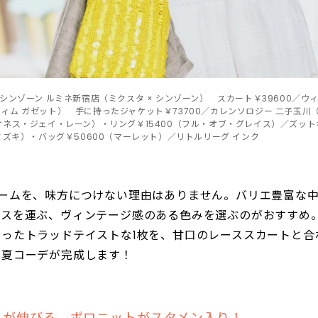
／シンゾーン ルミネ新宿店（ミクスタ × シンゾーン） スカート￥39600／ウィ
ウィム ガゼット） 手に持ったジャケット￥73700／カレンソロジー 二子玉
（ケネス・ジェイ・レーン）・リング￥15400（フル・オブ・グレイス）／ズッ
（ミズキ）・バッグ￥50600（マーレット）／リトルリーグ インク
ブームを、味方につけない理由はありません。バリエ豊富な
ンスを運ぶ、ヴィンテージ感のある色みを選ぶのがおすすめ
ったトラッドテイストな1枚を、甘口のレーススカートと合
の夏コーデが完成します！
じが伸びる、ポロニットがスタメン入り！