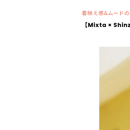
着映え感&ムードの
【
Mixta × Shin