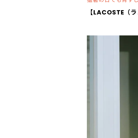
【
LACOSTE
（ラ