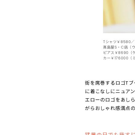
Tシャツ￥8580
髙島屋S・C店（
ピアス￥8690
カー￥176000
街を席巻するロゴT
に着こなしにニュア
エローのロゴをあしら
がらおしゃれ感満点
猛暑の日でも背す