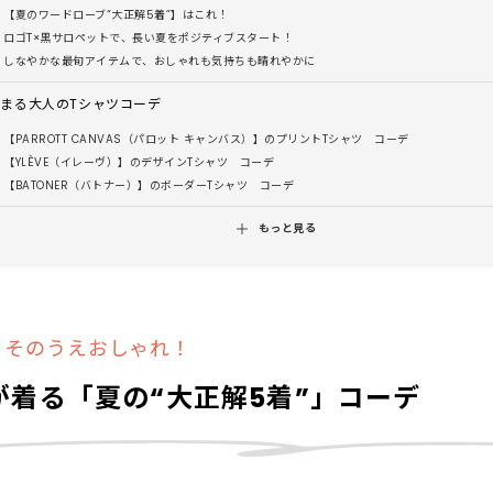
【夏のワードローブ“大正解5着”】はこれ！
ロゴT×黒サロペットで、長い夏をポジティブスタート！
しなやかな最旬アイテムで、おしゃれも気持ちも晴れやかに
決まる大人のTシャツコーデ
【PARROTT CANVAS（パロット キャンバス）】のプリントTシャツ コーデ
【YLÈVE（イレーヴ）】のデザインTシャツ コーデ
【BATONER（バトナー）】のボーダーTシャツ コーデ
もっと見る
、そのうえおしゃれ！
が着る「夏の“大正解5着”」コーデ