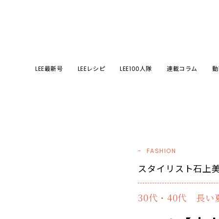
LEE最新号
LEEレシピ
LEE100人隊
連載コラム
動
FASHION
スタイリスト石上
30代・40代 長