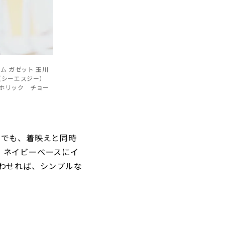
ム ガゼット 玉川
川（シーエスジー）
トホリック チョー
中でも、着映えと同時
。ネイビーベースにイ
わせれば、シンプルな