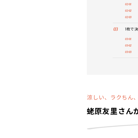
1枚で
涼しい、ラクちん
蛯原友里さん