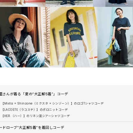
里さんが着る「夏の“大正解5着”」コーデ
【Mixta × Shinzone（ミクスタ × シンゾーン）】のロゴTシャツコーデ
【LACOSTE（ラコステ）】のポロニットコーデ
【HER.（ハー）】のリネン混シアーシャツコーデ
ードローブ“大正解5着”を着回しコーデ