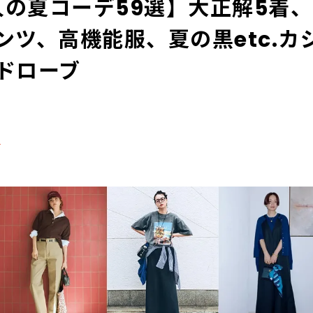
大人の夏コーデ59選】大正解5着
ンツ、高機能服、夏の黒etc.カ
ドローブ
る