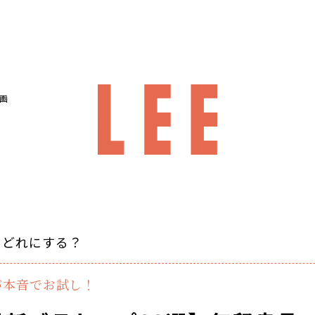
画
、どれにする？
が本音でお試し！