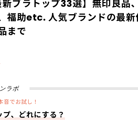
【最新ブラトップ33選】無印良品
、福助etc. 人気ブランドの最
品まで
る
ョンラボ
が本音でお試し！
ップ、どれにする？