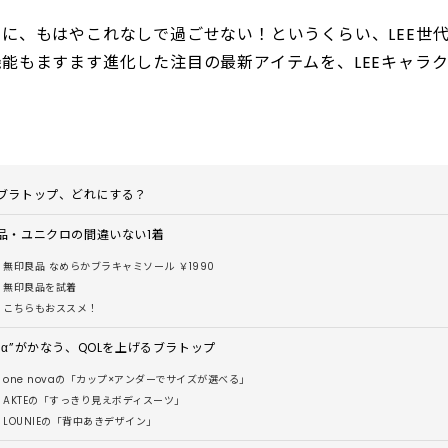
に、もはやこれなしで過ごせない！というくらい、LEE世
能もますます進化した注目の最新アイテムを、LEEキャラ
ブラトップ、どれにする？
品・ユニクロの間違いない1着
無印良品 なめらかブラキャミソール ￥1990
無印良品を試着
こちらもおススメ！
＋α”がかなう、QOLを上げるブラトップ
one novaの「カップ×アンダーでサイズが選べる」
AKTEの「すっきり見えボディスーツ」
LOUNIEの「背中あきデザイン」