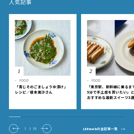
人気記事
1
2
FOOD
FOOD
「青じそのごましょうゆ漬け」
「東京駅、新幹線に乗るま
レシピ／榎本美沙さん
5分で手土産を買いたい」
おすすめな最新スイーツ3
【東京駅改札内・朝8時開
LEEwebの全記事一覧
1
|
10