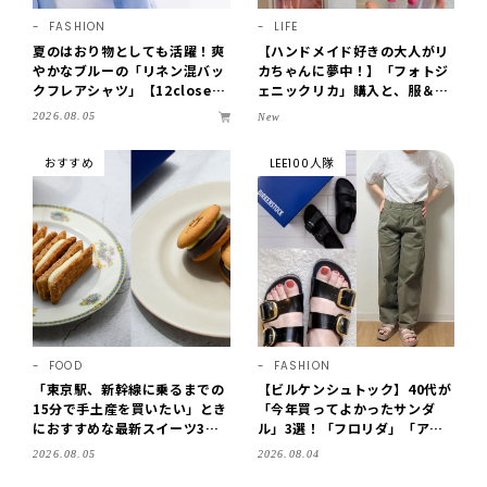
FASHION
LIFE
夏のはおり物としても活躍！爽
【ハンドメイド好きの大人がリ
やかなブルーの「リネン混バッ
カちゃんに夢中！】「フォトジ
クフレアシャツ」【12close
ェニックリカ」購入と、服＆ク
t】
ローゼットの手づくり実例をご
2026.08.05
New
紹介【LEE100人隊・2026】
おすすめ
LEE100人隊
FOOD
FASHION
「東京駅、新幹線に乗るまでの
【ビルケンシュトック】40代が
15分で手土産を買いたい」とき
「今年買ってよかったサンダ
におすすめな最新スイーツ3選
ル」3選！「フロリダ」「アリ
【東京駅改札内・朝8時開店】
ゾナ」の履き心地＆サイズ選び
2026.08.05
2026.08.04
もご紹介【LEE100人隊・202
6】