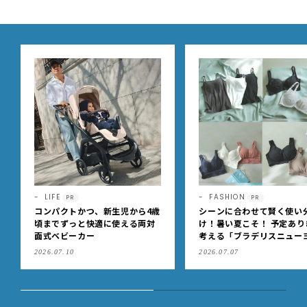
LIFE
FASHION
PR
PR
コンパクトかつ、新生児から4歳
シーンに合わせて賢く使い
頃までずっと快適に使える両対
け！暑い夏こそ！ 予定あり
面式ベビーカー
考える「ブラデリスニュー
ク」の快適ブラジャー
2026.07.10
2026.07.07