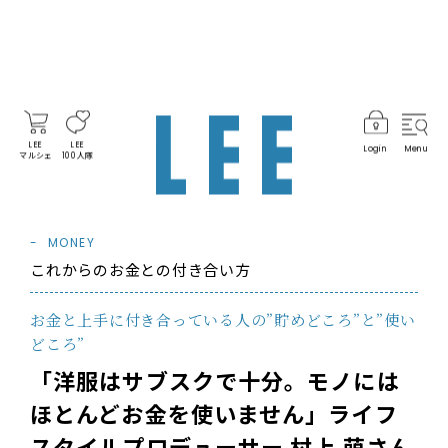
LEE
LEE
Login
Menu
マルシェ
100人隊
MONEY
これからのお金との付き合い方
お金と上手に付き合っている人の”貯めどころ”と”使い
どころ”
「洋服はサブスクで十分。モノには
ほとんどお金を使いません」ライフ