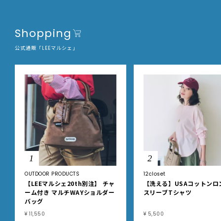
Shopping
公式通販「LEEマルシェ」
1
2
OUTDOOR PRODUCTS
12closet
【LEEマルシェ20th別注】 チャ
【洗える】USAコットンロ
ーム付き マルチWAYショルダー
スリーブTシャツ
バッグ
¥ 11,550
¥ 5,500