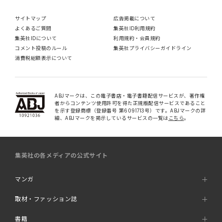
サイトマップ
広告掲載について
よくあるご質問
集英社ID利用規約
集英社IDについて
利用規約・会員規約
コメント投稿のルール
集英社プライバシーガイドライン
消費税総額表示について
ABJマークは、この電子書店・電子書籍配信サービスが、著作権
者からコンテンツ使用許可を得た正規版配信サービスであること
を示す登録商標（登録番号 第6091713号）です。ABJマークの詳
細、ABJマークを掲示しているサービスの一覧は
こちら
。
集英社の各メディアの公式サイト
マンガ
取材・ファッション誌
書籍