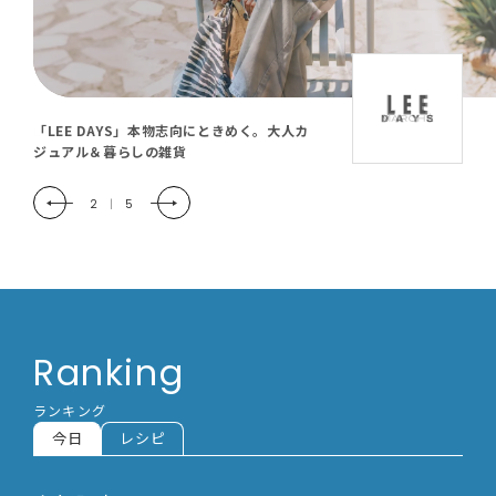
「LEE DAYS」本物志向にときめく。大人カ
ジュアル＆暮らしの雑貨
2
|
5
Ranking
ランキング
今日
レシピ