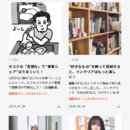
LIFE
LIFE
タスクの「言語化」で“家事シ
“好きなもの”を飾って収納する
ェア”はうまくいく！
と、インテリアはもっと楽し
い！
LEE100人隊の“ロジカル主婦”つーこさ
んとトーク。エクセルでのタスク管理
編集Tが3人のインテリア取材で得た気
で問題点が可視化した！ LEE編集長き
づきをトークしました。 バッグブラ
っこが編集部スタッフとともに、最新
ンド「ANUNFOLD」でデザインを手
編集長きっこのLEE’sカフェ
号のあれこれを語るポッドキャスト番
がける石川敦幹さんの「飾る収納」は
編集長きっこのLEE’sカフェ
組
どこを切り取っても絵になるコーナー
ばかり。キッチン
2026.07.06
2026.06.28