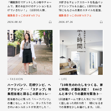
夏！
「韓国旅行でゲットした小物やチャー
大好きなチェックスカートを名品バッ
ムで、夏のお出かけのテンションを上
グでシンプル＆上品に。LEE100人隊
げていきたい！」（LEE100人隊
TBこももさんの夏のスタイルを追加取
No.047 ケロ子さん） LEE編集長きっ
材！ 何気なく動きのある写真に思わ
編集長きっこのLEE’sカフェ
編集長きっこのLEE’sカフェ
こが編集部スタッフとともに、最新号
ず目が留まったこももさんのスナップ
のあ
ショット。そんな
2026.08.02
2026.07.26
FASHION
LIFE
ハーフパンツ、花柄ワンピ、ヘ
「10年先のわたしをつくる、家
アクリップ……「スナップ」特
と時間」が重版決定！ Emiさ
集担当者と語るこの夏のトレン
んと本づくりの裏側を緊急トー
ド！
ク！
担当者の心に残った「ハーフパンツ」
LEE連載チームで家と人生について深
の着こなし。Ａライン、タック入りの
く話し合った約6カ月！ 1冊になるま
きれいめシルエットが主流でした！
での背景を少しお届けします。 LEE編