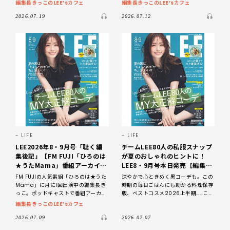
今夏のトレンドながら、ちょっと二の
集長きっこが編集部スタッフととも
編集長きっこのLEE’sカフェ
編集長きっこのLEE’sカフェ
足を踏んでしまっている人も多そうな
に、最新号のあれこれを語るポッドキ
「ハーフパンツ」。きれ
ャスト番
2026.07.19
2026.07.12
LIFE
LIFE
LEE2026年8・9月号「聴く編
チームLEE80人の私服スナップ
集後記」【FM FUJI「ひろのは
が夏のおしゃれのヒントに！
★うたMama」番組アーカイ
LEE8・9月号本日発売【編集長
ブ】
が見どころ紹介・2026】
FM FUJIの人気番組「ひろのは★うた
涼やかで心ときめく黒コーデも。この
Mama」に月に1回出演中の編集長き
時期の毎日ごはんにも助かる料理保存
っこ。ポッドキャストで番組アーカイ
版、ベストコスメ2026上半期……この
ブを配信中！ FM FUJIで毎週月曜19：
1冊で夏がグッと楽しくなります！ こ
編集長きっこのLEE’sカフェ
00〜19：30に放送中「
んにちは！ LEE編集長の喜多です。い
よい
2026.07.09
2026.07.07