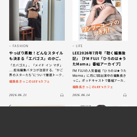
FASHION
LIFE
やっぱり素敵！どんなスタイル
LEE2026年7月号「聴く編集後
も決まる「エバゴス」のかご。
記」【FM FUJI「ひろのは★う
たMama」番組アーカイブ】
「エバゴス」、「メイド イン マダ」
…...担当編集バタコが注目する、“かご
FM FUJIの人気番組「ひろのは★うた
界のスターたち”について徹底トーク
Mama」に月に1回出演中の編集長き
しました！ LEE編集長きっこが編集部
っこ。ポッドキャストで番組アーカイ
編集長きっこのLEE’sカフェ
スタッフとともに、最新号のあれこれ
ブを配信中！ FM FUJIで毎週月曜19：
編集長きっこのLEE’sカフェ
を
00〜19：30に放送中「
2026.06.21
2026.06.14