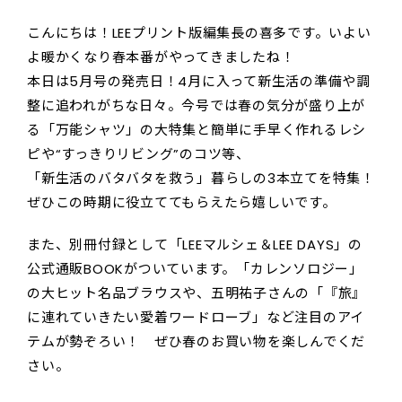
こんにちは！LEEプリント版編集長の喜多です。いよい
よ暖かくなり春本番がやってきましたね！
本日は5月号の発売日！4月に入って新生活の準備や調
整に追われがちな日々。今号では春の気分が盛り上が
る「万能シャツ」の大特集と簡単に手早く作れるレシ
ピや“すっきりリビング”のコツ等、
「新生活のバタバタを救う」暮らしの3本立てを特集！
ぜひこの時期に役立ててもらえたら嬉しいです。
また、別冊付録として「LEEマルシェ＆LEE DAYS」の
公式通販BOOKがついています。「カレンソロジー」
の大ヒット名品ブラウスや、五明祐子さんの「『旅』
に連れていきたい愛着ワードローブ」など注目のアイ
テムが勢ぞろい！ ぜひ春のお買い物を楽しんでくだ
さい。