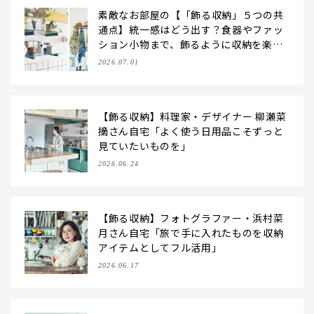
素敵なお部屋の【「飾る収納」５つの共
通点】統一感はどう出す？食器やファッ
ション小物まで、飾るように収納を楽し
む方法
2026.07.01
【飾る収納】料理家・デザイナー 柳瀬菜
摘さん自宅「よく使う日用品こそずっと
見ていたいものを」
2026.06.24
【飾る収納】フォトグラファー・浜村菜
月さん自宅「旅で手に入れたものを収納
アイテムとしてフル活用」
2026.06.17