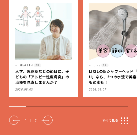
LIFE
LIFE
PR
PR
LIXILの新シャワーヘッド「SPA
コンパクトかつ、新生児か
U」なら、5つの水流で美容ケア
頃までずっと快適に使える
も節水も！
面式ベビーカー
2026.08.07
2026.07.10
2
|
7
すべて見る