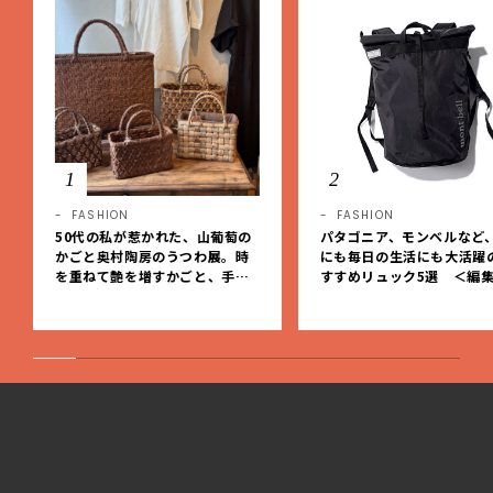
1
2
FASHION
FASHION
50代の私が惹かれた、山葡萄の
パタゴニア、モンベルなど
かごと奥村陶房のうつわ展。時
にも毎日の生活にも大活躍
を重ねて艶を増すかごと、手仕
すすめリュック5選 ＜編
事の美しさに出会いました。【L
レクト＞【LEEマルシェ】
EE DAYS club tanpopo】
LEEwebの全記事一覧
1
|
10