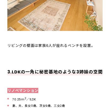
リビングの壁面は家族6人が座れるベンチを設置。
3.LDKの一角に秘密基地のような3姉妹の空間
リノベマンション
2
70.25m
／1LDK
妻、夫、長女11歳、次女9歳、三女2歳