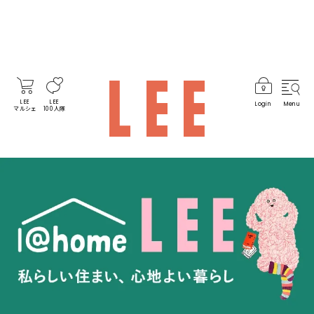
LEE
LEE
Login
Menu
マルシェ
100人隊