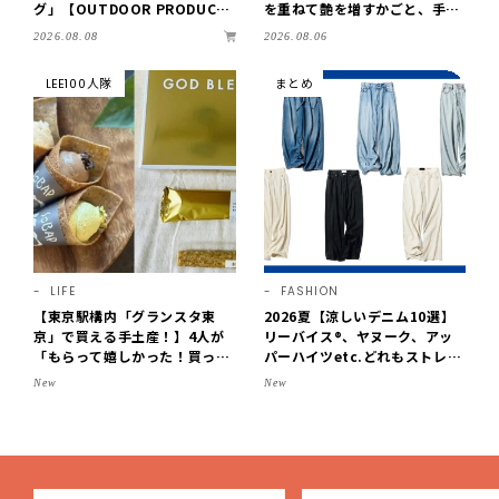
グ」【OUTDOOR PRODUCT
を重ねて艶を増すかごと、手仕
S ×LEE100人隊】第3弾はリッ
事の美しさに出会いました。
2026.08.08
2026.08.06
チ映えにこだわり！
【LEE DAYS club tanpopo】
LEE100人隊
まとめ
LIFE
FASHION
【東京駅構内「グランスタ東
2026夏【涼しいデニム10選】
京」で買える手土産！】4人が
リーバイス®、ヤヌーク、アッ
「もらって嬉しかった！買って
パーハイツetc.どれもストレス
よかった」スイーツを拝見♪G
フリーなはき心地！
New
New
OD BLESS BUTTERのバター
菓子、SOBAPのミニクレー
プ…etc.【2026】