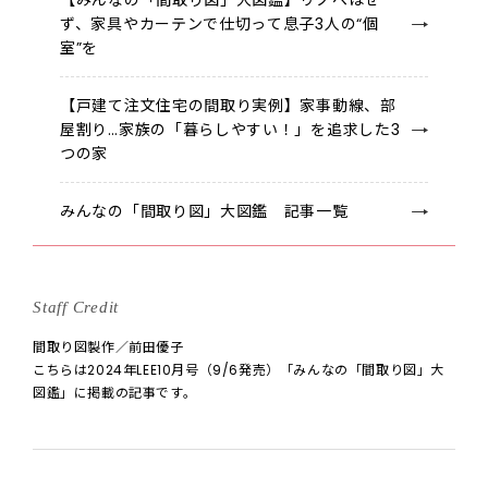
【みんなの「間取り図」大図鑑】リノベはせ
ず、家具やカーテンで仕切って息子3人の“個
室”を
【戸建て注文住宅の間取り実例】家事動線、部
屋割り…家族の「暮らしやすい！」を追求した3
つの家
みんなの「間取り図」大図鑑 記事一覧
Staff Credit
間取り図製作／前田優子
こちらは2024年LEE10月号（9/6発売）「みんなの「間取り図」大
図鑑」に掲載の記事です。