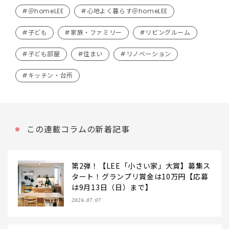
#＠homeLEE
#心地よく暮らす＠homeLEE
#子ども
#家族・ファミリー
#リビングルーム
#子ども部屋
#住まい
#リノベーション
#キッチン・台所
この連載コラムの新着記事
第2弾！【LEE「小さい家」大賞】募集ス
タート！グランプリ賞金は10万円【応募
は9月13日（日）まで】
2026.07.07