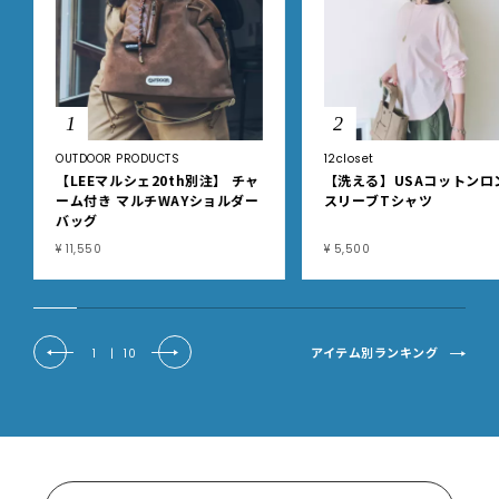
1
2
OUTDOOR PRODUCTS
12closet
【LEEマルシェ20th別注】 チャ
【洗える】USAコットンロ
ーム付き マルチWAYショルダー
スリーブTシャツ
バッグ
¥ 11,550
¥ 5,500
アイテム別ランキング
1
|
10