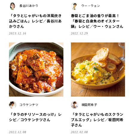
長谷川あかり
ウー・ウェン
「タラとじゃがいもの洋風炊き
春菊とごま油の香りが最高！
込みごはん」レシピ／長谷川あ
「春菊と白身魚のオイスター
かりさん
鍋」レシピ／ウー・ウェンさん
2023.12.16
2022.12.29
コウケンテツ
坂田阿希子
「タラのチリソースのっけ」レ
「タラとじゃがいものスクラン
シピ／コウケンテツさん
ブルエッグ」レシピ／坂田阿希
子さん
2022.12.08
2022.02.08