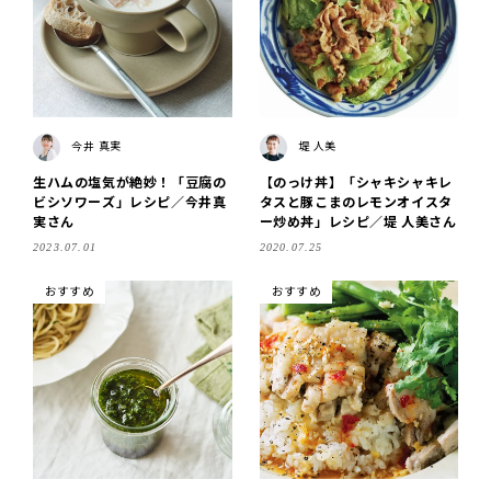
今井 真実
堤 人美
生ハムの塩気が絶妙！「豆腐の
【のっけ丼】「シャキシャキレ
ビシソワーズ」レシピ／今井真
タスと豚こまのレモンオイスタ
実さん
ー炒め丼」レシピ／堤 人美さん
2023.07.01
2020.07.25
おすすめ
おすすめ