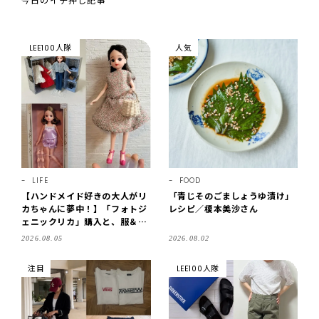
今日のイチ押し記事
LEE100人隊
人気
LIFE
FOOD
【ハンドメイド好きの大人がリ
「青じそのごましょうゆ漬け」
カちゃんに夢中！】「フォトジ
レシピ／榎本美沙さん
ェニックリカ」購入と、服＆ク
ローゼットの手づくり実例をご
2026.08.05
2026.08.02
紹介【LEE100人隊・2026】
注目
LEE100人隊