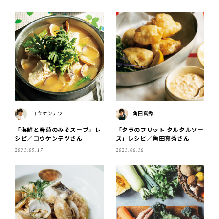
コウケンテツ
角田真秀
「海鮮と春菊のみそスープ」レ
「タラのフリット タルタルソー
シピ／コウケンテツさん
ス」レシピ／角田真秀さん
2021.09.17
2021.06.16