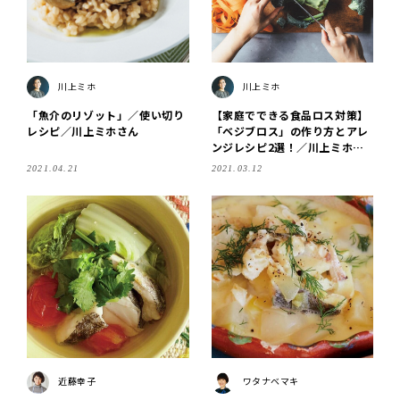
川上ミホ
川上ミホ
「魚介のリゾット」／使い切り
【家庭でできる食品ロス対策】
レシピ／川上ミホさん
「ベジブロス」の作り方とアレ
ンジレシピ2選！／川上ミホさ
ん
2021.04.21
2021.03.12
近藤幸子
ワタナベマキ