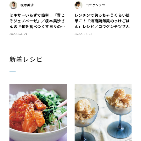
榎本美沙
コウケンテツ
ミキサーいらずで簡単！「青じ
レンチンで笑っちゃうくらい簡
そジェノベーゼ」／榎本美沙さ
単に！「海南鶏飯風のっけごは
んの『旬を食べつくす日々の食
ん」レシピ／コウケンテツさん
卓』
2022.08.21
2022.07.28
新着レシピ