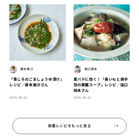
榎本美沙
阪口珠未
「青じそのごましょうゆ漬け」
夏バテに効く！「長いもと鶏手
レシピ／榎本美沙さん
羽の薬膳スープ」レシピ／阪口
珠未さん
2026.08.02
2026.08.01
新着レシピをもっと見る