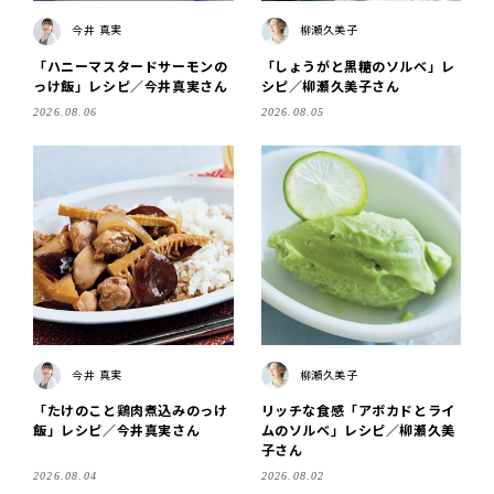
今井 真実
柳瀬久美子
「ハニーマスタードサーモンの
「しょうがと黒糖のソルベ」レ
っけ飯」レシピ／今井真実さん
シピ／柳瀬久美子さん
2026.08.06
2026.08.05
今井 真実
柳瀬久美子
「たけのこと鶏肉煮込みのっけ
リッチな食感「アボカドとライ
飯」レシピ／今井真実さん
ムのソルベ」レシピ／柳瀬久美
子さん
2026.08.04
2026.08.02