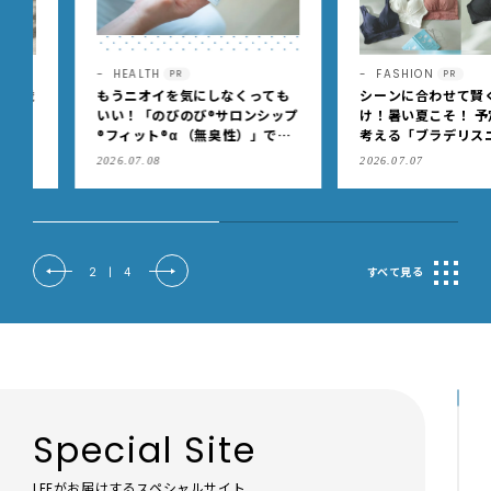
HEALTH
FASHION
PR
PR
もうニオイを気にしなくっても
シーンに合わせて賢く使い
いい！「のびのび®サロンシップ
け！暑い夏こそ！ 予定あり
®フィット®α （無臭性）」で、
考える「ブラデリスニュー
肩こりや足腰のダルさを出先で
ク」の快適ブラジャー
2026.07.08
2026.07.07
もケア
2
|
4
すべて見る
Special Site
LEEがお届けするスペシャルサイト