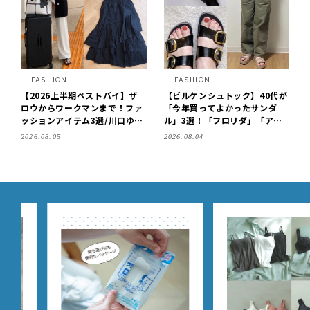
FASHION
FASHION
【2026上半期ベストバイ】ザ
【ビルケンシュトック】40代が
ロウからワークマンまで！ファ
「今年買ってよかったサンダ
ッションアイテム3選/川口ゆか
ル」3選！「フロリダ」「アリ
り
ゾナ」の履き心地＆サイズ選び
2026.08.05
2026.08.04
もご紹介【LEE100人隊・202
6】