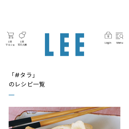
LEE
LEE
Login
Menu
マルシェ
100人隊
「#タラ」
のレシピ一覧