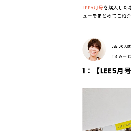
LEE5月号
を購入した専
ューをまとめてご紹
LEE100人隊
TB みー
1：【LEE5