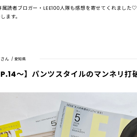
属読者ブロガー・LEE100人隊も感想を寄せてくれました♡
介します。
とさん
/ 愛知県
月号P.14～】パンツスタイルのマンネリ打