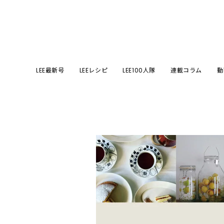
LEE最新号
LEEレシピ
LEE100人隊
連載コラム
動