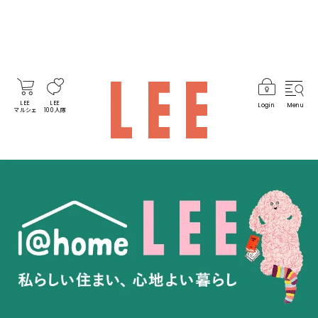
LEE
LEE
Login
Menu
マルシェ
100人隊