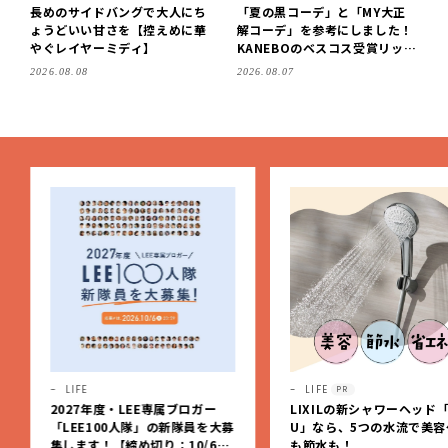
長めのサイドバングで大人にち
「夏の黒コーデ」と「MY大正
ょうどいい甘さを【控えめに華
解コーデ」を参考にしました！
やぐレイヤーミディ】
KANEBOのベスコス受賞リップ
購入も。LEE8・9月号を読んだ
2026.08.08
2026.08.07
6人の感想【LEE100人隊のレビ
ューvol.6・2026】
LIFE
LIFE
PR
2027年度・LEE専属ブロガー
LIXILの新シャワーヘッド「
「LEE100人隊」の新隊員を大募
U」なら、5つの水流で美容
集します！【締め切り：10/6
も節水も！