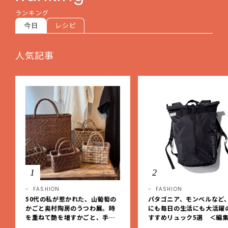
ランキング
今日
レシピ
人気記事
1
2
FASHION
FASHION
50代の私が惹かれた、山葡萄の
パタゴニア、モンベルなど
かごと奥村陶房のうつわ展。時
にも毎日の生活にも大活躍
を重ねて艶を増すかごと、手仕
すすめリュック5選 ＜編
事の美しさに出会いました。【L
レクト＞【LEEマルシェ】