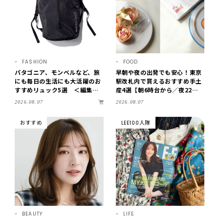
FASHION
FOOD
パタゴニア、モンベルなど、旅
早朝や夜の出発でも安心！東京
にも毎日の生活にも大活躍のお
駅改札内で買えるおすすめ手土
すすめリュック5選 ＜編集部
産4選【朝6時台から／夜22時
セレクト＞【LEEマルシェ】
まで営業】
2026.08.07
2026.08.07
おすすめ
LEE100人隊
BEAUTY
LIFE