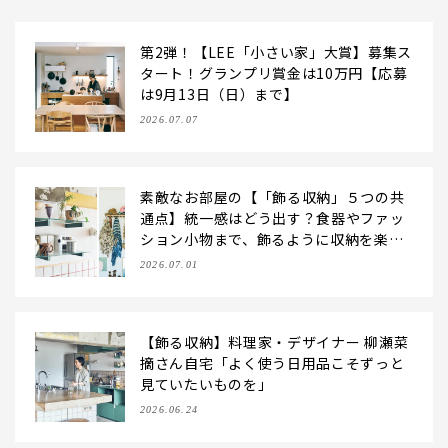
第2弾！【LEE「小さい家」大賞】募集ス
タート！グランプリ賞金は10万円【応募
は9月13日（日）まで】
2026.07.07
素敵なお部屋の【「飾る収納」５つの共
通点】統一感はどう出す？食器やファッ
ション小物まで、飾るように収納を楽し
む方法
2026.07.01
【飾る収納】料理家・デザイナー 柳瀬菜
摘さん自宅「よく使う日用品こそずっと
見ていたいものを」
2026.06.24