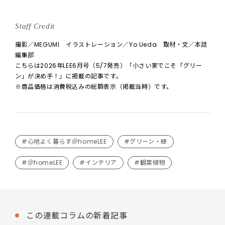
Staff Credit
撮影／MEGUMI イラストレーション／Yo Ueda 取材・文／本誌
編集部
こちらは2026年LEE6月号（5/7発売）「小さい家でこそ「グリー
ン」が決め手！」に掲載の記事です。
※商品価格は消費税込みの総額表示（掲載当時）です。
#心地よく暮らす＠homeLEE
#グリーン・緑
#＠homeLEE
#インテリア
#観葉植物
この連載コラムの新着記事