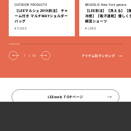
OUTDOOR PRODUCTS
BRADELIS New York peace
【LEEマルシェ20th別注】 チャ
【LEE別注】【洗える】【
ーム付き マルチWAYショルダー
冷感】【吸汗速乾】優しく
バッグ
綿混ショーツ
¥ 11,550
¥ 1,980
アイテム別ランキング
1
|
10
LEEweb TOPページ
カテゴリー