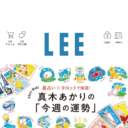
LEE
LEE
Login
Menu
マルシェ
100人隊