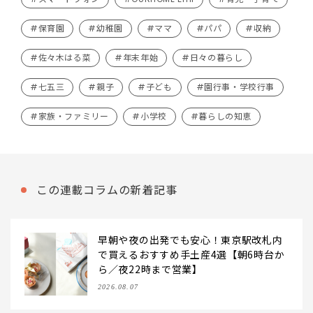
#保育園
#幼稚園
#ママ
#パパ
#収納
#佐々木はる菜
#年末年始
#日々の暮らし
#七五三
#親子
#子ども
#園行事・学校行事
#家族・ファミリー
#小学校
#暮らしの知恵
この連載コラムの新着記事
早朝や夜の出発でも安心！東京駅改札内
で買えるおすすめ手土産4選【朝6時台か
ら／夜22時まで営業】
2026.08.07