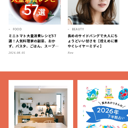
FOOD
BEAUTY
ミニトマト大量消費レシピ57
長めのサイドバングで大人にち
選！人気料理家の副菜、おか
ょうどいい甘さを【控えめに華
ず、パスタ、ごはん、スープま
やぐレイヤーミディ】
で【保存版】
2026.08.05
New