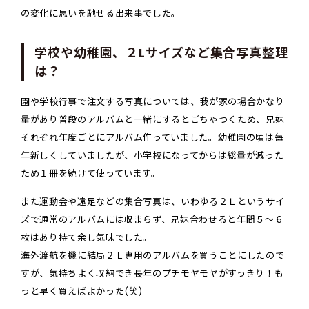
の変化に思いを馳せる出来事でした。
学校や幼稚園、２Lサイズなど集合写真整理
は？
園や学校行事で注文する写真については、我が家の場合かなり
量があり普段のアルバムと一緒にするとごちゃつくため、兄妹
それぞれ年度ごとにアルバム作っていました。幼稚園の頃は毎
年新しくしていましたが、小学校になってからは総量が減った
ため１冊を続けて使っています。
また運動会や遠足などの集合写真は、いわゆる２Ｌというサイ
ズで通常のアルバムには収まらず、兄妹合わせると年間５～６
枚はあり持て余し気味でした。
海外渡航を機に結局２Ｌ専用のアルバムを買うことにしたので
すが、気持ちよく収納でき長年のプチモヤモヤがすっきり！も
っと早く買えばよかった(笑)