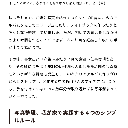
折したとはいえ、赤ちゃんを育てながらよく頑張った、私！(笑)
私はそれまで、台紙に写真を貼っていくタイプの昔ながらのア
ルバムを使ってコラージュしたり、フォトブックを作ったりと
色々と試行錯誤していました。ただ、初めての育児をしながら
うまく時間を作ることができず、ふたり目を妊娠した頃から手
が止まり始めます。
その後、長女出産→産後～ふたり子育て奮闘→仕事復帰もあ
り、その頃に長男は４年制の幼稚園へ入園したため園の写真整
理という新たな課題も発生し、このあたりでアルバム作りがほ
とんどストップ…。迷走する中でEmiさんのアイデアに出会う
も、手を付けていなかった数年分が取り返せずに毎年溜まって
いく一方でした。
写真整理、我が家で実践する４つのシンプ
ルルール