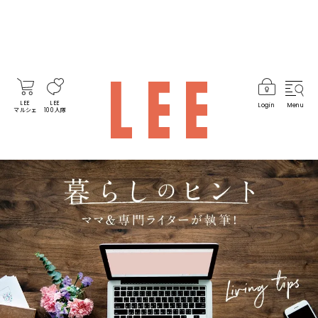
LEE
LEE
Login
Menu
マルシェ
100人隊