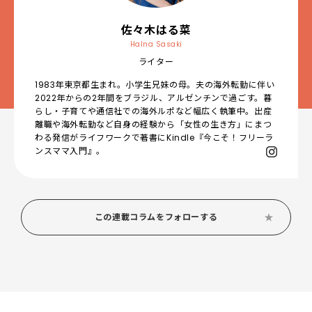
佐々木はる菜
Halna Sasaki
ライター
1983年東京都生まれ。小学生兄妹の母。夫の海外転勤に伴い
2022年からの2年間をブラジル、アルゼンチンで過ごす。暮
らし・子育てや通信社での海外ルポなど幅広く執筆中。出産
離職や海外転勤など自身の経験から「女性の生き方」にまつ
わる発信がライフワークで著書にKindle『今こそ！フリーラ
ンスママ入門』。
この連載コラムをフォローする