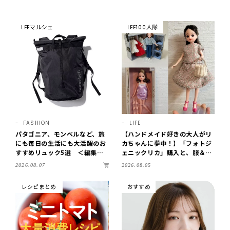
LEEマルシェ
LEE100人隊
FASHION
LIFE
パタゴニア、モンベルなど、旅
【ハンドメイド好きの大人がリ
にも毎日の生活にも大活躍のお
カちゃんに夢中！】「フォトジ
すすめリュック5選 ＜編集部
ェニックリカ」購入と、服＆ク
セレクト＞【LEEマルシェ】
ローゼットの手づくり実例をご
2026.08.07
2026.08.05
紹介【LEE100人隊・2026】
レシピまとめ
おすすめ