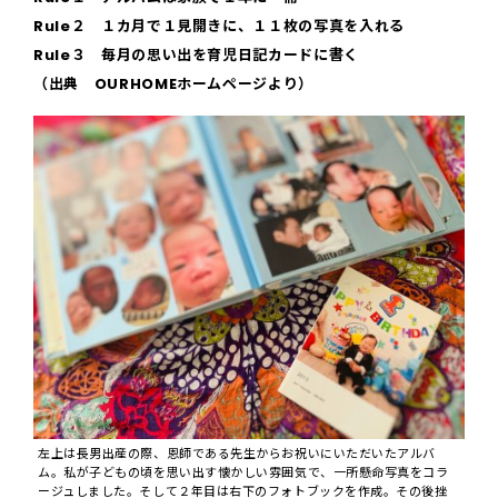
Rule２ １カ月で１見開きに、１１枚の写真を入れる
Rule３ 毎月の思い出を育児日記カードに書く
（出典 OURHOMEホームページより）
左上は長男出産の際、恩師である先生からお祝いにいただいたアルバ
ム。私が子どもの頃を思い出す懐かしい雰囲気で、一所懸命写真をコラ
ージュしました。そして２年目は右下のフォトブックを作成。その後挫