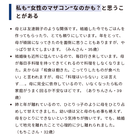
私も“女性のマザコン”なのかも？
と思うこ
とがある
母とは友達親子のような関係です。結婚した今でもごはんを
作ってもらったり、とても頼りにしています。年をとって、
母が頑固になってきたのを面倒に思うこともありますが、や
っぱり甘えてしまいます。（みんさん・35歳）
結婚後も近所に住んでいるので、毎日行き来しています。母
が毎日手料理を持ってきてくれるので料理をしなくなりまし
た。夫からは「和食は飽きた。こってりしたものが食べた
い」と言われますが、母に「料理はいらない」とは言え
ず……。母に完全に依存しているので、いなくなったら私の
家庭がうまく回るか不安なほどです。（ありちんさん・39
歳）
姉と年が離れているので、ひとりっ子のように母をひとり占
めして甘えてきました。幼い頃は父と母のもめ事も絶えず、
母をひとりにできないという気持ちが強いです。でも、結婚
して地元を離れたことで心理的に少し離れられました。
（もちこさん・32歳）