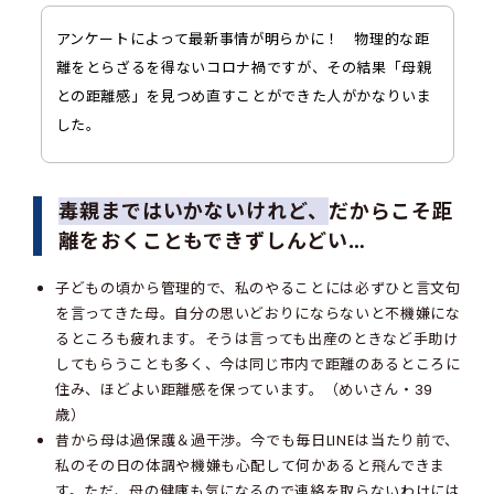
アンケートによって最新事情が明らかに！ 物理的な距
離をとらざるを得ないコロナ禍ですが、その結果「母親
との距離感」を見つめ直すことができた人がかなりいま
した。
毒親まではいかないけれど、
だからこそ距
離をおくこともできずしんどい…
子どもの頃から管理的で、私のやることには必ずひと言文句
を言ってきた母。自分の思いどおりにならないと不機嫌にな
るところも疲れます。そうは言っても出産のときなど手助け
してもらうことも多く、今は同じ市内で距離のあるところに
住み、ほどよい距離感を保っています。（めいさん・39
歳）
昔から母は過保護＆過干渉。今でも毎日LINEは当たり前で、
私のその日の体調や機嫌も心配して何かあると飛んできま
す。ただ、母の健康も気になるので連絡を取らないわけには