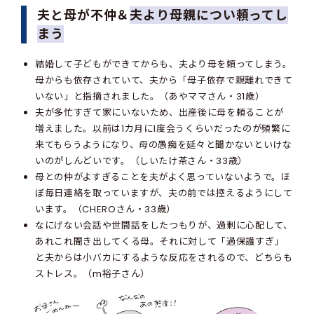
夫と母が不仲＆
夫より母親につい頼ってし
まう
結婚して子どもができてからも、夫より母を頼ってしまう。
母からも依存されていて、夫から「母子依存で親離れできて
いない」と指摘されました。（あやママさん・31歳）
夫が多忙すぎて家にいないため、出産後に母を頼ることが
増えました。以前は1カ月に1度会うくらいだったのが頻繁に
来てもらうようになり、母の愚痴を延々と聞かないといけな
いのがしんどいです。（しいたけ茶さん・33歳）
母との仲がよすぎることを夫がよく思っていないようで。ほ
ぼ毎日連絡を取っていますが、夫の前では控えるようにして
います。（CHEROさん・33歳）
なにげない会話や世間話をしたつもりが、過剰に心配して、
あれこれ聞き出してくる母。それに対して「過保護すぎ」
と夫からは小バカにするような反応をされるので、どちらも
ストレス。（m裕子さん）