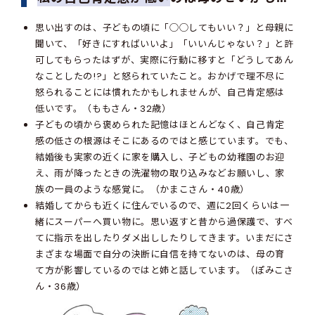
思い出すのは、子どもの頃に「◯◯してもいい？」と母親に
聞いて、「好きにすればいいよ」「いいんじゃない？」と許
可してもらったはずが、実際に行動に移すと「どうしてあん
なことしたの!?」と怒られていたこと。おかげで理不尽に
怒られることには慣れたかもしれませんが、自己肯定感は
低いです。（ももさん・32歳）
子どもの頃から褒められた記憶はほとんどなく、自己肯定
感の低さの根源はそこにあるのではと感じています。でも、
結婚後も実家の近くに家を購入し、子どもの幼稚園のお迎
え、雨が降ったときの洗濯物の取り込みなどお願いし、家
族の一員のような感覚に。（かまこさん・40歳）
結婚してからも近くに住んでいるので、週に2回くらいは一
緒にスーパーへ買い物に。思い返すと昔から過保護で、すべ
てに指示を出したりダメ出ししたりしてきます。いまだにさ
まざまな場面で自分の決断に自信を持てないのは、母の育
て方が影響しているのではと姉と話しています。（ぽみこさ
ん・36歳）