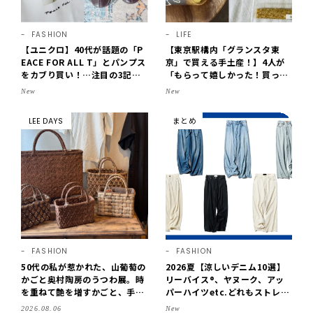
FASHION
LIFE
【ユニクロ】40代が話題の「P
【東京駅構内「グランスタ東
EACE FOR ALL T」とパンプス
京」で買える手土産！】4人が
をカブり買い！…注目の3記事
「もらって嬉しかった！買って
をチェック♪【LEE100人隊・2
よかった」スイーツを拝見♪G
New
New
026】
OD BLESS BUTTERのバター
菓子、SOBAPのミニクレー
LEE DAYS
まとめ
プ…etc.【2026】
FASHION
FASHION
50代の私が惹かれた、山葡萄の
2026夏【涼しいデニム10選】
かごと奥村陶房のうつわ展。時
リーバイス®、ヤヌーク、アッ
を重ねて艶を増すかごと、手仕
パーハイツetc.どれもストレス
事の美しさに出会いました。
フリーなはき心地！
2026.08.06
New