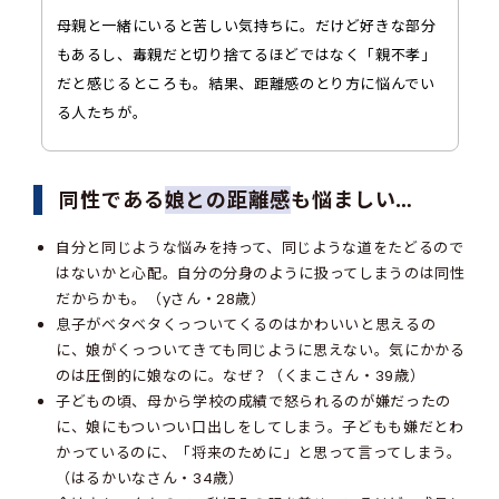
母親と一緒にいると苦しい気持ちに。だけど好きな部分
もあるし、毒親だと切り捨てるほどではなく「親不孝」
だと感じるところも。結果、距離感のとり方に悩んでい
る人たちが。
同性である
娘との距離感
も悩ましい…
自分と同じような悩みを持って、同じような道をたどるので
はないかと心配。自分の分身のように扱ってしまうのは同性
だからかも。（yさん・28歳）
息子がベタベタくっついてくるのはかわいいと思えるの
に、娘がくっついてきても同じように思えない。気にかかる
のは圧倒的に娘なのに。なぜ？（くまこさん・39歳）
子どもの頃、母から学校の成績で怒られるのが嫌だったの
に、娘にもついつい口出しをしてしまう。子どもも嫌だとわ
かっているのに、「将来のために」と思って言ってしまう。
（はるかいなさん・34歳）