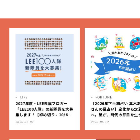
【LEE DAYS club tanpopo】
FORTUNE
LIFE
PR
【2026年下半期占い 真木あかり
LIXILの新シャワーヘッド「
さんの星占い】変化から定着
U」なら、5つの水流で美容
へ。星が、時代の節目を生きる
も節水も！
私たちを導く
2026.06.12
2026.08.07