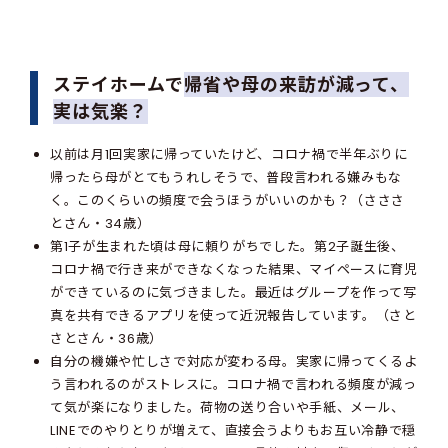
ステイホームで
帰省や母の来訪が減って、
実は気楽？
以前は月1回実家に帰っていたけど、コロナ禍で半年ぶりに
帰ったら母がとてもうれしそうで、普段言われる嫌みもな
く。このくらいの頻度で会うほうがいいのかも？（さささ
とさん・34歳）
第1子が生まれた頃は母に頼りがちでした。第2子誕生後、
コロナ禍で行き来ができなくなった結果、マイペースに育児
ができているのに気づきました。最近はグループを作って写
真を共有できるアプリを使って近況報告しています。（さと
さとさん・36歳）
自分の機嫌や忙しさで対応が変わる母。実家に帰ってくるよ
う言われるのがストレスに。コロナ禍で言われる頻度が減っ
て気が楽になりました。荷物の送り合いや手紙、メール、
LINEでのやりとりが増えて、直接会うよりもお互い冷静で穏