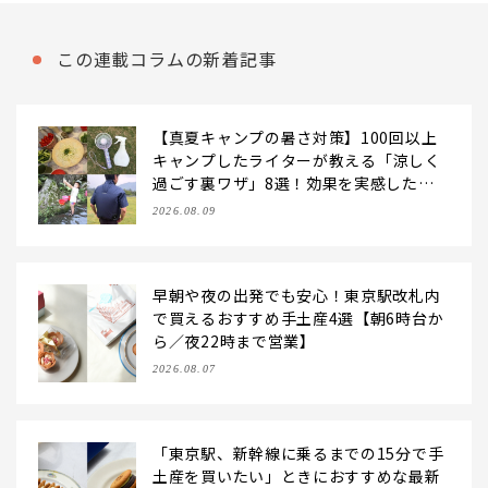
この連載コラムの新着記事
【真夏キャンプの暑さ対策】100回以上
キャンプしたライターが教える「涼しく
過ごす裏ワザ」8選！効果を実感したア
イデアだけを伝授
2026.08.09
早朝や夜の出発でも安心！東京駅改札内
で買えるおすすめ手土産4選【朝6時台か
ら／夜22時まで営業】
2026.08.07
「東京駅、新幹線に乗るまでの15分で手
土産を買いたい」ときにおすすめな最新