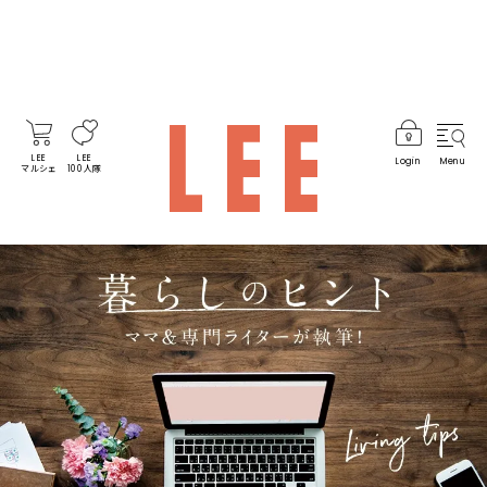
LEE
LEE
Login
Menu
マルシェ
100人隊