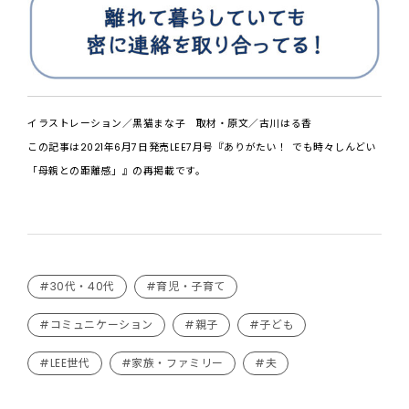
イラストレーション／黒猫まな子 取材・原文／古川はる香
この記事は2021年6月7日発売LEE7月号『ありがたい！ でも時々しんどい
「母親との距離感」』の再掲載です。
#30代・40代
#育児・子育て
#コミュニケーション
#親子
#子ども
#LEE世代
#家族・ファミリー
#夫