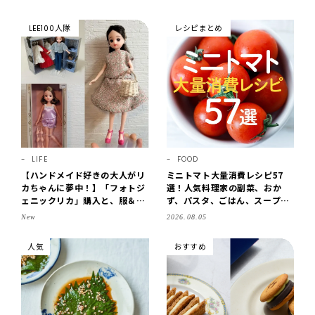
LEE100人隊
レシピまとめ
LIFE
FOOD
【ハンドメイド好きの大人がリ
ミニトマト大量消費レシピ57
カちゃんに夢中！】「フォトジ
選！人気料理家の副菜、おか
ェニックリカ」購入と、服＆ク
ず、パスタ、ごはん、スープま
ローゼットの手づくり実例をご
で【保存版】
New
2026.08.05
紹介【LEE100人隊・2026】
人気
おすすめ