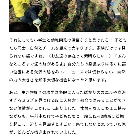
それにしても小学生と幼稚園児の活躍ぶりと言ったら！ 子ども
たち同士、自然とチームを組んで大はりきり。家族だけでは見
られない姿ですね。（お友達の存在って素晴らしい！）「あん
なところまで泥の跡があるよ」自分たちの身長よりはるかに高
い位置にある濁流の跡をみて、ニュースでは伝わらない、自然
の力の大きさを知る大切な機会になったと思います。
あと、生き物好きの次男は冬眠に入ったばかりのカエルや立派
すぎるミミズを見つける度に大興奮！都会ではみることができ
ない体験がそこかしこにありました。休憩をちょこちょこ挟み
ながらも、午前中だけで子どもたちと一緒に12~13箇所ほど掘
り起こし、辺りを見回すとすごい！果てしないと思っていた泥
が、どんどん掻き出されていました。