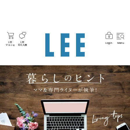
LEE
LEE
Login
Menu
マルシェ
100人隊