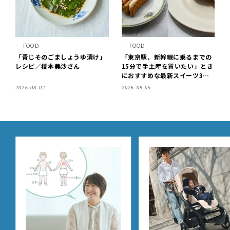
FOOD
FOOD
「青じそのごましょうゆ漬け」
「東京駅、新幹線に乗るまでの
レシピ／榎本美沙さん
15分で手土産を買いたい」とき
におすすめな最新スイーツ3選
【東京駅改札内・朝8時開店】
2026.08.02
2026.08.05