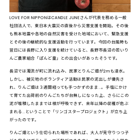
LOVE FOR NIPPONはCANDLE JUNEさんが代表を務める一般
社団法人で、東日本大震災の直後から災害支援を開始。その後
も熊本地震や各地の自然災害を受けた地域において、緊急支援
とその後の継続的な支援活動を行っています。今回の台風時も
翌日には長野に入り支援を続けていると、長野市長沼の若いり
んご農家組合「ぽんど童」との出会いがあったそうです。
長沼では濁流が町に流れ込み、民家とりんご畑が2mも浸水。
しかし、被災地のボランティア活動は民家の泥出しが優先さ
れ、りんご畑は３週間経っても手つかずのまま…。手塩にかけ
て育てた出荷前のりんごたちが台無しになった上、さらにこの
泥が堆積したままでは根が呼吸できず、来年以降の収穫が危ぶ
まれる…ということで「リンゴスタープロジェクト」が立ち上
がったのです。
りんご畑という仕切られた場所であれば、大人が見守りつつ子