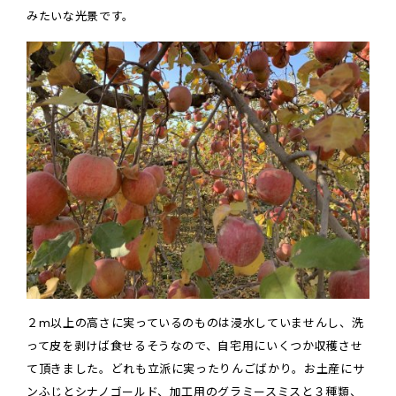
みたいな光景です。
２m以上の高さに実っているのものは浸水していませんし、洗
って皮を剥けば食せるそうなので、自宅用にいくつか収穫させ
て頂きました。どれも立派に実ったりんごばかり。お土産にサ
ンふじとシナノゴールド、加工用のグラミースミスと３種類、