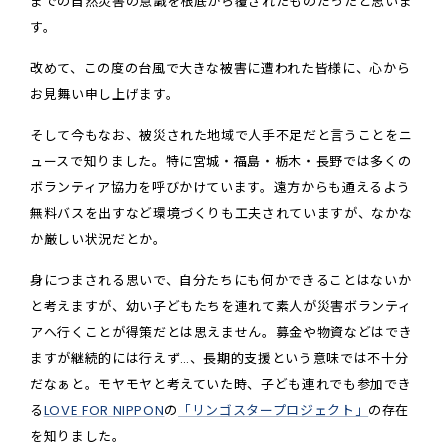
までの自然災害の意識を根底から覆されたものだったと思いま
す。
改めて、この度の台風で大きな被害に遭われた皆様に、心から
お見舞い申し上げます。
そして今もなお、被災された地域で人手不足だと言うことをニ
ュースで知りました。特に宮城・福島・栃木・長野では多くの
ボランティア協力を呼びかけています。遠方からも通えるよう
無料バスを出すなど環境づくりも工夫されていますが、なかな
か厳しい状況だとか。
身につまされる思いで、自分たちにも何かできることはないか
と考えますが、幼い子どもたちを連れて素人が災害ボランティ
アへ行くことが得策だとは思えません。募金や物資などはでき
ますが継続的には行えず…、長期的支援という意味では不十分
だなぁと。モヤモヤと考えていた時、子ども連れでも参加でき
る
LOVE FOR NIPPON
の
「リンゴスタープロジェクト」
の存在
を知りました。