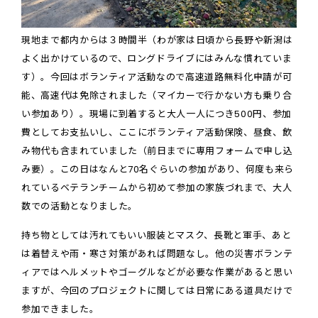
現地まで都内からは３時間半（わが家は日頃から長野や新潟は
よく出かけているので、ロングドライブにはみんな慣れていま
す）。今回はボランティア活動なので高速道路無料化申請が可
能、高速代は免除されました（マイカーで行かない方も乗り合
い参加あり）。現場に到着すると大人一人につき500円、参加
費としてお支払いし、ここにボランティア活動保険、昼食、飲
み物代も含まれていました（前日までに専用フォームで申し込
み要）。この日はなんと70名ぐらいの参加があり、何度も来ら
れているベテランチームから初めて参加の家族づれまで、大人
数での活動となりました。
持ち物としては汚れてもいい服装とマスク、長靴と軍手、あと
は着替えや雨・寒さ対策があれば問題なし。他の災害ボランテ
ィアではヘルメットやゴーグルなどが必要な作業があると思い
ますが、今回のプロジェクトに関しては日常にある道具だけで
参加できました。