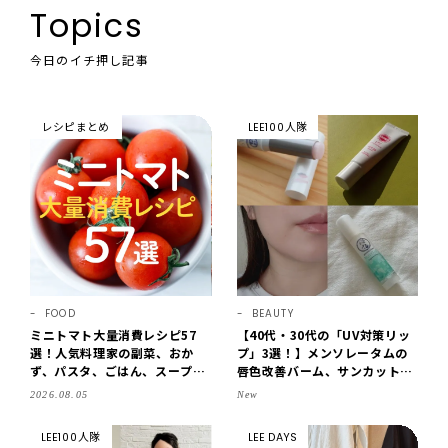
Topics
今日のイチ押し記事
レシピまとめ
LEE100人隊
FOOD
BEAUTY
ミニトマト大量消費レシピ57
【40代・30代の「UV対策リッ
選！人気料理家の副菜、おか
プ」3選！】メンソレータムの
ず、パスタ、ごはん、スープま
唇色改善バーム、サンカットな
で【保存版】
どを「夏の紫外線対策」に愛用
2026.08.05
New
中です【LEE読者のイチ押しコ
スメ・2026】
LEE100人隊
LEE DAYS