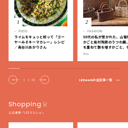
1
2
FOOD
FASHION
ライムをキュッと絞って「ゴー
50代の私が惹かれた、山葡
ヤーみそキーマカレー」レシピ
かごと奥村陶房のうつわ展
／長谷川あかりさん
を重ねて艶を増すかごと、
事の美しさに出会いました
New
EE DAYS club tanpopo
LEEwebの全記事一覧
1
|
10
Shopping
公式通販「LEEマルシェ」