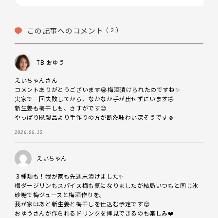
この記事へのコメント
( 2 )
TB おゆう
えいちゃんさん

コメントありがとうございます😭梅酒漬けられたのですね✨

実家で一回失敗してから、なかなか手が出せずにいます🤣

新生姜も梅干しも、さすがです😊

やっぱり既製品より手作りの方が断然味わい深そうです☺️
2026.06.15
えいちゃん
３種類も！我が家も先週末漬けました✨

梅ダージリンもスパイス梅も気になりましたが結局いつもと同じ氷
砂糖で梅ジュースと梅酒作りを。

我が家はあと新生姜と梅干しを仕込む予定です😊

おゆうさんが作られるドリンクを拝見できるのも楽しみ❤️