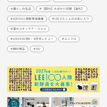
#暮らしの名品
#【国内】お出かけ記録【海外】
#LEE100人隊新隊員募集
#LEEマルシェのお気に入り
#夏のスキンケア・コスメ
#LEE2026年8・9月号レビュー
#ユニクロ
#無印良品
#GU