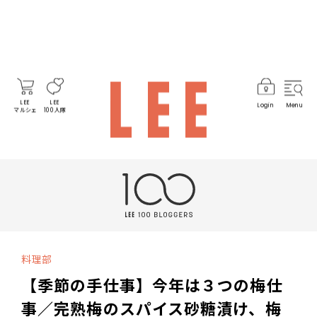
LEE
LEE
Login
Menu
マルシェ
100人隊
料理部
【季節の手仕事】今年は３つの梅仕
事／完熟梅のスパイス砂糖漬け、梅