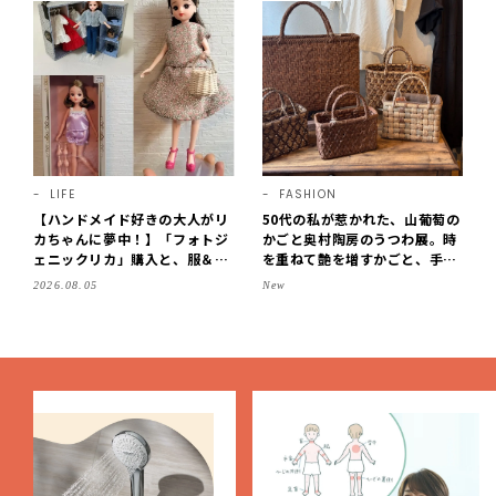
LIFE
FASHION
【ハンドメイド好きの大人がリ
50代の私が惹かれた、山葡萄の
カちゃんに夢中！】「フォトジ
かごと奥村陶房のうつわ展。時
ェニックリカ」購入と、服＆ク
を重ねて艶を増すかごと、手仕
ローゼットの手づくり実例をご
事の美しさに出会いました。
2026.08.05
New
紹介【LEE100人隊・2026】
【LEE DAYS club tanpopo】