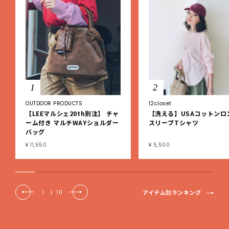
1
2
OUTDOOR PRODUCTS
12closet
【LEEマルシェ20th別注】 チャ
【洗える】USAコットンロ
ーム付き マルチWAYショルダー
スリーブTシャツ
バッグ
¥ 11,550
¥ 5,500
アイテム別ランキング
1
|
10