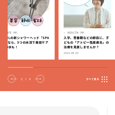
HEALTH
LIFE
PR
PR
入学、思春期などの節目に、子
コンパクトかつ、新生児か
どもの「アトピー性皮膚炎」の
頃までずっと快適に使える
治療を見直しませんか？
面式ベビーカー
2026.08.03
2026.07.10
2
|
4
すべて見る