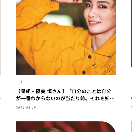
LIFE
【星組・極美 慎さん】「自分のことは自分
塚
が一番わからないのが当たり前。それを知っ
ていくのが人生」【宝塚スター｜ことばの
2024.04.18
力】