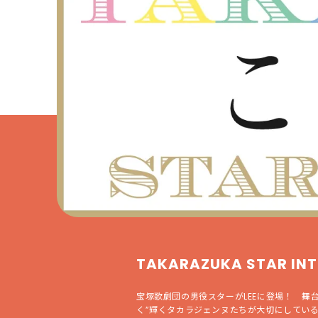
TAKARAZUKA STAR I
宝塚歌劇団の男役スターがLEEに登場！ 舞
く”輝くタカラジェンヌたちが大切にしてい