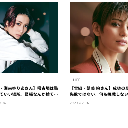
LIFE
・瀬央ゆりあさん】稽古場は恥
【雪組・朝美 絢さん】成功の
ていい場所。緊張なんか捨て
失敗ではない。何も挑戦しな
いきりやりなさい【宝塚スター
【宝塚スター｜ことばの力】
3.16
2023.02.16
ばの力】