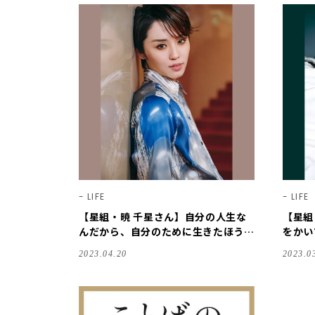
LIFE
LIFE
【星組・暁 千星さん】自分の人生な
【星組
んだから、自分のために生きたほうが
をかい
いい【宝塚スター｜ことばの力】
て、思
2023.04.20
2023.0
｜こと