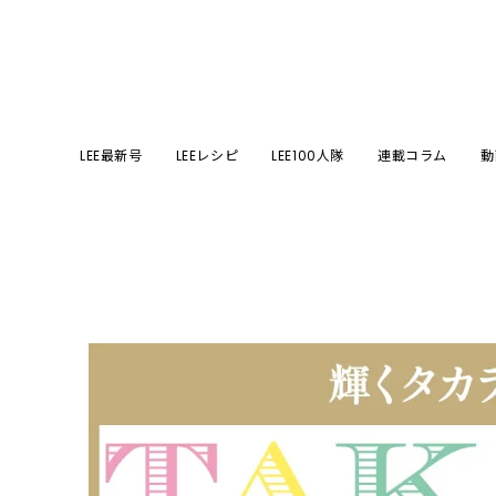
LEE最新号
LEEレシピ
LEE100人隊
連載コラム
動