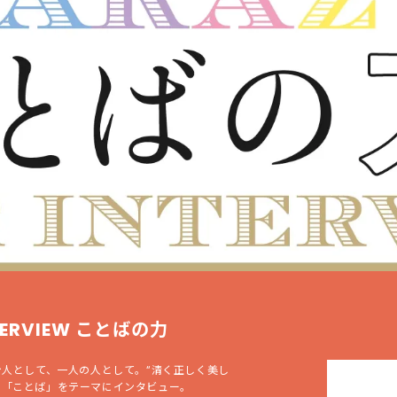
NTERVIEW ことばの力
台人として、一人の人として。“清く正しく美し
る「ことば」をテーマにインタビュー。