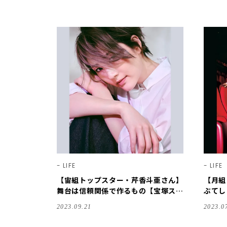
LIFE
LIFE
【宙組トップスター・芹香斗亜さん】
【月組
舞台は信頼関係で作るもの【宝塚スタ
ぶてし
ー｜ことばの力】
穂の気
2023.09.21
2023.0
ことば