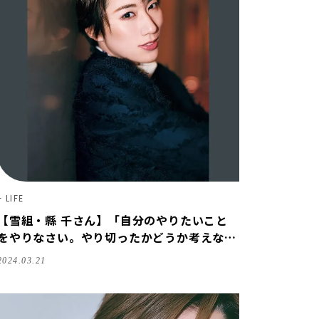
LIFE
【雪組・縣 千さん】「自分のやりたいこと
をやりなさい。やり切ったかどうか考えなさ
い」【宝塚スター｜ことばの力】
2024.03.21