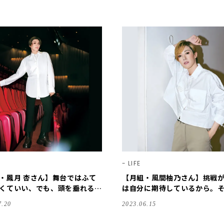
LIFE
・鳳月 杏さん】舞台ではふて
【月組・風間柚乃さん】挑戦
くていい、でも、頭を垂れる稲
は自分に期待しているから。
持ちは忘れずに【宝塚スター｜
待は捨ててしまえ！！【宝塚
7.20
2023.06.15
の力】
ことばの力】