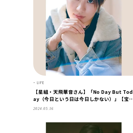
LIFE
【星組・天飛華音さん】「No Day But Tod
ay（今日という日は今日しかない）」【宝
スター｜ことばの力】
2024.05.16