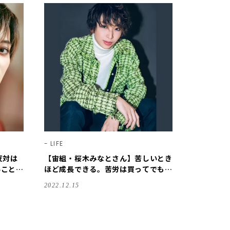
LIFE
反対は
【宙組・桜木みなとさん】苦しいとき
いことだ
ほど成長できる。苦労は買ってでもす
る！【宝塚スター｜ことばの力】
2022.12.15