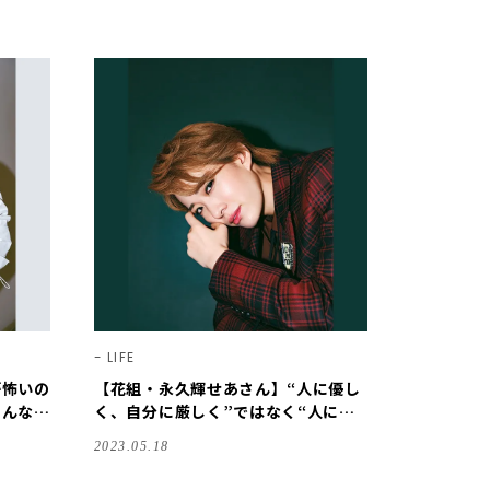
LIFE
が怖いの
【花組・永久輝せあさん】“人に優し
そんな期
く、自分に厳しく”ではなく“人に優
スター｜
しく、自分にも優しく”【宝塚スター
2023.05.18
｜ことばの力】