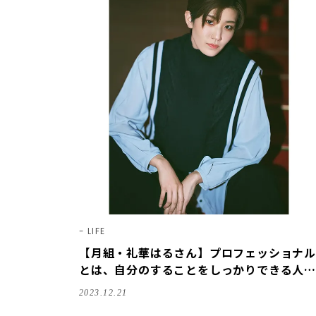
LIFE
【月組・礼華はるさん】プロフェッショナル
とは、自分のすることをしっかりできる人
【宝塚スター｜ことばの力】
2023.12.21