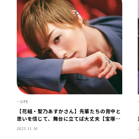
LIFE
【花組・聖乃あすかさん】先輩たちの背中と
思いを信じて、舞台に立てば大丈夫【宝塚ス
ター｜ことばの力】
2023.11.16