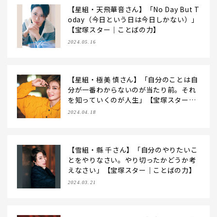
【星組・天飛華音さん】「No Day But T
oday（今日という日は今日しかない）」
【宝塚スター｜ことばの力】
2024.05.16
【星組・極美 慎さん】「自分のことは自
分が一番わからないのが当たり前。それ
を知っていくのが人生」【宝塚スター｜
ことばの力】
2024.04.18
【雪組・縣 千さん】「自分のやりたいこ
とをやりなさい。やり切ったかどうか考
えなさい」【宝塚スター｜ことばの力】
2024.03.21