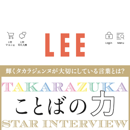
LEE
LEE
Login
Menu
マルシェ
100人隊