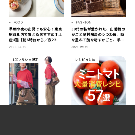
FOOD
FASHION
早朝や夜の出発でも安心！東京
50代の私が惹かれた、山葡萄の
駅改札内で買えるおすすめ手土
かごと奥村陶房のうつわ展。時
産4選【朝6時台から／夜22時
を重ねて艶を増すかごと、手仕
まで営業】
事の美しさに出会いました。
2026.08.07
2026.08.06
【LEE DAYS club tanpopo】
LEEマルシェ限定
レシピまとめ
FASHION
FOOD
LEEマルシェ別注「チャーム付
ミニトマト大量消費レシピ57
きマルチWAYショルダーバッ
選！人気料理家の副菜、おか
グ」【OUTDOOR PRODUCT
ず、パスタ、ごはん、スープま