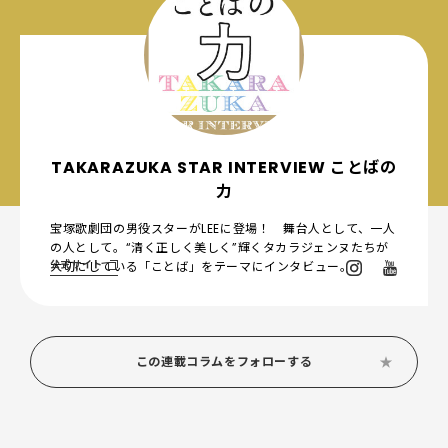
TAKARAZUKA STAR INTERVIEW ことばの
力
宝塚歌劇団の男役スターがLEEに登場！ 舞台人として、一人
の人として。“清く正しく美しく”輝くタカラジェンヌたちが
公式サイト
大切にしている「ことば」をテーマにインタビュー。
この連載コラムをフォローする