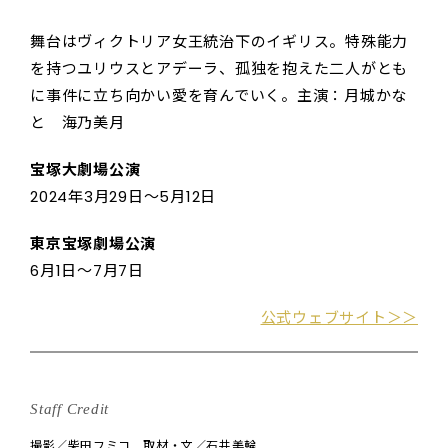
舞台はヴィクトリア女王統治下のイギリス。特殊能力
を持つユリウスとアデーラ、孤独を抱えた二人がとも
に事件に立ち向かい愛を育んでいく。主演：月城かな
と 海乃美月
宝塚大劇場公演
2024年3月29日〜5月12日
東京宝塚劇場公演
6月1日〜7月7日
公式ウェブサイト＞＞
Staff Credit
撮影／柴田フミコ 取材・文／石井美輪