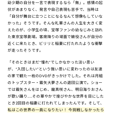
幼少期の自分を一言で表現するなら「無」。感情の起
伏があまりなく、発言や自己表現も苦手で、当時は
「自分が舞台に立つことになるなんて想像もしていな
かった」そうです。そんな礼華さんの人生を大きく変
えたのが、小学生の頃、宝塚ファンの幼なじみと訪れ
た東京宝塚劇場。客席降りの場面で娘役さんが自分の
近くに来たとき、ビリリと稲妻に打たれたような衝撃
が走ったそうです。
「そのときはまだ“憧れ”でしかなかった淡い思い
が、“入団したい”という強い思いに変わったのは友達
の家で観た一枚のDVDがきっかけでした。それは月組
のトップスター・霧矢大夢さんの退団公演で。ショー
では霧矢さんをはじめ、龍真咲さん、明日海りおさん
が歌い踊り……その華やかで煌びやかな世界を目にした
とき2回目の稲妻に打たれてしまったんです。そして、
私はこの世界の一員になりたい！ 今挑戦しなかったら